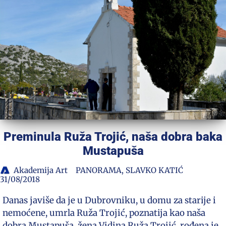
Preminula Ruža Trojić, naša dobra baka
Mustapuša
Akademija Art
PANORAMA
,
SLAVKO KATIĆ
31/08/2018
Danas javiše da je u Dubrovniku, u domu za starije i
nemoćene, umrla Ruža Trojić, poznatija kao naša
dobra Mustapuša, žena Vidina Ruža Trojić, rođena je