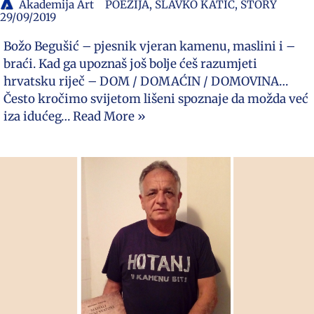
Akademija Art
POEZIJA
,
SLAVKO KATIĆ
,
STORY
29/09/2019
Božo Begušić – pjesnik vjeran kamenu, maslini i –
braći. Kad ga upoznaš još bolje ćeš razumjeti
hrvatsku riječ – DOM / DOMAĆIN / DOMOVINA…
Često kročimo svijetom lišeni spoznaje da možda već
iza idućeg…
Read More »