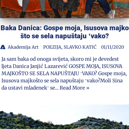
Baka Danica: Gospe moja, Isusova majko
što se sela napuštaju ‛vako?
Akademija Art
POEZIJA
,
SLAVKO KATIĆ
01/11/2020
Ja sam baka od onoga svijeta, skoro mi je devedest
ljeta Danica Janjić Lazarević GOSPE MOJA, ISUSOVA
MAJKOŠTO SE SELA NAPUŠTAJU ‛VAKO? Gospe moja,
Isusova majkošto se sela napuštaju ‛vako?Moli Sina
da ustavi mladenek‛ se…
Read More »