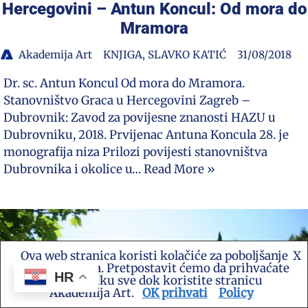
Hercegovini – Antun Koncul: Od mora do
Mramora
Akademija Art
KNJIGA
,
SLAVKO KATIĆ
31/08/2018
Dr. sc. Antun Koncul Od mora do Mramora.
Stanovništvo Graca u Hercegovini Zagreb –
Dubrovnik: Zavod za povijesne znanosti HAZU u
Dubrovniku, 2018. Prvijenac Antuna Koncula 28. je
monografija niza Prilozi povijesti stanovništva
Dubrovnika i okolice u…
Read More »
Ova web stranica koristi kolačiće za poboljšanje
X
vašeg iskustva. Pretpostavit ćemo da prihvaćate
HR
ovu politiku sve dok koristite stranicu
Akademija Art.
OK prihvati
Policy