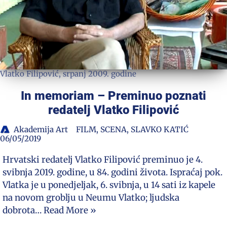
Vlatko Filipović, srpanj 2009. godine
In memoriam – Preminuo poznati
redatelj Vlatko Filipović
Akademija Art
FILM
,
SCENA
,
SLAVKO KATIĆ
06/05/2019
Hrvatski redatelj Vlatko Filipović preminuo je 4.
svibnja 2019. godine, u 84. godini života. Ispraćaj pok.
Vlatka je u ponedjeljak, 6. svibnja, u 14 sati iz kapele
na novom groblju u Neumu Vlatko; ljudska
dobrota…
Read More »