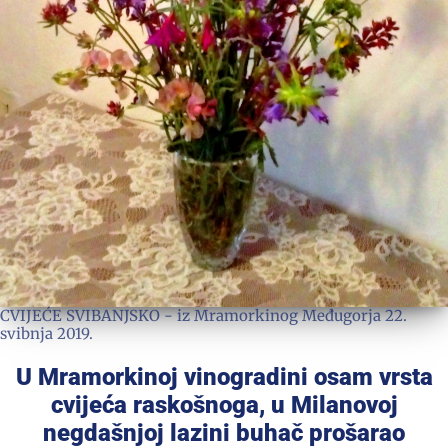
CVIJEĆE SVIBANJSKO - iz Mramorkinog Međugorja 22.
svibnja 2019.
U Mramorkinoj vinogradini osam vrsta
cvijeća raskošnoga, u Milanovoj
negdašnjoj lazini buhač prošarao