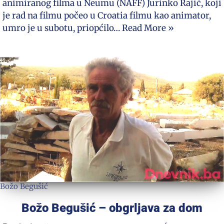
animiranog filma u Neumu (NAFF) Jurinko Rajič, koji
je rad na filmu počeo u Croatia filmu kao animator,
umro je u subotu, priopćilo…
Read More »
Božo Begušić
Božo Begušić – obgrljava za dom