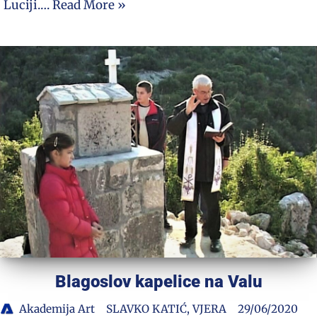
Luciji.…
Read More »
Blagoslov kapelice na Valu
Akademija Art
SLAVKO KATIĆ
,
VJERA
29/06/2020