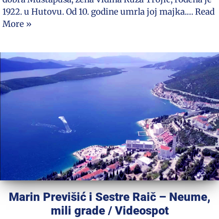
1922. u Hutovu. Od 10. godine umrla joj majka.…
Read
More »
Marin Previšić i Sestre Raič – Neume,
mili grade / Videospot