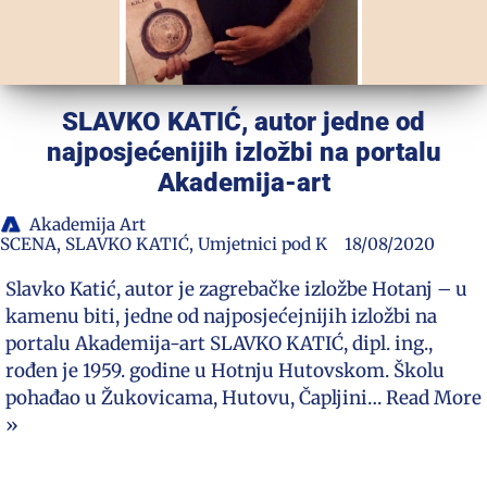
SLAVKO KATIĆ, autor jedne od
najposjećenijih izložbi na portalu
Akademija-art
Akademija Art
SCENA
,
SLAVKO KATIĆ
,
Umjetnici pod K
18/08/2020
Slavko Katić, autor je zagrebačke izložbe Hotanj – u
kamenu biti, jedne od najposjećejnijih izložbi na
portalu Akademija-art SLAVKO KATIĆ, dipl. ing.,
rođen je 1959. godine u Hotnju Hutovskom. Školu
pohađao u Žukovicama, Hutovu, Čapljini…
Read More
»