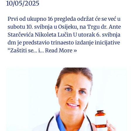
10/05/2025
Prvi od ukupno 16 pregleda održat će se već u
subotu 10. svibnja u Osijeku, na Trgu dr. Ante
Starčevića Nikoleta Lučin U utorak 6. svibnja
dm je predstavio trinaesto izdanje inicijative
“Zaštiti se… i…
Read More »