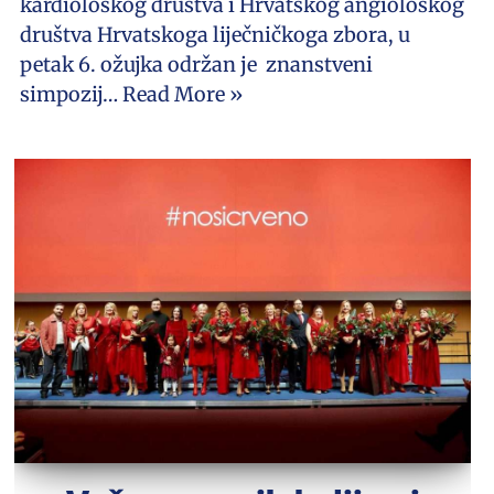
kardiološkog društva i Hrvatskog angiološkog
društva Hrvatskoga liječničkoga zbora, u
petak 6. ožujka održan je znanstveni
simpozij…
Read More »