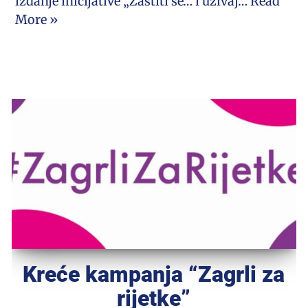
izdanje inicijative „Zaštiti se… i uživaj…
Read
More »
Kreće kampanja “Zagrli za
rijetke”