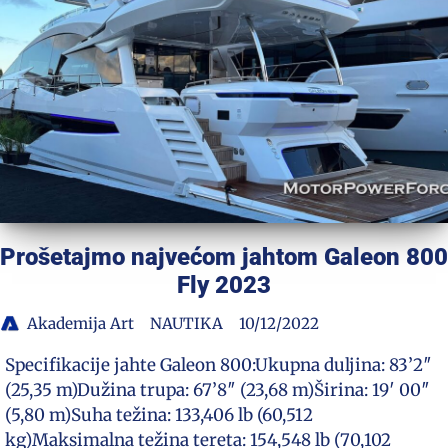
Prošetajmo najvećom jahtom Galeon 800
Fly 2023
Akademija Art
NAUTIKA
10/12/2022
Specifikacije jahte Galeon 800:Ukupna duljina: 83’2″
(25,35 m)Dužina trupa: 67’8″ (23,68 m)Širina: 19′ 00″
(5,80 m)Suha težina: 133,406 lb (60,512
kg)Maksimalna težina tereta: 154,548 lb (70,102