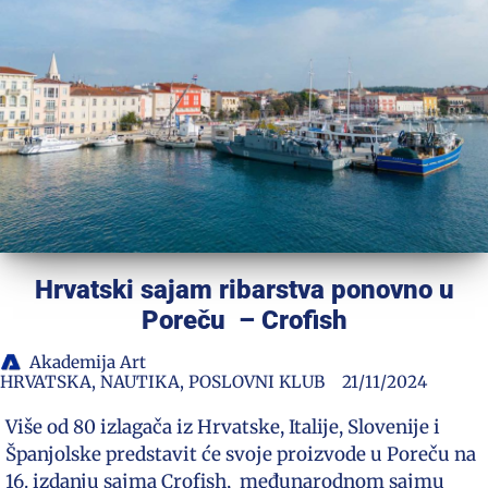
Hrvatski sajam ribarstva ponovno u
Poreču – Crofish
Akademija Art
HRVATSKA
,
NAUTIKA
,
POSLOVNI KLUB
21/11/2024
Više od 80 izlagača iz Hrvatske, Italije, Slovenije i
Španjolske predstavit će svoje proizvode u Poreču na
16. izdanju sajma Crofish, međunarodnom sajmu