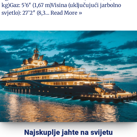
kg)Gaz: 5’6″ (1,67 m)Visina (uključujući jarbolno
svjetlo): 27’2″ (8,3…
Read More »
Najskuplje jahte na svijetu