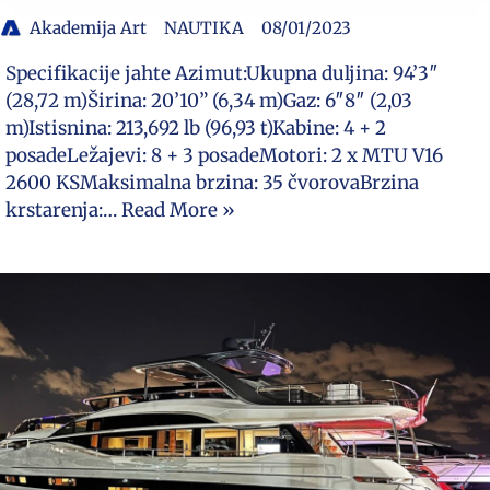
Akademija Art
NAUTIKA
08/01/2023
Specifikacije jahte Azimut:Ukupna duljina: 94’3″
(28,72 m)Širina: 20’10” (6,34 m)Gaz: 6″8″ (2,03
m)Istisnina: 213,692 lb (96,93 t)Kabine: 4 + 2
posadeLežajevi: 8 + 3 posadeMotori: 2 x MTU V16
2600 KSMaksimalna brzina: 35 čvorovaBrzina
krstarenja:…
Read More »