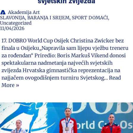
svjetskih zvijezda
Akademija Art
SLAVONIJA, BARANJA I SRIJEM
,
SPORT DOMAĆI
,
Uncategorized
11/04/2026
17. DOBRO World Cup Osijek Christina Zwicker bez
finala u Osijeku„Napravila sam lijepu vježbu treneru
za rođendan“ Priredio: Boris Markuš Vikend donosi
spektakularna nadmetanja najvećih svjetskih
zvijezda Hrvatska gimnastička reprezentacija na
najjačem ovogodišnjem turniru Svjetskog…
Read
More »