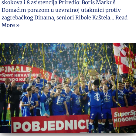
skokova i 8 asistencija Priredio: Boris Markuš
Domaćim porazom u uzvratnoj utakmici protiv
zagrebačkog Dinama, seniori Ribole Kaštela…
Read
More »