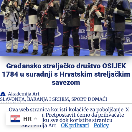
Građansko streljačko društvo OSIJEK
1784 u suradnji s Hrvatskim streljačkim
savezom
Akademija Art
SLAVONIJA, BARANJA I SRIJEM
,
SPORT DOMAĆI
22/03/2026
Ova web stranica koristi kolačiće za poboljšanje
X
vašeg iskustva. Pretpostavit ćemo da prihvaćate
Službeni rezultati i bilteni bit će dostupni na
HR
ovu politiku sve dok koristite stranicu
stranicama Hrvatskog streljačkog saveza Prvenstvo
Akademija Art.
OK prihvati
Policy
Hrvatske – 10m ISSF program pojedinačno