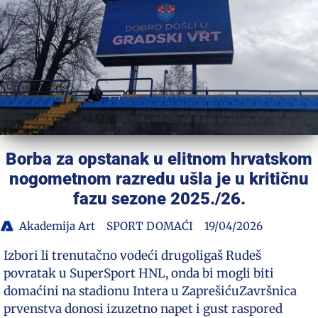
Borba za opstanak u elitnom hrvatskom
nogometnom razredu ušla je u kritičnu
fazu sezone 2025./26.
Akademija Art
SPORT DOMAĆI
19/04/2026
Izbori li trenutačno vodeći drugoligaš Rudeš
povratak u SuperSport HNL, onda bi mogli biti
domaćini na stadionu Intera u ZaprešićuZavršnica
prvenstva donosi izuzetno napet i gust raspored