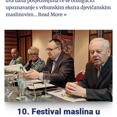
dva dana posjetiteljima će se omogućiti
upoznavanje s vrhunskim ekstra djevičanskim
maslinovim…
Read More »
10. Festival maslina u