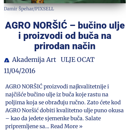
Damir Špehar/PIXSELL
AGRO NORŠIĆ – bučino ulje
i proizvodi od buča na
prirodan način
Akademija Art
ULJE OCAT
11/04/2016
AGRO NORŠIĆ proizvodi najkvalitetnije i
najčišće bučino ulje iz buča koje rastu na
poljima koja se obrađuju ručno. Zato ćete kod
AGRO Noršić dobiti kvalitetno ulje puno okusa
– kao da jedete sjemenke buča. Salate
pripremljene sa…
Read More »