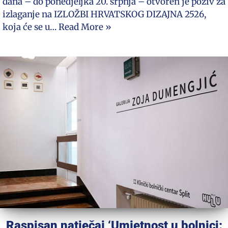
dana – do ponedjeljka 20. srpnja – otvoren je poziv za
izlaganje na IZLOŽBI HRVATSKOG DIZAJNA 2526,
koja će se u…
Read More »
Raspisan natječaj ‘Umjetnost u bolnici: