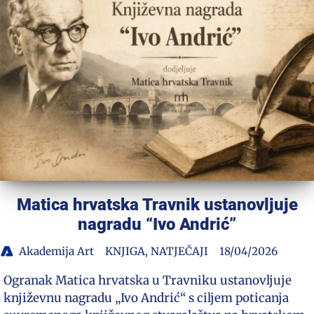
Matica hrvatska Travnik ustanovljuje
nagradu “Ivo Andrić”
Akademija Art
KNJIGA
,
NATJEČAJI
18/04/2026
Ogranak Matica hrvatska u Travniku ustanovljuje
književnu nagradu „Ivo Andrić“ s ciljem poticanja