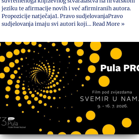
suvremenoga književnog stvaralaštva na hrvatskom
jeziku te afirmacije novih i već afirmiranih autora.
Propozicije natječaja1. Pravo sudjelovanjaPravo
sudjelovanja imaju svi autori koji…
Read More »