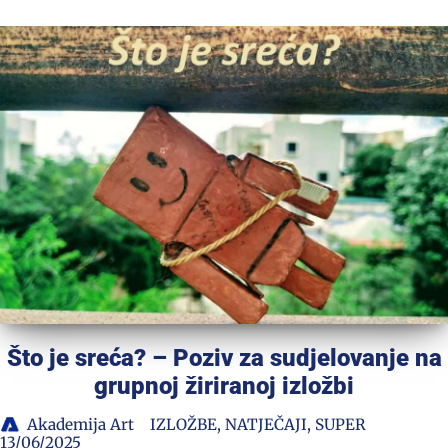
Što je sreća? – Poziv za sudjelovanje na
grupnoj žiriranoj izložbi
Akademija Art
IZLOŽBE
,
NATJEČAJI
,
SUPER
13/06/2025