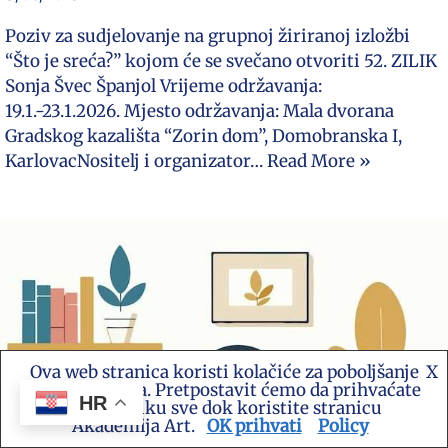
Poziv za sudjelovanje na grupnoj žiriranoj izložbi
“Što je sreća?” kojom će se svečano otvoriti 52. ZILIK
Sonja Švec Španjol Vrijeme održavanja:
19.1.-23.1.2026. Mjesto održavanja: Mala dvorana
Gradskog kazališta “Zorin dom”, Domobranska I,
KarlovacNositelj i organizator…
Read More »
Ova web stranica koristi kolačiće za poboljšanje
X
vašeg iskustva. Pretpostavit ćemo da prihvaćate
HR
ovu politiku sve dok koristite stranicu
Akademija Art.
OK prihvati
Policy