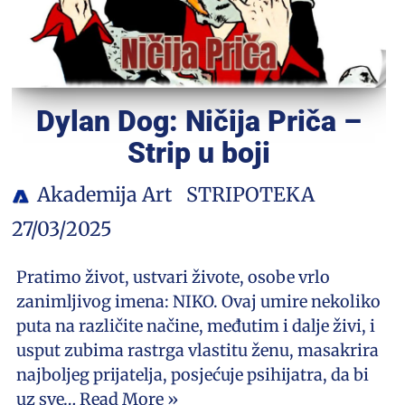
Dylan Dog: Ničija Priča –
Strip u boji
Akademija Art
STRIPOTEKA
27/03/2025
Pratimo život, ustvari živote, osobe vrlo
zanimljivog imena: NIKO. Ovaj umire nekoliko
puta na različite načine, međutim i dalje živi, i
usput zubima rastrga vlastitu ženu, masakrira
najboljeg prijatelja, posjećuje psihijatra, da bi
uz sve…
Read More »