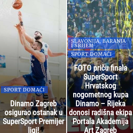
SLAVONIJA, BARANJA
I SRIJEM
SPORT DOMAĆI
FOTO priču finala
SuperSport
Hrvatskog
SPORT DOMAĆI
nogometnog kupa
Dinamo Zagreb
Dinamo – Rijeka
osigurao ostanak u
donosi radišna ekipa
SuperSport Premijer
Portala Akademija
ligi!
Art Zagreb