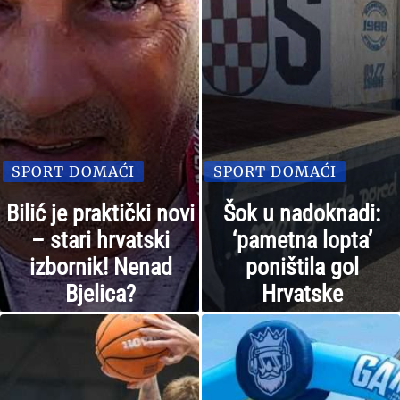
SPORT DOMAĆI
SPORT DOMAĆI
Bilić je praktički novi
Šok u nadoknadi:
– stari hrvatski
‘pametna lopta’
izbornik! Nenad
poništila gol
Bjelica?
Hrvatske