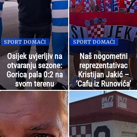
SPORT DOMAĆI
SPORT DOMAĆI
Osijek uvjerljiv na
Naš nogometni
otvaranju sezone:
reprezentativac
Gorica pala 0:2 na
Kristijan Jakić –
svom terenu
‘Cafu iz Runovića’