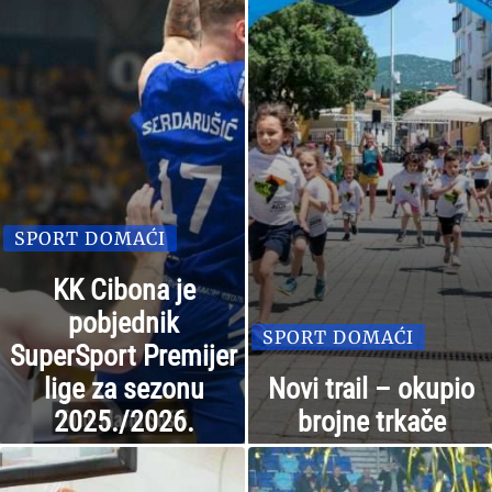
SPORT DOMAĆI
KK Cibona je
pobjednik
SPORT DOMAĆI
SuperSport Premijer
lige za sezonu
Novi trail – okupio
2025./2026.
brojne trkače