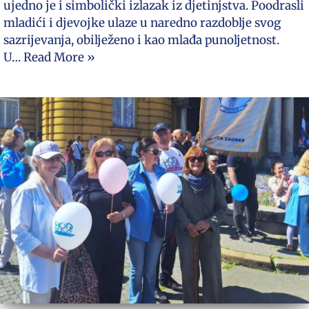
ujedno je i simbolički izlazak iz djetinjstva. Poodrasli
mladići i djevojke ulaze u naredno razdoblje svog
sazrijevanja, obilježeno i kao mlađa punoljetnost.
U…
Read More »