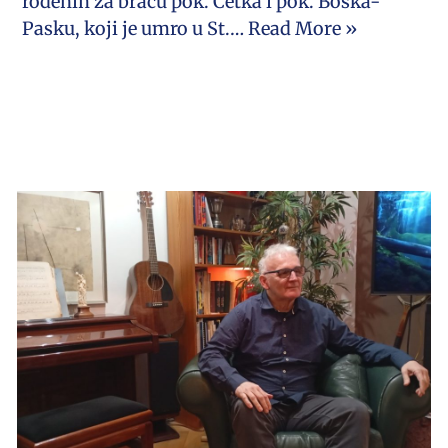
rođenih za braću pok. Ćetka i pok. Boška-
Pasku, koji je umro u St.…
Read More »