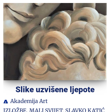
Slike uzvišene ljepote
Akademija Art
IZLOŽBE
,
MALI SVIJET
,
SLAVKO KATIĆ