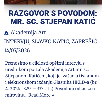
RAZGOVOR S POVODOM:
MR. SC. STJEPAN KATIĆ
Akademija Art
INTERVJU
,
SLAVKO KATIĆ
,
ZAPREŠIĆ
14/07/2026
Prenosimo u cijelosti opširni intervju s
urednikom portala Akademija Art mr. sc.
Stjepanom Katićem, koji je izašao u tiskanom
i elektronskom izdanju Glasnika HKLD-a (br.
4. 2024., 329. – 333. str.) Povodom odlaska u
mirovinu…
Read More »