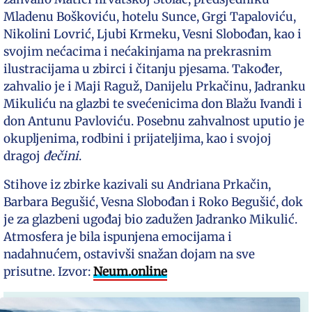
Mladenu Boškoviću, hotelu Sunce, Grgi Tapaloviću,
Nikolini Lovrić, Ljubi Krmeku, Vesni Slobođan, kao i
svojim nećacima i nećakinjama na prekrasnim
ilustracijama u zbirci i čitanju pjesama. Također,
zahvalio je i Maji Raguž, Danijelu Prkačinu, Jadranku
Mikuliću na glazbi te svećenicima don Blažu Ivandi i
don Antunu Pavloviću. Posebnu zahvalnost uputio je
okupljenima, rodbini i prijateljima, kao i svojoj
dragoj
đečini
.
Stihove iz zbirke kazivali su Andriana Prkačin,
Barbara Begušić, Vesna Slobođan i Roko Begušić, dok
je za glazbeni ugođaj bio zadužen Jadranko Mikulić.
Atmosfera je bila ispunjena emocijama i
nadahnućem, ostavivši snažan dojam na sve
prisutne. Izvor:
Neum.online