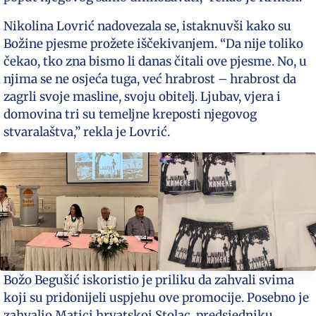
Nikolina Lovrić nadovezala se, istaknuvši kako su
Božine pjesme prožete iščekivanjem. “Da nije toliko
čekao, tko zna bismo li danas čitali ove pjesme. No, u
njima se ne osjeća tuga, već hrabrost – hrabrost da
zagrli svoje masline, svoju obitelj. Ljubav, vjera i
domovina tri su temeljne kreposti njegovog
stvaralaštva,” rekla je Lovrić.
Božo Begušić iskoristio je priliku da zahvali svima
koji su pridonijeli uspjehu ove promocije. Posebno je
zahvalio Matici hrvatskoj Stolac, predsjedniku