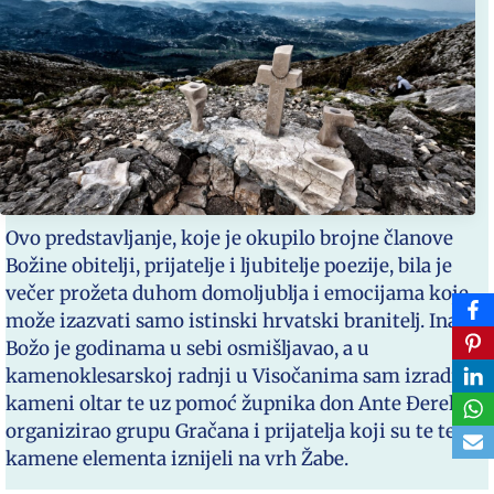
Ovo predstavljanje, koje je okupilo brojne članove
Božine obitelji, prijatelje i ljubitelje poezije, bila je
večer prožeta duhom domoljublja i emocijama koje
može izazvati samo istinski hrvatski branitelj. Inače,
Božo je godinama u sebi osmišljavao, a u
kamenoklesarskoj radnji u Visočanima sam izradio
kameni oltar te uz pomoć župnika don Ante Đereka
organizirao grupu Gračana i prijatelja koji su te teške
kamene elementa iznijeli na vrh Žabe.