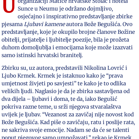
U
organizaciji Matice hrvatske Stolac i hotela
Sunce u Neumu je održano dojmljivo,
osjećajno i inspirativno predstavljanje zbirke
pjesama
Ljubavi kamene
autora Bože Begušića. Ovo
predstavljanje, koje je okupilo brojne članove Božine
obitelji, prijatelje i ljubitelje poezije, bila je prožeta
duhom domoljublja i emocijama koje može izazvati
samo istinski hrvatski branitelj.
Zbirku su, uz autora, predstavili Nikolina Lovrić i
Ljubo Krmek. Krmek je istaknuo kako je “prava
umjetnost živjeti po savjesti” te kako je to odlika
velikih ljudi. Naglasio je da je zbirka sastavljena od
dva dijela – ljubavi i doma, te da, iako Begušić
pokriva razne teme, u srži njegova stvaralaštva
uvijek je ljubav. “Vezanost za zavičaj nije novost kod
Bože Begušića. Kad piše o zavičaju, ratu i poslije rata,
ne sakriva svoje emocije. Nadam se da će se talenti
poput njegovog samo umnožavati,” rekao je Krmek.