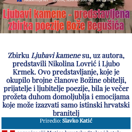
Ljubavi kamene – predstavljena
zbirka poezije Bože Begušića
Zbirku
Ljubavi kamene
su, uz autora,
predstavili Nikolina Lovrić i Ljubo
Krmek. Ovo predstavljanje, koje je
okupilo brojne članove Božine obitelji,
prijatelje i ljubitelje poezije, bila je večer
prožeta duhom domoljublja i emocijama
koje može izazvati samo istinski hrvatski
branitelj
Priredio:
Slavko Katić