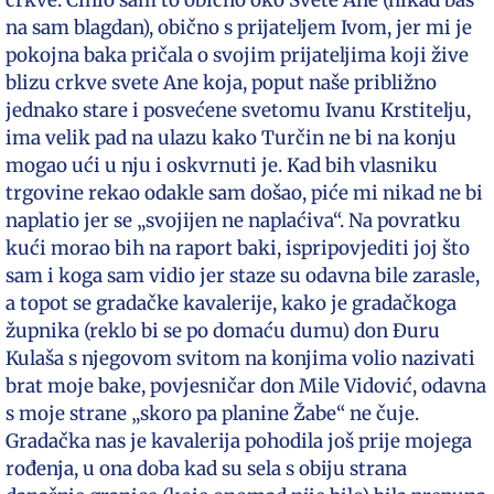
crkve. Činio sam to obično oko Svete Ane (nikad baš
na sam blagdan), obično s prijateljem Ivom, jer mi je
pokojna baka pričala o svojim prijateljima koji žive
blizu crkve svete Ane koja, poput naše približno
jednako stare i posvećene svetomu Ivanu Krstitelju,
ima velik pad na ulazu kako Turčin ne bi na konju
mogao ući u nju i oskvrnuti je. Kad bih vlasniku
trgovine rekao odakle sam došao, piće mi nikad ne bi
naplatio jer se „svojijen ne naplaćiva“. Na povratku
kući morao bih na raport baki, ispripovjediti joj što
sam i koga sam vidio jer staze su odavna bile zarasle,
a topot se gradačke kavalerije, kako je gradačkoga
župnika (reklo bi se po domaću dumu) don Đuru
Kulaša s njegovom svitom na konjima volio nazivati
brat moje bake, povjesničar don Mile Vidović, odavna
s moje strane „skoro pa planine Žabe“ ne čuje.
Gradačka nas je kavalerija pohodila još prije mojega
rođenja, u ona doba kad su sela s obiju strana