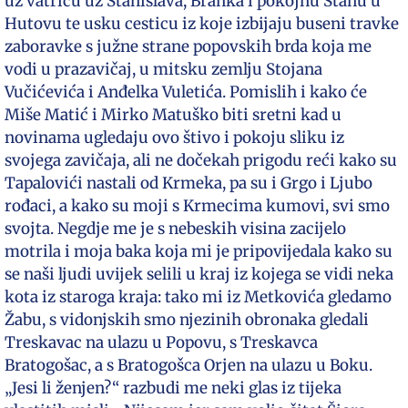
uz vatricu uz Stanislava, Branka i pokojnu Stanu u
Hutovu te usku cesticu iz koje izbijaju buseni travke
zaboravke s južne strane popovskih brda koja me
vodi u prazavičaj, u mitsku zemlju Stojana
Vučićevića i Anđelka Vuletića. Pomislih i kako će
Miše Matić i Mirko Matuško biti sretni kad u
novinama ugledaju ovo štivo i pokoju sliku iz
svojega zavičaja, ali ne dočekah prigodu reći kako su
Tapalovići nastali od Krmeka, pa su i Grgo i Ljubo
rođaci, a kako su moji s Krmecima kumovi, svi smo
svojta. Negdje me je s nebeskih visina zacijelo
motrila i moja baka koja mi je pripovijedala kako su
se naši ljudi uvijek selili u kraj iz kojega se vidi neka
kota iz staroga kraja: tako mi iz Metkovića gledamo
Žabu, s vidonjskih smo njezinih obronaka gledali
Treskavac na ulazu u Popovu, s Treskavca
Bratogošac, a s Bratogošca Orjen na ulazu u Boku.
„Jesi li ženjen?“ razbudi me neki glas iz tijeka