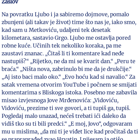
Zaslov
Na povratku Ljubo i ja sabiremo dojmove, pomalo
zbunjeni (ali takav je život) time što nas je, iako smo,
kad sam u Metkoviću, udaljeni tek desetak
kilometara, sastavio Grgo. Ljubo me ostavlja pored
robne kuće. Učinih tek nekoliko koraka, pa me
zaustavi znanac. „Čitaš li ti komentare kad neđe
nastupiš?“ „Rijetko, ne da mi se kvarit dan.“ „Peru te
braća.“ „Ništa nova, zabrinulo bi me da je drukčije.“
„Aj isto baci malo oko.“ „Evo hoću kad si navalio.“ Za
satak vremena otvorim YouTube i počnem se smijati
komentarima s Bliskoga istoka. Posebno me zabavila
misao izvjesnoga Jove Mrđenovića: „Vidoviću,
Vidoviću, prezime ti sve govori, a ti tupiš ga, tupiš.
Pogledaj malo unazad, nećeš trebati ići daleko da
vidiš tko su ti bili predci.“ „E moj, Jovo“, odgovaram
mu u mislima, „da mi ti je viđet lice kad pročitaš da ti
se prapraprađed zvao Hrvatin. I nijesam ja otišo