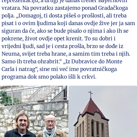
reprezentaciju, a drugi je danas trener Bayernovih
vratara. Na povratku zastajemo ponad Gradačkoga
polja. „Domagoj, ti dosta pišeš o prošlosti, ali treba
pisat i o ovim ljudima koji danas ovdje žive jer ja sam
siguran da će, ako se bude pisalo o njima i ako ih se
pokrene, život ovdje opet krenit. To su dobri i
vrijedni ljudi, sad je i cesta prošla, brzo se dođe iz
Neuma, svijet treba hrane, a samim tim treba i njih.
Samo ih treba ohrabrit.“ „Iz Dubravice do Monte
Carla i natrag“, sine mi već ime povratničkoga
programa dok smo polako išli k crkvi.