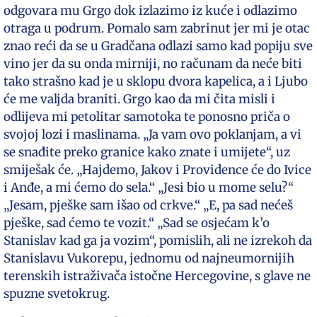
odgovara mu Grgo dok izlazimo iz kuće i odlazimo
otraga u podrum. Pomalo sam zabrinut jer mi je otac
znao reći da se u Gradčana odlazi samo kad popiju sve
vino jer da su onda mirniji, no računam da neće biti
tako strašno kad je u sklopu dvora kapelica, a i Ljubo
će me valjda braniti. Grgo kao da mi čita misli i
odlijeva mi petolitar samotoka te ponosno priča o
svojoj lozi i maslinama. „Ja vam ovo poklanjam, a vi
se snađite preko granice kako znate i umijete“, uz
smiješak će. „Hajdemo, Jakov i Providence će do Ivice
i Anđe, a mi ćemo do sela.“ „Jesi bio u mome selu?“
„Jesam, pješke sam išao od crkve.“ „E, pa sad nećeš
pješke, sad ćemo te vozit.“ „Sad se osjećam k’o
Stanislav kad ga ja vozim“, pomislih, ali ne izrekoh da
Stanislavu Vukorepu, jednomu od najneumornijih
terenskih istraživača istočne Hercegovine, s glave ne
spuzne svetokrug.