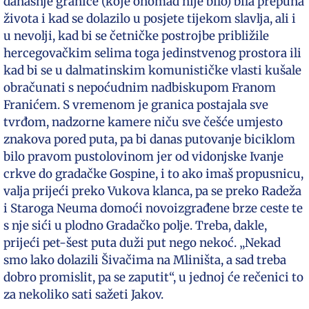
današnje granice (koje onomad nije bilo) bila prepuna
života i kad se dolazilo u posjete tijekom slavlja, ali i
u nevolji, kad bi se četničke postrojbe približile
hercegovačkim selima toga jedinstvenog prostora ili
kad bi se u dalmatinskim komunističke vlasti kušale
obračunati s nepoćudnim nadbiskupom Franom
Franićem. S vremenom je granica postajala sve
tvrđom, nadzorne kamere niču sve češće umjesto
znakova pored puta, pa bi danas putovanje biciklom
bilo pravom pustolovinom jer od vidonjske Ivanje
crkve do gradačke Gospine, i to ako imaš propusnicu,
valja prijeći preko Vukova klanca, pa se preko Radeža
i Staroga Neuma domoći novoizgrađene brze ceste te
s nje sići u plodno Gradačko polje. Treba, dakle,
prijeći pet-šest puta duži put nego nekoć. „Nekad
smo lako dolazili Šivačima na Mliništa, a sad treba
dobro promislit, pa se zaputit“, u jednoj će rečenici to
za nekoliko sati sažeti Jakov.