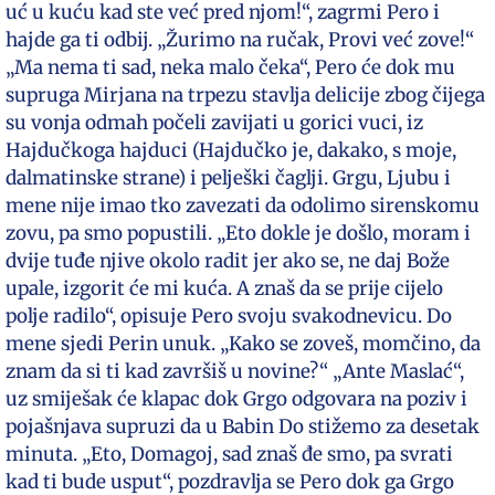
uć u kuću kad ste već pred njom!“, zagrmi Pero i
hajde ga ti odbij. „Žurimo na ručak, Provi već zove!“
„Ma nema ti sad, neka malo čeka“, Pero će dok mu
supruga Mirjana na trpezu stavlja delicije zbog čijega
su vonja odmah počeli zavijati u gorici vuci, iz
Hajdučkoga hajduci (Hajdučko je, dakako, s moje,
dalmatinske strane) i pelješki čaglji. Grgu, Ljubu i
mene nije imao tko zavezati da odolimo sirenskomu
zovu, pa smo popustili. „Eto dokle je došlo, moram i
dvije tuđe njive okolo radit jer ako se, ne daj Bože
upale, izgorit će mi kuća. A znaš da se prije cijelo
polje radilo“, opisuje Pero svoju svakodnevicu. Do
mene sjedi Perin unuk. „Kako se zoveš, momčino, da
znam da si ti kad završiš u novine?“ „Ante Maslać“,
uz smiješak će klapac dok Grgo odgovara na poziv i
pojašnjava supruzi da u Babin Do stižemo za desetak
minuta. „Eto, Domagoj, sad znaš đe smo, pa svrati
kad ti bude usput“, pozdravlja se Pero dok ga Grgo