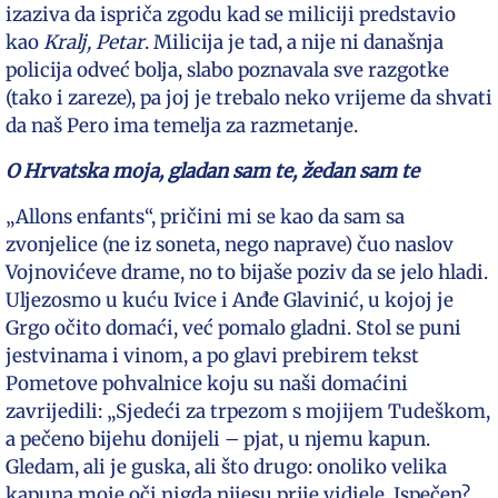
izaziva da ispriča zgodu kad se miliciji predstavio
kao
Kralj, Petar
. Milicija je tad, a nije ni današnja
policija odveć bolja, slabo poznavala sve razgotke
(tako i zareze), pa joj je trebalo neko vrijeme da shvati
da naš Pero ima temelja za razmetanje.
O Hrvatska moja, gladan sam te, žedan sam te
„Allons enfants“, pričini mi se kao da sam sa
zvonjelice (ne iz soneta, nego naprave) čuo naslov
Vojnovićeve drame, no to bijaše poziv da se jelo hladi.
Uljezosmo u kuću Ivice i Anđe Glavinić, u kojoj je
Grgo očito domaći, već pomalo gladni. Stol se puni
jestvinama i vinom, a po glavi prebirem tekst
Pometove pohvalnice koju su naši domaćini
zavrijedili: „Sjedeći za trpezom s mojijem Tudeškom,
a pečeno bijehu donijeli – pjat, u njemu kapun.
Gledam, ali je guska, ali što drugo: onoliko velika
kapuna moje oči nigda nijesu prije vidjele. Ispečen?