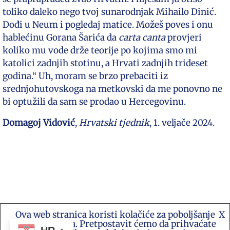
toliko daleko nego tvoj sunarodnjak Mihailo Dinić.
Dođi u Neum i pogledaj matice. Možeš poves i onu
hablećinu Gorana Šarića da
carta canta
provjeri
koliko mu vode drže teorije po kojima smo mi
katolici zadnjih stotinu, a Hrvati zadnjih trideset
godina.“ Uh, moram se brzo prebaciti iz
srednjohutovskoga na metkovski da me ponovno ne
bi optužili da sam se prodao u Hercegovinu.
Domagoj Vidović
,
Hrvatski tjednik
, 1. veljače 2024.
Ova web stranica koristi kolačiće za poboljšanje
X
Kontakt e-mail: akademija.art@gmail.com •
vašeg iskustva. Pretpostavit ćemo da prihvaćate
Akademija Art Zagreb • Hrvatska stranica za