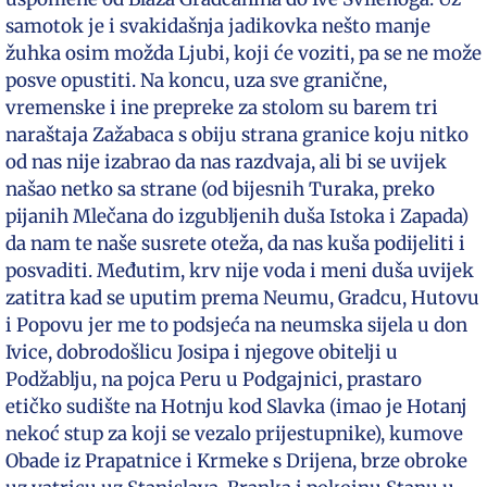
samotok je i svakidašnja jadikovka nešto manje
žuhka osim možda Ljubi, koji će voziti, pa se ne može
posve opustiti. Na koncu, uza sve granične,
vremenske i ine prepreke za stolom su barem tri
naraštaja Zažabaca s obiju strana granice koju nitko
od nas nije izabrao da nas razdvaja, ali bi se uvijek
našao netko sa strane (od bijesnih Turaka, preko
pijanih Mlečana do izgubljenih duša Istoka i Zapada)
da nam te naše susrete oteža, da nas kuša podijeliti i
posvaditi. Međutim, krv nije voda i meni duša uvijek
zatitra kad se uputim prema Neumu, Gradcu, Hutovu
i Popovu jer me to podsjeća na neumska sijela u don
Ivice, dobrodošlicu Josipa i njegove obitelji u
Podžablju, na pojca Peru u Podgajnici, prastaro
etičko sudište na Hotnju kod Slavka (imao je Hotanj
nekoć stup za koji se vezalo prijestupnike), kumove
Obade iz Prapatnice i Krmeke s Drijena, brze obroke