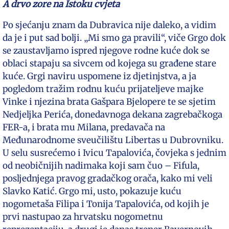
A drvo zore na Istoku cvjeta
Po sjećanju znam da Dubravica nije daleko, a vidim
da je i put sad bolji. „Mi smo ga pravili“, viče Grgo dok
se zaustavljamo ispred njegove rodne kuće dok se
oblaci stapaju sa sivcem od kojega su građene stare
kuće. Grgi naviru uspomene iz djetinjstva, a ja
pogledom tražim rodnu kuću prijateljeve majke
Vinke i njezina brata Gašpara Bjelopere te se sjetim
Nedjeljka Perića, donedavnoga dekana zagrebačkoga
FER-a, i brata mu Milana, predavača na
Međunarodnome sveučilištu Libertas u Dubrovniku.
U selu susrećemo i Ivicu Tapalovića, čovjeka s jednim
od neobičnijih nadimaka koji sam čuo – Fifula,
posljednjega pravog gradačkog orača, kako mi veli
Slavko Katić. Grgo mi, usto, pokazuje kuću
nogometaša Filipa i Tonija Tapalovića, od kojih je
prvi nastupao za hrvatsku nogometnu