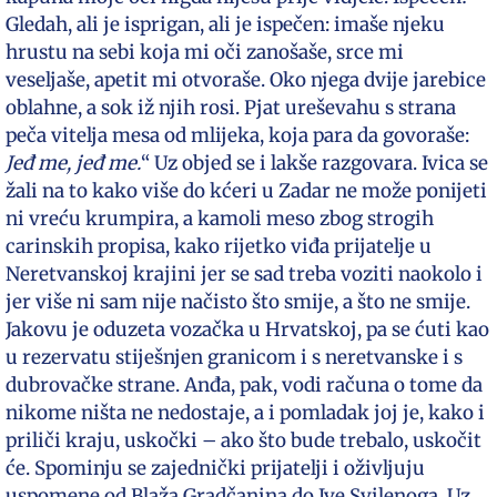
Gledah, ali je isprigan, ali je ispečen: imaše njeku
hrustu na sebi koja mi oči zanošaše, srce mi
veseljaše, apetit mi otvoraše. Oko njega dvije jarebice
oblahne, a sok iž njih rosi. Pjat ureševahu s strana
peča vitelja mesa od mlijeka, koja para da govoraše:
Jeđ me, jeđ me.
“ Uz objed se i lakše razgovara. Ivica se
žali na to kako više do kćeri u Zadar ne može ponijeti
ni vreću krumpira, a kamoli meso zbog strogih
carinskih propisa, kako rijetko viđa prijatelje u
Neretvanskoj krajini jer se sad treba voziti naokolo i
jer više ni sam nije načisto što smije, a što ne smije.
Jakovu je oduzeta vozačka u Hrvatskoj, pa se ćuti kao
u rezervatu stiješnjen granicom i s neretvanske i s
dubrovačke strane. Anđa, pak, vodi računa o tome da
nikome ništa ne nedostaje, a i pomladak joj je, kako i
priliči kraju, uskočki – ako što bude trebalo, uskočit
će. Spominju se zajednički prijatelji i oživljuju
uspomene od Blaža Gradčanina do Ive Svilenoga. Uz