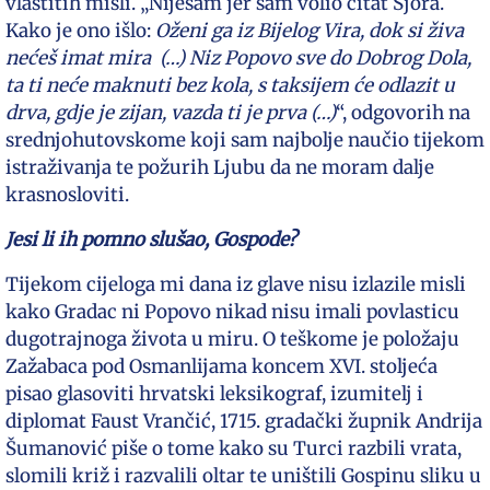
vlastitih misli. „Nijesam jer sam volio čitat Šjora.
Kako je ono išlo:
Oženi ga iz Bijelog Vira, dok si živa
nećeš imat mira (…) Niz Popovo sve do Dobrog Dola,
ta ti neće maknuti bez kola, s taksijem će odlazit u
drva, gdje je zijan, vazda ti je prva (…)
“, odgovorih na
srednjohutovskome koji sam najbolje naučio tijekom
istraživanja te požurih Ljubu da ne moram dalje
krasnosloviti.
Jesi li ih pomno slušao, Gospode?
Tijekom cijeloga mi dana iz glave nisu izlazile misli
kako Gradac ni Popovo nikad nisu imali povlasticu
dugotrajnoga života u miru. O teškome je položaju
Zažabaca pod Osmanlijama koncem XVI. stoljeća
pisao glasoviti hrvatski leksikograf, izumitelj i
diplomat Faust Vrančić, 1715. gradački župnik Andrija
Šumanović piše o tome kako su Turci razbili vrata,
slomili križ i razvalili oltar te uništili Gospinu sliku u