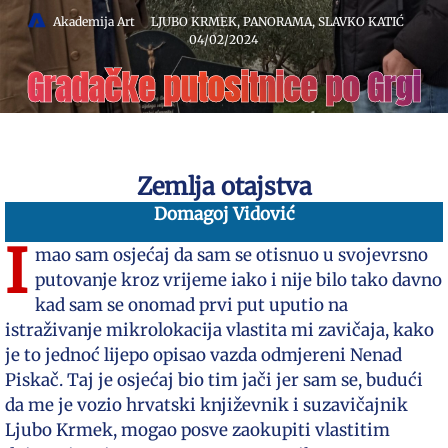
Akademija Art
LJUBO KRMEK
,
PANORAMA
,
SLAVKO KATIĆ
04/02/2024
Gradačke putositnice po Grgi
Zemlja otajstva
Domagoj Vidović
I
mao sam osjećaj da sam se otisnuo u svojevrsno
putovanje kroz vrijeme iako i nije bilo tako davno
kad sam se onomad prvi put uputio na
istraživanje mikrolokacija vlastita mi zavičaja, kako
je to jednoć lijepo opisao vazda odmjereni Nenad
Piskač. Taj je osjećaj bio tim jači jer sam se, budući
da me je vozio hrvatski književnik i suzavičajnik
Ljubo Krmek, mogao posve zaokupiti vlastitim