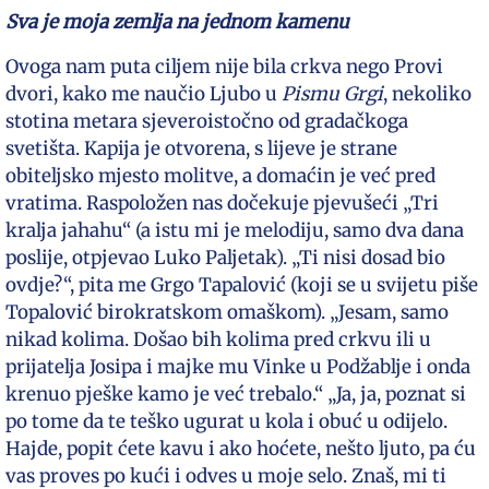
Sva je moja zemlja na jednom kamenu
Ovoga nam puta ciljem nije bila crkva nego Provi
dvori, kako me naučio Ljubo u
Pismu Grgi
, nekoliko
stotina metara sjeveroistočno od gradačkoga
svetišta. Kapija je otvorena, s lijeve je strane
obiteljsko mjesto molitve, a domaćin je već pred
vratima. Raspoložen nas dočekuje pjevušeći „Tri
kralja jahahu“ (a istu mi je melodiju, samo dva dana
poslije, otpjevao Luko Paljetak). „Ti nisi dosad bio
ovdje?“, pita me Grgo Tapalović (koji se u svijetu piše
Topalović birokratskom omaškom). „Jesam, samo
nikad kolima. Došao bih kolima pred crkvu ili u
prijatelja Josipa i majke mu Vinke u Podžablje i onda
krenuo pješke kamo je već trebalo.“ „Ja, ja, poznat si
po tome da te teško ugurat u kola i obuć u odijelo.
Hajde, popit ćete kavu i ako hoćete, nešto ljuto, pa ću
vas proves po kući i odves u moje selo. Znaš, mi ti