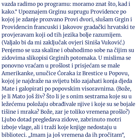
vazda radimo po programu: moramo znat što, kad i
kako.“ Upoznajem Grginu suprugu Providence po
kojoj je zdanje prozvano Provi dvori, slušam Grgin i
Providencin francuski i Jakovov gradački hrvatski te
provjeravam koji od tih jezika bolje razumijem.
(Valjalo bi da mi zaključak ovjeri Siniša Vuković.)
Penjemo se uza skaline i obahodimo sobe na čijim su
zidovima slikopisi Grginih potomaka. U mislima se
ponovno vraćam u prošlost i prisjećam se male
Amerikanke, unučice Ćoraka iz Brestice u Popovu,
kojoj je najdraže na svijetu bilo zajahati konja djeda
Mate i galopirati po popovskim visoravnima. (Bože,
je li Mato još živ? Što li je s onim sestrama koje su u
ležećemu položaju obrađivale njive i koje su se bojale
tišine i mraka? Bože, zar je toliko vremena prošlo?)
Ljubo dotad pregledava zidove, zabrinuto motri
izboje vlage, ali i traži koje knjige nedostaju u
biblioteci. „Imam ja još vremena da ih pročitam“,