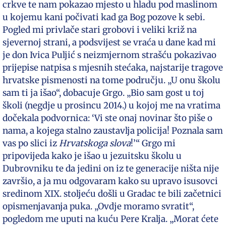
crkve te nam pokazao mjesto u hladu pod maslinom
u kojemu kani počivati kad ga Bog pozove k sebi.
Pogled mi privlače stari grobovi i veliki križ na
sjevernoj strani, a podsvijest se vraća u dane kad mi
je don Ivica Puljić s neizmjernom strašću pokazivao
prijepise natpisa s mjesnih stećaka, najstarije tragove
hrvatske pismenosti na tome području. „U onu školu
sam ti ja išao“, dobacuje Grgo. „Bio sam gost u toj
školi (negdje u prosincu 2014.) u kojoj me na vratima
dočekala podvornica: ‘Vi ste onaj novinar što piše o
nama, a kojega stalno zaustavlja policija! Poznala sam
vas po slici iz
Hrvatskoga slova
!’“ Grgo mi
pripovijeda kako je išao u jezuitsku školu u
Dubrovniku te da jedini on iz te generacije ništa nije
završio, a ja mu odgovaram kako su upravo isusovci
sredinom XIX. stoljeću došli u Gradac te bili začetnici
opismenjavanja puka. „Ovdje moramo svratit“,
pogledom me uputi na kuću Pere Kralja. „Morat ćete