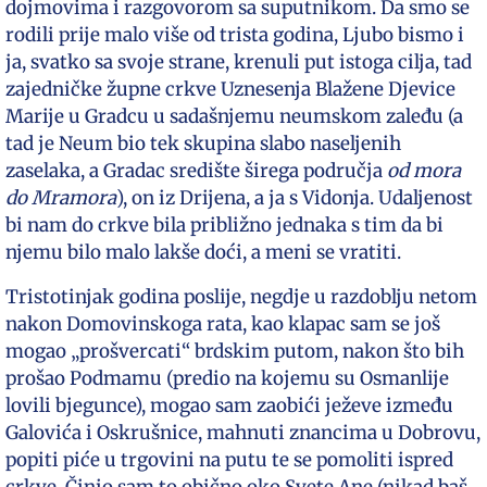
dojmovima i razgovorom sa suputnikom. Da smo se
rodili prije malo više od trista godina, Ljubo bismo i
ja, svatko sa svoje strane, krenuli put istoga cilja, tad
zajedničke župne crkve Uznesenja Blažene Djevice
Marije u Gradcu u sadašnjemu neumskom zaleđu (a
tad je Neum bio tek skupina slabo naseljenih
zaselaka, a Gradac središte širega područja
od mora
do Mramora
), on iz Drijena, a ja s Vidonja. Udaljenost
bi nam do crkve bila približno jednaka s tim da bi
njemu bilo malo lakše doći, a meni se vratiti.
Tristotinjak godina poslije, negdje u razdoblju netom
nakon Domovinskoga rata, kao klapac sam se još
mogao „prošvercati“ brdskim putom, nakon što bih
prošao Podmamu (predio na kojemu su Osmanlije
lovili bjegunce), mogao sam zaobići ježeve između
Galovića i Oskrušnice, mahnuti znancima u Dobrovu,
popiti piće u trgovini na putu te se pomoliti ispred