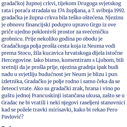
gradačkoj župnoj crkvi, tijekom Drugoga svjetskog
rata i poraća stradala su 174 župljana, a 7. svibnja 1992.
gradačka je župna crkva bila teško oštećena. Njezinu
je obnovu financijski podupro upravo Grgo iz ove
priče ujedno poklonivši prostor za svećeničku
grobnicu. Prije nekoliko godina po obodu je
Gradačkoga polja prošla cesta koja iz Neuma vodi
prema Stocu, žila kucavica hrvatskoga dijela istočne
Hercegovine. Iako bismo, komentiram s Ljubom, bili
sretniji da je prošla prije, njezina gradnja ipak budi
nadu u svjetliju budućnost jer Neum je blizu i pun
izletnika, Gradačko je polje rodno i samo čeka da se
žeteoci vrate. Ako su gradački zrak, hrana i vino po
guštu jednoj Francuskinji istančana ukusa, zašto se u
Gradac ne bi vratili i neki njegovi raseljeni stanovnici
kad se požele travki mirisavki, kako bi rekao Pero
Pavlović?