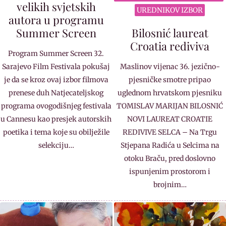
velikih svjetskih
UREDNIKOV IZBOR
autora u programu
Summer Screen
Bilosnić laureat
Croatia rediviva
Program Summer Screen 32.
Sarajevo Film Festivala pokušaj
Maslinov vijenac 36. jezično-
je da se kroz ovaj izbor filmova
pjesničke smotre pripao
prenese duh Natjecateljskog
uglednom hrvatskom pjesniku
programa ovogodišnjeg festivala
TOMISLAV MARIJAN BILOSNIĆ
u Cannesu kao presjek autorskih
NOVI LAUREAT CROATIE
poetika i tema koje su obilježile
REDIVIVE SELCA – Na Trgu
selekciju…
Stjepana Radića u Selcima na
otoku Braču, pred doslovno
ispunjenim prostorom i
brojnim…