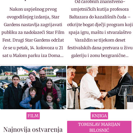
Od čarobnih znanstveno-
Nakon uspješnog prvog
umjetničkih kutija profesora
ovogodišnjeg izdanja, Star
Baltazara do kazališnih čuda –
Gardens nastavlja zagrijavati
otkrijte bogat dječji program koji
publiku za nadolazeći Star Film
spaja igru, maštu i stvaralaštvo
Fest. Drugi Star Gardens održat
Varaždin se tijekom deset
će se u petak, 14. kolovoza u 21
festivalskih dana pretvara u živu
sat u Malom parku iza Doma…
galeriju i zonu bezgranične…
FILM
KNJIGA
TOMISLAV MARIJAN
Najnovija ostvarenja
BILOSNIĆ