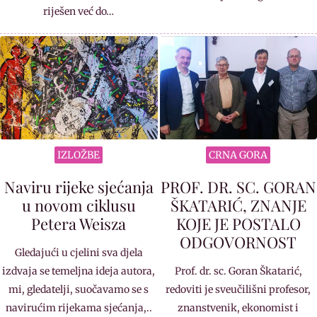
riješen već do…
IZLOŽBE
CRNA GORA
Naviru rijeke sjećanja
PROF. DR. SC. GORAN
u novom ciklusu
ŠKATARIĆ, ZNANJE
Petera Weisza
KOJE JE POSTALO
ODGOVORNOST
Gledajući u cjelini sva djela
izdvaja se temeljna ideja autora,
Prof. dr. sc. Goran Škatarić,
mi, gledatelji, suočavamo se s
redoviti je sveučilišni profesor,
navirućim rijekama sjećanja,..
znanstvenik, ekonomist i