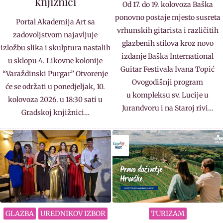
knjižnici
Od 17. do 19. kolovoza Baška
ponovno postaje mjesto susreta
Portal Akademija Art sa
vrhunskih gitarista i različitih
zadovoljstvom najavljuje
glazbenih stilova kroz novo
izložbu slika i skulptura nastalih
izdanje Baška International
u sklopu 4. Likovne kolonije
Guitar Festivala Ivana Topić
“Varaždinski Purgar” Otvorenje
Ovogodišnji program
će se održati u ponedjeljak, 10.
u kompleksu sv. Lucije u
kolovoza 2026. u 18:30 sati u
Jurandvoru i na Staroj rivi…
Gradskoj knjižnici…
GLAZBA
UREDNIKOV IZBOR
TURIZAM