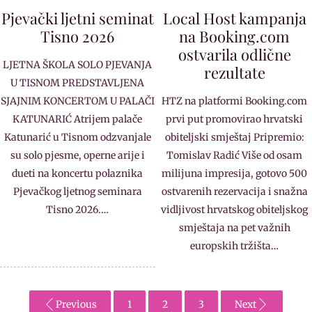
Pjevački ljetni seminat
Local Host kampanja
Tisno 2026
na Booking.com
ostvarila odlične
LJETNA ŠKOLA SOLO PJEVANJA
rezultate
U TISNOM PREDSTAVLJENA
SJAJNIM KONCERTOM U PALAČI
HTZ na platformi Booking.com
KATUNARIĆ Atrijem palače
prvi put promovirao hrvatski
Katunarić u Tisnom odzvanjale
obiteljski smještaj Pripremio:
su solo pjesme, operne arije i
Tomislav Radić Više od osam
dueti na koncertu polaznika
milijuna impresija, gotovo 500
Pjevačkog ljetnog seminara
ostvarenih rezervacija i snažna
Tisno 2026.…
vidljivost hrvatskog obiteljskog
smještaja na pet važnih
europskih tržišta…
Previous
1
2
3
Next