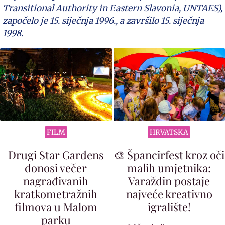
Transitional Authority in Eastern Slavonia, UNTAES),
započelo je 15. siječnja 1996., a završilo 15. siječnja
1998.
FILM
HRVATSKA
Drugi Star Gardens
🎨 Špancirfest kroz oči
donosi večer
malih umjetnika:
nagrađivanih
Varaždin postaje
kratkometražnih
najveće kreativno
filmova u Malom
igralište!
parku