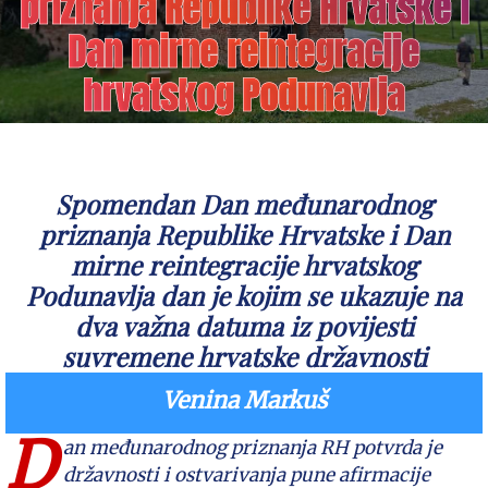
priznanja Republike Hrvatske i
Dan mirne reintegracije
hrvatskog Podunavlja
Spomendan Dan međunarodnog
priznanja Republike Hrvatske i Dan
mirne reintegracije hrvatskog
Podunavlja dan je kojim se ukazuje na
dva važna datuma iz povijesti
suvremene hrvatske državnosti
Venina Markuš
D
an međunarodnog priznanja RH potvrda je
državnosti i ostvarivanja pune afirmacije