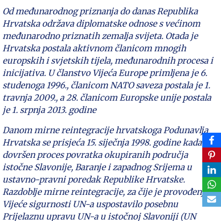
Od međunarodnog priznanja do danas Republika
Hrvatska održava diplomatske odnose s većinom
međunarodno priznatih zemalja svijeta. Otada je
Hrvatska postala aktivnom članicom mnogih
europskih i svjetskih tijela, međunarodnih procesa i
inicijativa. U članstvo Vijeća Europe primljena je 6.
studenoga 1996., članicom NATO saveza postala je 1.
travnja 2009., a 28. članicom Europske unije postala
je 1. srpnja 2013. godine
Danom mirne reintegracije hrvatskoga Podunavlja
Hrvatska se prisjeća 15. siječnja 1998. godine kada je
dovršen proces povratka okupiranih područja
istočne Slavonije, Baranje i zapadnog Srijema u
ustavno-pravni poredak Republike Hrvatske.
Razdoblje mirne reintegracije, za čije je provođenje
Vijeće sigurnosti UN-a uspostavilo posebnu
Prijelaznu upravu UN-a u istočnoj Slavoniji (UN