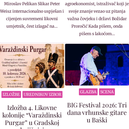
Miroslav Pelikan Slikar Peter
agroekonomist, istraživač koji je
Weisz internacionalno uspješan i
svoje znanje vezao uz pitanja
cijenjen suvremeni likovni
važna čovjeku i državi Božidar
umjetnik, čest izlagač na…
Proročić Kada pišem, onda
pišem s lakoćom…
GLAZBA
SCENA
IZLOŽBE
UREDNIKOV IZBOR
BIG Festival 2026: Tri
Izložba 4. Likovne
dana vrhunske gitare
kolonije “Varaždinski
u Baški
Purgar” u Gradskoj