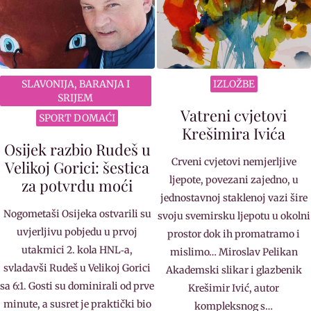
SLAVONIJA, BARANJA I
IZLOŽBE
SRIJEM
Vatreni cvjetovi
SPORT DOMAĆI
Krešimira Ivića
Osijek razbio Rudeš u
Crveni cvjetovi nemjerljive
Velikoj Gorici: šestica
ljepote, povezani zajedno, u
za potvrdu moći
jednostavnoj staklenoj vazi šire
Nogometaši Osijeka ostvarili su
svoju svemirsku ljepotu u okolni
uvjerljivu pobjedu u prvoj
prostor dok ih promatramo i
utakmici 2. kola HNL‐a,
mislimo… Miroslav Pelikan
svladavši Rudeš u Velikoj Gorici
Akademski slikar i glazbenik
sa 6:1. Gosti su dominirali od prve
Krešimir Ivić, autor
minute, a susret je praktički bio
kompleksnog s…