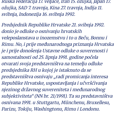
Ruska Federacija 17. veljače, Iran 15. ožujka, Japan 17.
ožujka, SAD 7. travnja, Kina 27. travnja, Indija 11.
svibnja, Indonezija 16. svibnja 1992.
Predsjednik Republike Hrvatske 21. svibnja 1992.
donio je odluke o osnivanju hrvatskih
veleposlanstava u inozemstvu i to u Beču, Bonnu i
Rimu. No, i prije međunarodnoga priznanja Hrvatska
je i prije donošenja Ustavne odluke o suverenosti i
samostalnosti od 25. lipnja 1991. godine počela
otvarati svoja predstavništva na temelju odluke
predsjednika RH u kojoj je istaknuto da se
predstavništva osnivaju „radi promicanja interesa
Republike Hrvatske, uspostavljanja i učvršćivanja
njezinog državnog suvereniteta i međunarodnog
subjektiviteta“ (NN br. 21/1991). Ta su predstavništva
osnivana 1991. u Stuttgartu, Münchenu, Bruxellesu,
Parizu, Tokiju, Washingtonu, Rimu i Londonu.