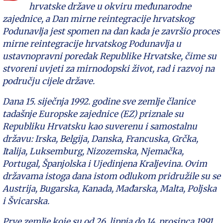
hrvatske države u okviru međunarodne
zajednice, a Dan mirne reintegracije hrvatskog
Podunavlja jest spomen na dan kada je završio proces
mirne reintegracije hrvatskog Podunavlja u
ustavnopravni poredak Republike Hrvatske, čime su
stvoreni uvjeti za mirnodopski život, rad i razvoj na
području cijele države.
Dana 15. siječnja 1992. godine sve zemlje članice
tadašnje Europske zajednice (EZ) priznale su
Republiku Hrvatsku kao suverenu i samostalnu
državu: Irska, Belgija, Danska, Francuska, Grčka,
Italija, Luksemburg, Nizozemska, Njemačka,
Portugal, Španjolska i Ujedinjena Kraljevina. Ovim
državama istoga dana istom odlukom pridružile su se
Austrija, Bugarska, Kanada, Mađarska, Malta, Poljska
i Švicarska.
Prve zemlje koje su od 26. lipnja do 14. prosinca 1991.