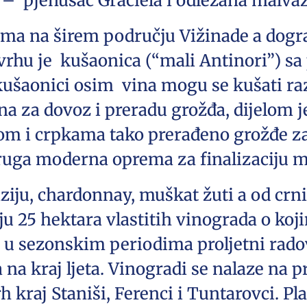
 – pjenušac Graciela i odležana malvaz
šima na širem području Vižinade a dog
vrhu je kušaonica (“mali Antinori”) 
šaonici osim vina mogu se kušati razli
ena za dovoz i preradu grožđa, dijelom j
om i crpkama tako prerađeno grožđe za
 druga moderna oprema za finalizaciju m
ju, chardonnay, muškat žuti a od crnih
u 25 hektara vlastitih vinograda o ko
ci u sezonskim periodima proljetni rado
 na kraj ljeta. Vinogradi se nalaze na 
Vrh kraj Staniši, Ferenci i Tuntarovci. P