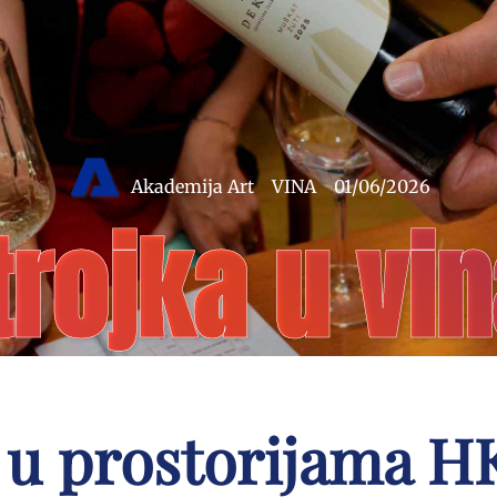
Akademija Art
VINA
01/06/2026
rojka u vin
 u prostorijama 