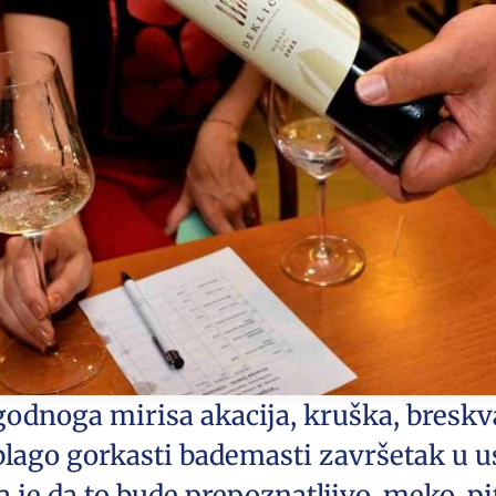
godnoga mirisa akacija, kruška, breskv
 blago gorkasti bademasti završetak u 
a je da to bude prepoznatljivo, meko, pi