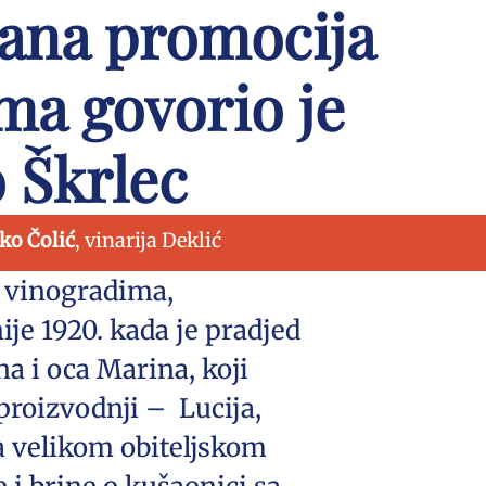
žana promocija
ima govorio je
 Škrlec
ko Čolić
, vinarija Deklić
o vinogradima,
ije 1920. kada je pradjed
a i oca Marina, koji
proizvodnji – Lucija,
 velikom obiteljskom