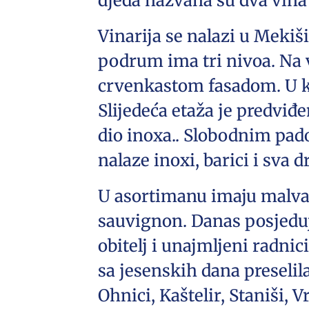
djeda nazvana su dva vina
Vinarija se nalazi u Meki
podrum ima tri nivoa. Na 
crvenkastom fasadom. U ku
Slijedeća etaža je predviđ
dio inoxa.. Slobodnim pad
nalaze inoxi, barici i sva
U asortimanu imaju malvazi
sauvignon. Danas posjeduj
obitelj i unajmljeni radni
sa jesenskih dana preselila
Ohnici, Kaštelir, Staniši, 