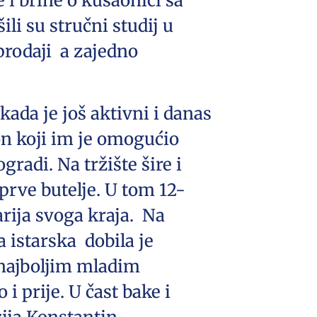
 i brine o kušaonici sa
li su stručni studij u
 prodaji a zajedno
kada je još aktivni i danas
on koji im je omogućio
radi. Na tržište šire i
prve butelje. U tom 12-
arija svoga kraja. Na
a istarska dobila je
 najboljim mladim
i prije. U čast bake i