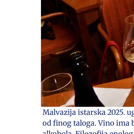
Malvazija istarska 2025. u
od finog taloga. Vino ima
alkohola. Filozofija enolog