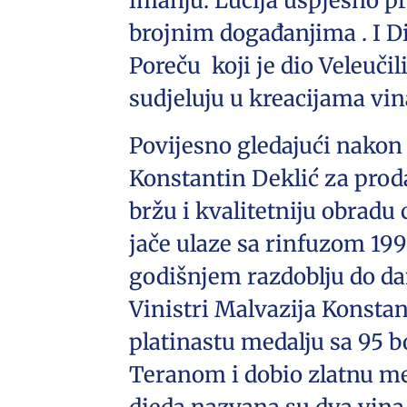
imanju. Lucija uspješno p
brojnim događanjima . I Din
Poreču koji je dio Veleučil
sudjeluju u kreacijama vin
Povijesno gledajući nakon 
Konstantin Deklić za prod
bržu i kvalitetniju obradu 
jače ulaze sa rinfuzom 199
godišnjem razdoblju do da
Vinistri Malvazija Konstant
platinastu medalju sa 95 b
Teranom i dobio zlatnu meda