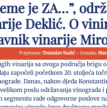
ijeme je ZA…”, odr
rije Deklić. O vin
avnik vinarije Miro
Pripremio:
Tomislav Radić
– Snimke:
Mar
ugih vinarija sa ovoga područja brigu 
aju započeli početkom 20. stoljeća točn
ograde. Danas, nakon djeda Konstantin
velikom poslu održavanja vinograda i 
om segmentu rade odgovorne poslove na