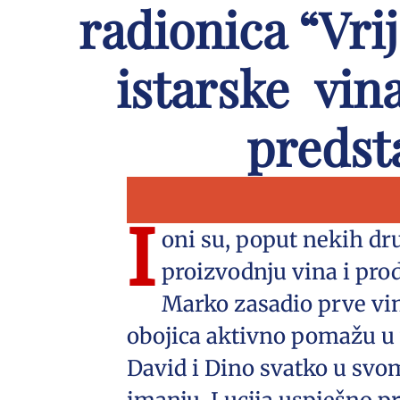
radionica “Vr
istarske vina
predst
I
oni su, poput nekih dr
proizvodnju vina i prod
Marko zasadio prve vin
obojica aktivno pomažu u 
David i Dino svatko u sv