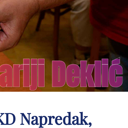
ariji Deklić
HKD Napredak,