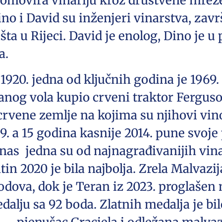
romovira vinariju kroz društvene mreže
o i David su inženjeri vinarstva, završi
išta u Rijeci. David je enolog, Dino je u
a.
1920. jedna od ključnih godina je 1969. 
anog vola kupio crveni traktor Fergus
crvene zemlje na kojima su njihovi vinog
9. a 15 godina kasnije 2014. pune svoje 
nas jedna su od najnagrađivanijih vin
in 2020 je bila najbolja. Zrela Malvazij
odova, dok je Teran iz 2023. proglašen
lju sa 92 boda. Zlatnih medalja je bilo 