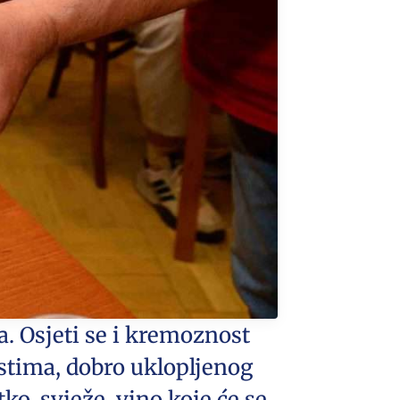
a. Osjeti se i kremoznost
ustima, dobro uklopljenog
tko, svježe vino koje će se