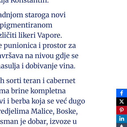
ija Konstantin.
radnjom staroga novi
sa pigmentiranom
čiti likeri Vapore.
e punionica i prostor za
vršava na nivou gdje se
asulja i dobivanje vina.
 sorti teran i cabernet
jima brine kompletna
vi i berba koja se već dugo
predjelima Malice, Boske,
lasman je dobar, izvoze u