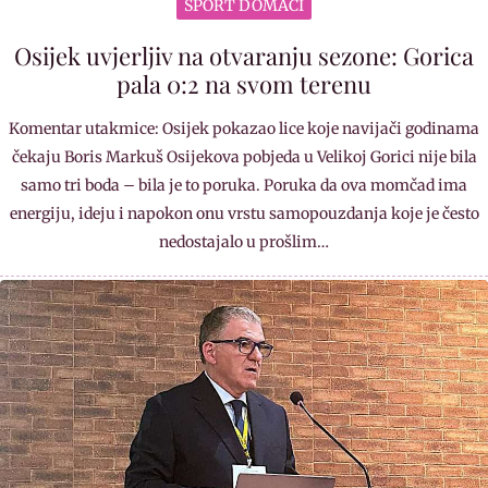
SPORT DOMAĆI
Osijek uvjerljiv na otvaranju sezone: Gorica
pala 0:2 na svom terenu
Komentar utakmice: Osijek pokazao lice koje navijači godinama
čekaju Boris Markuš Osijekova pobjeda u Velikoj Gorici nije bila
samo tri boda – bila je to poruka. Poruka da ova momčad ima
energiju, ideju i napokon onu vrstu samopouzdanja koje je često
nedostajalo u prošlim…