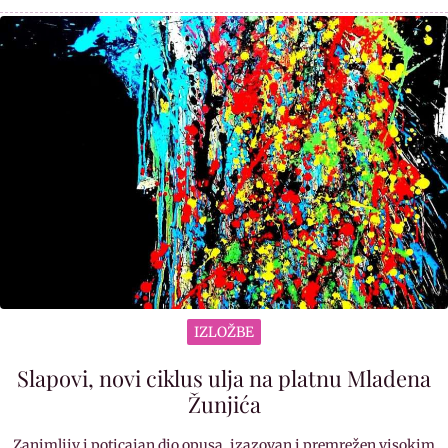
IZLOŽBE
Slapovi, novi ciklus ulja na platnu Mladena
Žunjića
Zanimljiv i poticajan dio opusa, izazovan i premrežen visokim