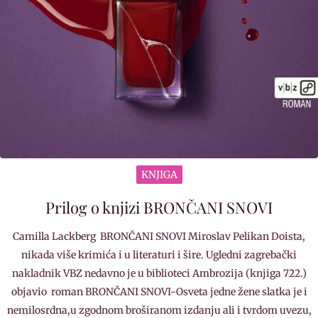
KNJIGA
Prilog o knjizi BRONČANI SNOVI
Camilla Lackberg BRONČANI SNOVI Miroslav Pelikan Doista,
nikada više krimića i u literaturi i šire. Ugledni zagrebački
nakladnik VBZ nedavno je u biblioteci Ambrozija (knjiga 722.)
objavio roman BRONČANI SNOVI-Osveta jedne žene slatka je i
nemilosrdna,u zgodnom broširanom izdanju ali i tvrdom uvezu,