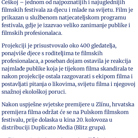
Češkoj – jednom od najpoznatijih i najuglednijih
filmskih festivala za djecu i mlade na svijetu. Film je
prikazan u službenom natjecateljskom programu
festivala, gdje je izazvao veliko zanimanje publike i
filmskih profesionalaca.
Projekciji je prisustvovalo oko 400 gledatelja,
ponajviše djece s roditeljima te filmskih
profesionalaca, a poseban dojam ostavila je reakcija
najmlađe publike koja je tijekom filma skandirala te
nakon projekcije ostala razgovarati s ekipom filma i
postavljati pitanja o likovima, svijetu filma i njegovoj
snažnoj ekološkoj poruci.
Nakon uspješne svjetske premijere u Zlínu, hrvatska
premijera filma održat će se na Pulskom filmskom
festivalu, prije dolaska u kina 20. kolovoza u
distribuciji Duplicato Media (Blitz grupa).