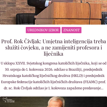
UREDNIKOV IZBOR
ZNANOST
Prof. Rok Čivljak: Umjetna inteligencija treba
služiti čovjeku, a ne zamijeniti profesora i
liječnika
U sklopu XXVII. Svjetskog kongresa katoličkih liječnika, koji se od
30. srpnja do 1. kolovoza 2026. održao u Braziliji, predsjednik
Hrvatskoga katoličkog liječničkog društva (HKLD) i predsjednik
Europske federacije katoličkih liječničkih društava (FEAMC) prof.
dr. sc. Rok Čivljak održao je 1. kolovoza zapaženo predavanje…