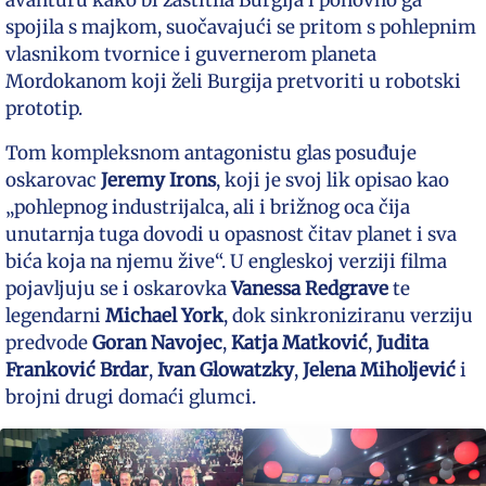
avanturu kako bi zaštitila Burgija i ponovno ga
spojila s majkom, suočavajući se pritom s pohlepnim
vlasnikom tvornice i guvernerom planeta
Mordokanom koji želi Burgija pretvoriti u robotski
prototip.
Tom kompleksnom antagonistu glas posuđuje
oskarovac
Jeremy Irons
, koji je svoj lik opisao kao
„pohlepnog industrijalca, ali i brižnog oca čija
unutarnja tuga dovodi u opasnost čitav planet i sva
bića koja na njemu žive“. U engleskoj verziji filma
pojavljuju se i oskarovka
Vanessa Redgrave
te
legendarni
Michael York
, dok sinkroniziranu verziju
predvode
Goran Navojec
,
Katja Matković
,
Judita
Franković
Brdar
,
Ivan Glowatzky
,
Jelena Miholjević
i
brojni drugi domaći glumci.