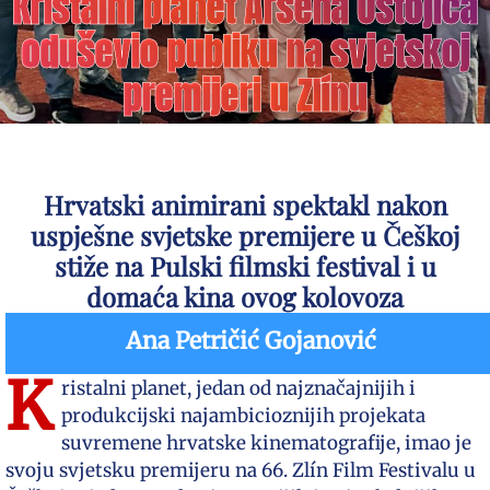
Kristalni planet Arsena Ostojića
oduševio publiku na svjetskoj
premijeri u Zlínu
Hrvatski animirani spektakl nakon
uspješne svjetske premijere u Češkoj
stiže na Pulski filmski festival i u
domaća kina ovog kolovoza
Ana Petričić Gojanović
K
ristalni planet, jedan od najznačajnijih i
produkcijski najambicioznijih projekata
suvremene hrvatske kinematografije, imao je
svoju svjetsku premijeru na 66. Zlín Film Festivalu u