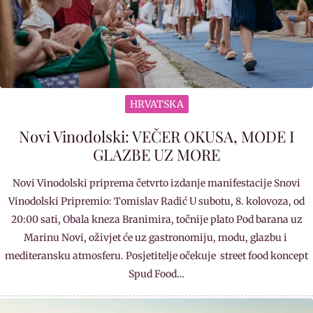
HRVATSKA
Novi Vinodolski: VEČER OKUSA, MODE I
GLAZBE UZ MORE
Novi Vinodolski priprema četvrto izdanje manifestacije Snovi
Vinodolski Pripremio: Tomislav Radić U subotu, 8. kolovoza, od
20:00 sati, Obala kneza Branimira, točnije plato Pod barana uz
Marinu Novi, oživjet će uz gastronomiju, modu, glazbu i
mediteransku atmosferu. Posjetitelje očekuje street food koncept
Spud Food…