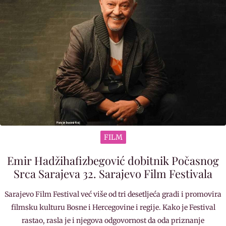
FILM
Emir Hadžihafizbegović dobitnik Počasnog
Srca Sarajeva 32. Sarajevo Film Festivala
Sarajevo Film Festival već više od tri desetljeća gradi i promovira
filmsku kulturu Bosne i Hercegovine i regije. Kako je Festival
rastao, rasla je i njegova odgovornost da oda priznanje