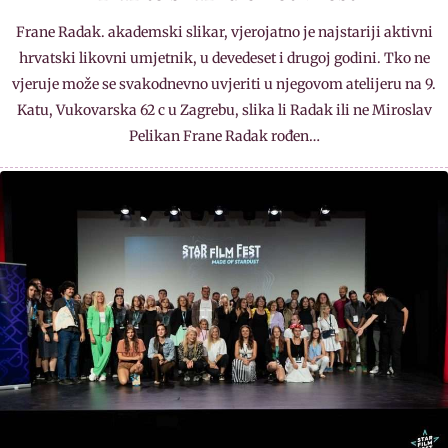
Frane Radak. akademski slikar, vjerojatno je najstariji aktivni
hrvatski likovni umjetnik, u devedeset i drugoj godini. Tko ne
vjeruje može se svakodnevno uvjeriti u njegovom atelijeru na 9.
Katu, Vukovarska 62 c u Zagrebu, slika li Radak ili ne Miroslav
Pelikan Frane Radak rođen…