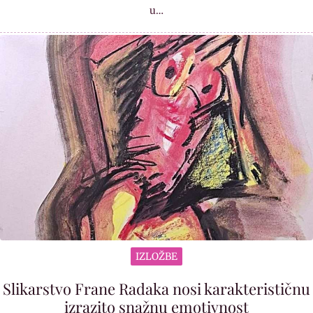
u…
IZLOŽBE
Slikarstvo Frane Radaka nosi karakterističnu
izrazito snažnu emotivnost