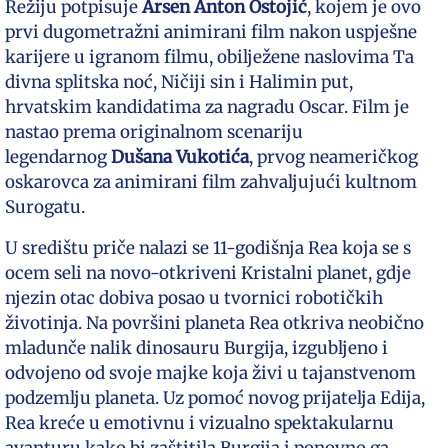
Režiju potpisuje
Arsen Anton Ostojić
, kojem je ovo
prvi dugometražni animirani film nakon uspješne
karijere u igranom filmu, obilježene naslovima Ta
divna splitska noć, Ničiji sin i Halimin put,
hrvatskim kandidatima za nagradu Oscar. Film je
nastao prema originalnom scenariju
legendarnog
Dušana Vukotića
, prvog neameričkog
oskarovca za animirani film zahvaljujući kultnom
Surogatu.
U središtu priče nalazi se 11-godišnja Rea koja se s
ocem seli na novo-otkriveni Kristalni planet, gdje
njezin otac dobiva posao u tvornici robotičkih
životinja. Na površini planeta Rea otkriva neobično
mladunče nalik dinosauru Burgija, izgubljeno i
odvojeno od svoje majke koja živi u tajanstvenom
podzemlju planeta. Uz pomoć novog prijatelja Edija,
Rea kreće u emotivnu i vizualno spektakularnu