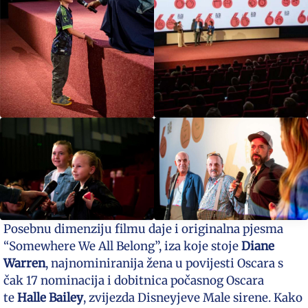
Posebnu dimenziju filmu daje i originalna pjesma
“Somewhere We All Belong”, iza koje stoje
Diane
Warren
, najnominiranija žena u povijesti Oscara s
čak 17 nominacija i dobitnica počasnog Oscara
te
Halle Bailey
, zvijezda Disneyjeve Male sirene. Kako