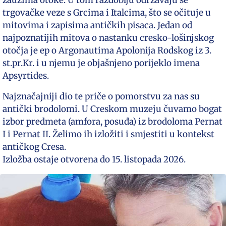
trgovačke veze s Grcima i Italcima, što se očituje u
mitovima i zapisima antičkih pisaca. Jedan od
najpoznatijih mitova o nastanku cresko-lošinjskog
otočja je ep o Argonautima Apolonija Rodskog iz 3.
st.pr.Kr. i u njemu je objašnjeno porijeklo imena
Apsyrtides.
Najznačajniji dio te priče o pomorstvu za nas su
antički brodolomi. U Creskom muzeju čuvamo bogat
izbor predmeta (amfora, posuđa) iz brodoloma Pernat
I i Pernat II. Želimo ih izložiti i smjestiti u kontekst
antičkog Cresa.
Izložba ostaje otvorena do 15. listopada 2026.