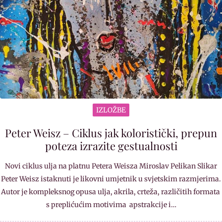
IZLOŽBE
Peter Weisz – Ciklus jak koloristički, prepun
poteza izrazite gestualnosti
Novi ciklus ulja na platnu Petera Weisza Miroslav Pelikan Slikar
Peter Weisz istaknuti je likovni umjetnik u svjetskim razmjerima.
Autor je kompleksnog opusa ulja, akrila, crteža, različitih formata
s preplićućim motivima apstrakcije i…