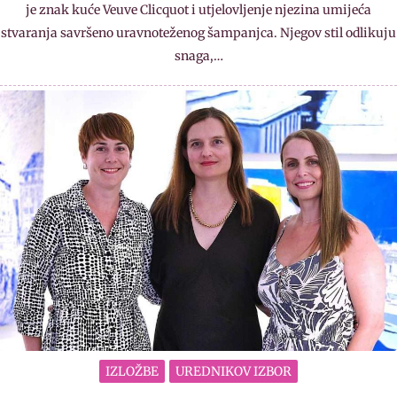
je znak kuće Veuve Clicquot i utjelovljenje njezina umijeća
stvaranja savršeno uravnoteženog šampanjca. Njegov stil odlikuju
snaga,…
IZLOŽBE
UREDNIKOV IZBOR