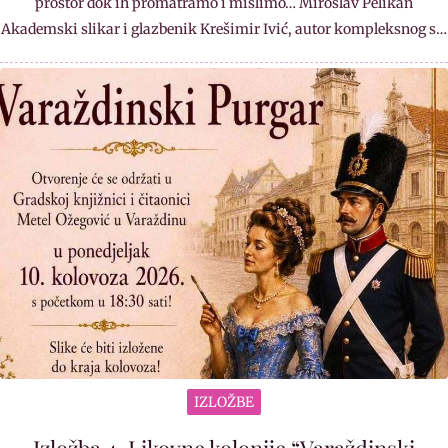
prostor dok ih promatramo i mislimo… Miroslav Pelikan
Akademski slikar i glazbenik Krešimir Ivić, autor kompleksnog s…
IZLOŽBE
Izložba 4. Likovne kolonije “Varaždinski