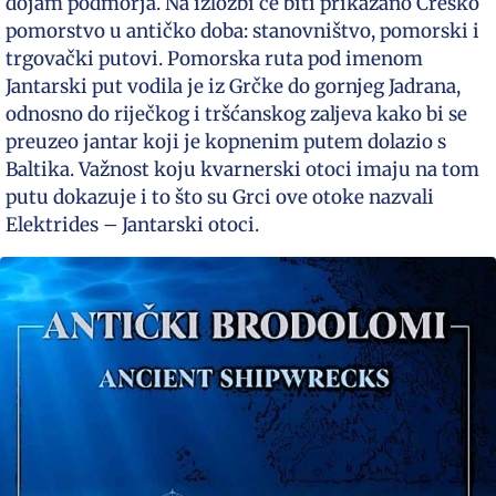
dojam podmorja. Na izložbi će biti prikazano Cresko
pomorstvo u antičko doba: stanovništvo, pomorski i
trgovački putovi. Pomorska ruta pod imenom
Jantarski put vodila je iz Grčke do gornjeg Jadrana,
odnosno do riječkog i tršćanskog zaljeva kako bi se
preuzeo jantar koji je kopnenim putem dolazio s
Baltika. Važnost koju kvarnerski otoci imaju na tom
putu dokazuje i to što su Grci ove otoke nazvali
Elektrides – Jantarski otoci.