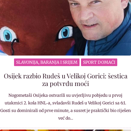
SLAVONIJA, BARANJA I SRIJEM
SPORT DOMAĆI
Osijek razbio Rudeš u Velikoj Gorici: šestica
za potvrdu moći
Nogometaši Osijeka ostvarili su uvjerljivu pobjedu u prvoj
utakmici 2. kola HNL‐a, svladavši Rudeš u Velikoj Gorici sa 6:1.
Gosti su dominirali od prve minute, a susret je praktički bio riješen
već do…