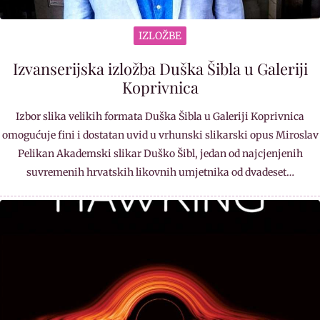
IZLOŽBE
Izvanserijska izložba Duška Šibla u Galeriji
Koprivnica
Izbor slika velikih formata Duška Šibla u Galeriji Koprivnica
omogućuje fini i dostatan uvid u vrhunski slikarski opus Miroslav
Pelikan Akademski slikar Duško Šibl, jedan od najcjenjenih
suvremenih hrvatskih likovnih umjetnika od dvadeset…