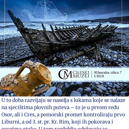
U to doba razvijaju se naselja s lukama koje se nalaze
na sjecištima plovnih puteva – to je u prvom redu
Osor, ali i Cres, a pomorski promet kontroliraju prvo
Liburni, a od 3. st. pr. Kr. Rim, koji ih pokorava i
zauzima otoke. U tom razdoblju održavaju se