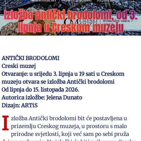
Izložba Antički brodolomi, od 3.
lipnja u Creskom muzeju
ANTIČKI BRODOLOMI
Creski muzej
Otvaranje: u srijedu 3. lipnja u 19 sati u Creskom
muzeju otvara se izložba Antički brodolomi
Od lipnja do 15. listopada 2026.
Autorica izložbe: Jelena Dunato
Dizajn: ARTiS
I
zložba Antički brodolomi bit će postavljena u
prizemlju Creskog muzeja, u prostoru s malo
prirodne svjetlosti, koji već sam po sebi pruža