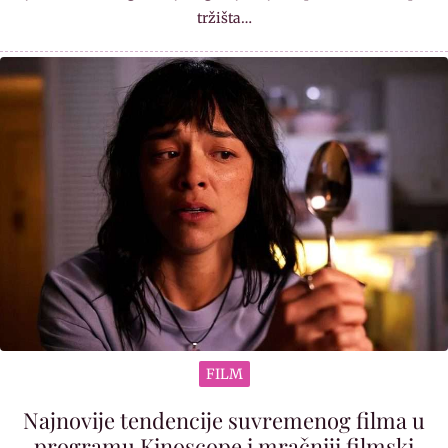
tržišta…
FILM
Najnovije tendencije suvremenog filma u
programu Kinoscope i mračniji filmski