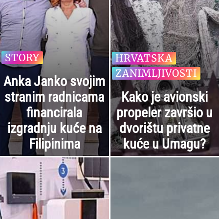
STORY
HRVATSKA
ZANIMLJIVOSTI
Anka Janko svojim
stranim radnicama
Kako je avionski
financirala
propeler završio u
izgradnju kuće na
dvorištu privatne
Filipinima
kuće u Umagu?