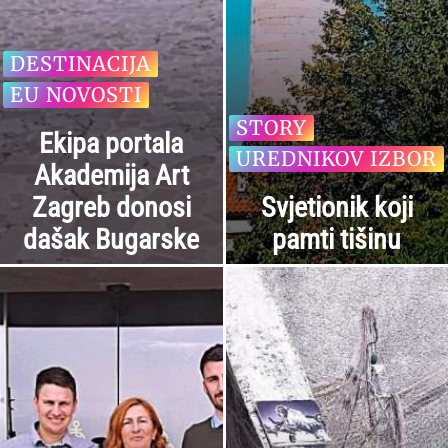
DESTINACIJA
EU NOVOSTI
STORY
Ekipa portala
UREDNIKOV IZBOR
Akademija Art
Zagreb donosi
Svjetionik koji
dašak Bugarske
pamti tišinu