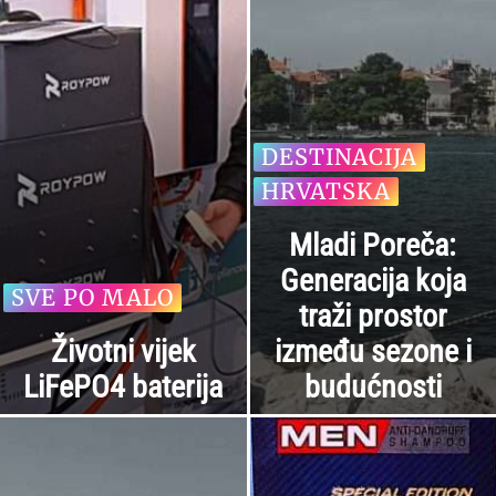
DESTINACIJA
HRVATSKA
Mladi Poreča:
Generacija koja
SVE PO MALO
traži prostor
Životni vijek
između sezone i
LiFePO4 baterija
budućnosti