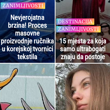
ZANIMLJIVOSTI
Nevjerojatna
DESTINACIJA
brzina! Proces
ZANIMLJIVOSTI
masovne
proizvodnje ručnika
15 mjesta za koja
u korejskoj tvornici
samo ultrabogati
tekstila
znaju da postoje