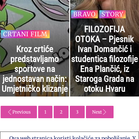
BRAVO
STORY
FILOZOFIJA
CRTANI FILM
OTOKA – Pjesnik
Kroz crtiće
Ivan Domančić i
predstavljamo
studentica filozofije
sportove na
Ena Plančić, iz
jednostavan način:
Staroga Grada na
Umjetničko klizanje
otoku Hvaru
Previous
1
2
3
Next
Ova web stranica koristi kolačiće za poboljšanje
X