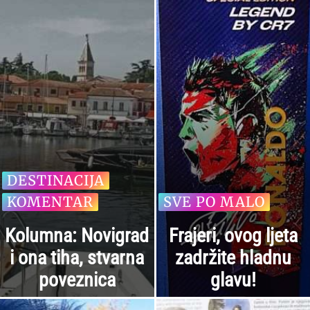
DESTINACIJA
KOMENTAR
SVE PO MALO
Kolumna: Novigrad
Frajeri, ovog ljeta
i ona tiha, stvarna
zadržite hladnu
poveznica
glavu!