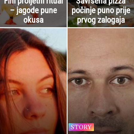
Fini proljetni ritual
Savršena pizza
– jagode pune
počinje puno prije
okusa
prvog zalogaja
STORY