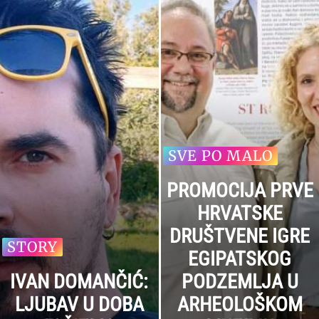
SVE PO MALO
PROMOCIJA PRVE
HRVATSKE
DRUŠTVENE IGRE
STORY
EGIPATSKOG
IVAN DOMANČIĆ:
PODZEMLJA U
LJUBAV U DOBA
ARHEOLOŠKOM