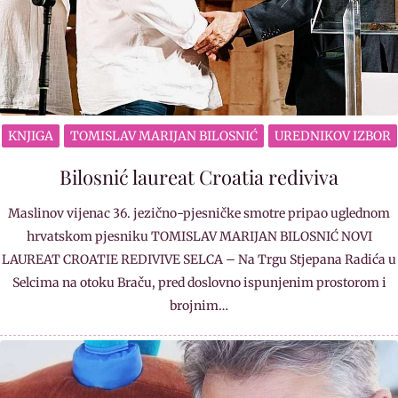
KNJIGA
TOMISLAV MARIJAN BILOSNIĆ
UREDNIKOV IZBOR
Bilosnić laureat Croatia rediviva
Maslinov vijenac 36. jezično-pjesničke smotre pripao uglednom
hrvatskom pjesniku TOMISLAV MARIJAN BILOSNIĆ NOVI
LAUREAT CROATIE REDIVIVE SELCA – Na Trgu Stjepana Radića u
Selcima na otoku Braču, pred doslovno ispunjenim prostorom i
brojnim…