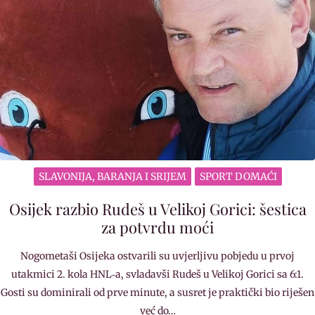
SLAVONIJA, BARANJA I SRIJEM
SPORT DOMAĆI
Osijek razbio Rudeš u Velikoj Gorici: šestica
za potvrdu moći
Nogometaši Osijeka ostvarili su uvjerljivu pobjedu u prvoj
utakmici 2. kola HNL‐a, svladavši Rudeš u Velikoj Gorici sa 6:1.
Gosti su dominirali od prve minute, a susret je praktički bio riješen
već do…