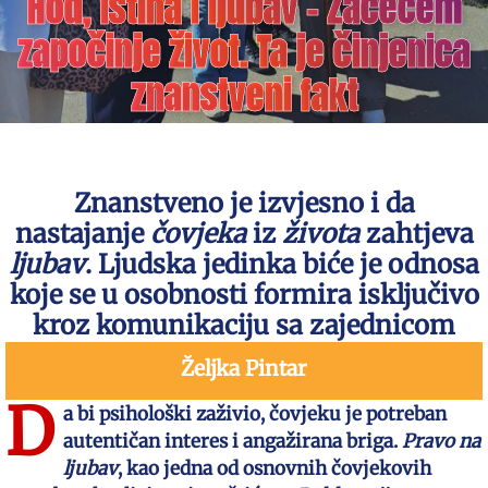
Hod, istina i ljubav – Začećem
započinje život. Ta je činjenica
znanstveni fakt
Znanstveno je izvjesno i da
nastajanje
čovjeka
iz
života
zahtjeva
ljubav
. Ljudska jedinka biće je odnosa
koje se u osobnosti formira isključivo
kroz komunikaciju sa zajednicom
Željka Pintar
D
a bi psihološki zaživio, čovjeku je potreban
autentičan interes i angažirana briga.
Pravo
na
ljubav
, kao jedna od osnovnih čovjekovih