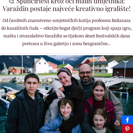
🎨 Špancirfest kroz oči malih umjetnika:
Varaždin postaje najveće kreativno igralište!
Od čarobnih znanstveno-umjetničkih kutija profesora Baltazara
do kazališnih čuda – otkrijte bogat dječji program koji spaja igru,
maštu i stvaralaštvo Varaždin se tijekom deset festivalskih dana
pretvara u živu galeriju i zonu bezgranične…