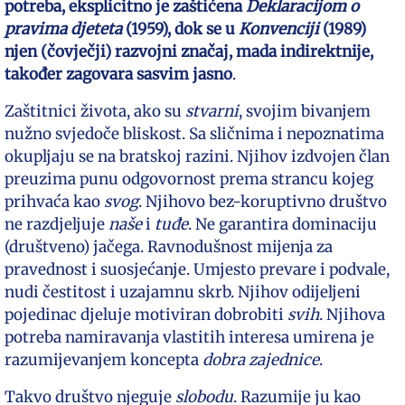
potreba, eksplicitno je zaštićena
Deklaracijom o
pravima djeteta
(1959), dok se u
Konvenciji
(1989)
njen (čovječji) razvojni značaj, mada indirektnije,
također zagovara sasvim jasno
.
Zaštitnici života, ako su
stvarni
, svojim bivanjem
nužno svjedoče bliskost. Sa sličnima i nepoznatima
okupljaju se na bratskoj razini. Njihov izdvojen član
preuzima punu odgovornost prema strancu kojeg
prihvaća kao
svog
. Njihovo bez-koruptivno društvo
ne razdjeljuje
naše
i
tuđe
. Ne garantira dominaciju
(društveno) jačega. Ravnodušnost mijenja za
pravednost i suosjećanje. Umjesto prevare i podvale,
nudi čestitost i uzajamnu skrb. Njihov odijeljeni
pojedinac djeluje motiviran dobrobiti
svih
. Njihova
potreba namiravanja vlastitih interesa umirena je
razumijevanjem koncepta
dobra
zajednice
.
Takvo društvo njeguje
slobodu
. Razumije ju kao