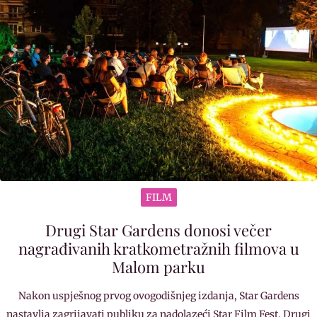
FILM
Drugi Star Gardens donosi večer
nagrađivanih kratkometražnih filmova u
Malom parku
Nakon uspješnog prvog ovogodišnjeg izdanja, Star Gardens
nastavlja zagrijavati publiku za nadolazeći Star Film Fest. Drugi