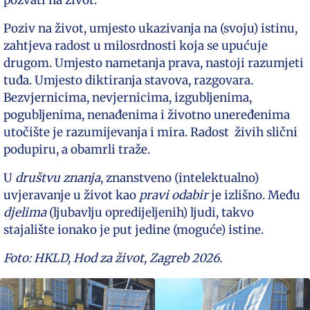
pozvati na život.
Poziv na život, umjesto ukazivanja na (svoju) istinu,
zahtjeva radost u milosrdnosti koja se upućuje
drugom. Umjesto nametanja prava, nastoji razumjeti
tuđa. Umjesto diktiranja stavova, razgovara.
Bezvjernicima, nevjernicima, izgubljenima,
pogubljenima, nenađenima i životno uneređenima
utočište je razumijevanja i mira. Radost živih slični
podupiru, a obamrli traže.
U
društvu
znanja
, znanstveno (intelektualno)
uvjeravanje u život kao
pravi odabir
je izlišno. Među
djelima
(ljubavlju opredijeljenih) ljudi, takvo
stajalište ionako je put jedine (moguće) istine.
Foto: HKLD, Hod za život, Zagreb 2026.