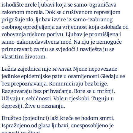
ishodište zrele ljubavi koja se samo-ograničava
zakonom morala. Dok se društvenom represijom
prigušuje zlo, ljubav izvire iz samo-izabranog
osobnog opredjeljenja za vrijednost koja oslobađa od
robovanja niskom porivu. Ljubav je promišljena i
samo-zakonodavstvena moć. Na nju je nemoguće
primoravati; za nju se svjedoči i naviješta ju se
vlastitim životom.
Lažna zajednica nije
stvarna
. Njene nepovezane
jedinke epidemijske pate u osamljenosti Gledaju se
bez prepoznavanja. Komuniciraju bez brige.
Razgovaraju bez prihvaćanja. Bore se u mržnji.
Uživaju u sebičnosti. Vole u tjeskobi. Tuguju u
depresiji. Žive u neznanju.
Društvo (pojedinci) laži kreće se hodom smrti.
Ispražnjeno od glasa ljubavi, onesposobljeno je