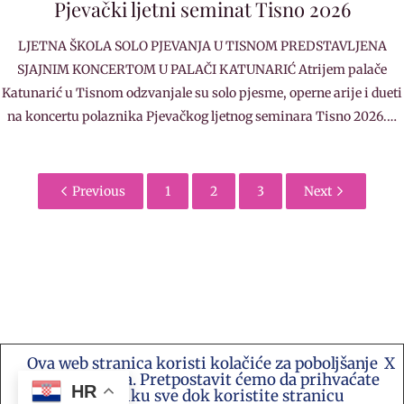
Pjevački ljetni seminat Tisno 2026
LJETNA ŠKOLA SOLO PJEVANJA U TISNOM PREDSTAVLJENA
SJAJNIM KONCERTOM U PALAČI KATUNARIĆ Atrijem palače
Katunarić u Tisnom odzvanjale su solo pjesme, operne arije i dueti
na koncertu polaznika Pjevačkog ljetnog seminara Tisno 2026.…
Previous
1
2
3
Next
Ova web stranica koristi kolačiće za poboljšanje
X
Kontakt e-mail: akademija.art@gmail.com •
vašeg iskustva. Pretpostavit ćemo da prihvaćate
Akademija Art Zagreb • Hrvatska stranica za
HR
ovu politiku sve dok koristite stranicu
umjetnost i sve druge vijesti te platforma suradnje