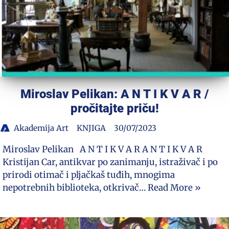
Miroslav Pelikan: A N T I K V A R /
pročitajte priču!
Akademija Art
KNJIGA
30/07/2023
Miroslav Pelikan A N T I K V A R A N T I K V A R
Kristijan Car, antikvar po zanimanju, istraživač i po
prirodi otimač i pljačkaš tuđih, mnogima
nepotrebnih biblioteka, otkrivač…
Read More »