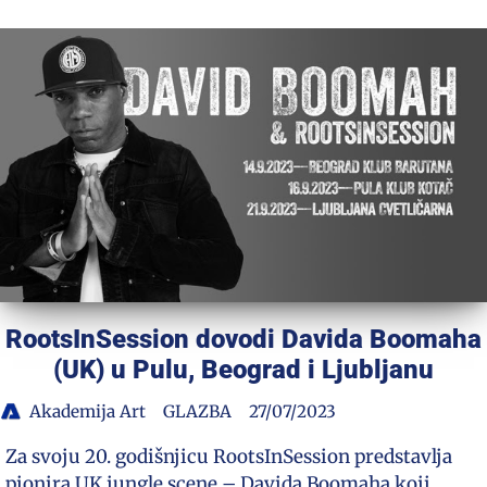
RootsInSession dovodi Davida Boomaha
(UK) u Pulu, Beograd i Ljubljanu
Akademija Art
GLAZBA
27/07/2023
Za svoju 20. godišnjicu RootsInSession predstavlja
pionira UK jungle scene – Davida Boomaha koji