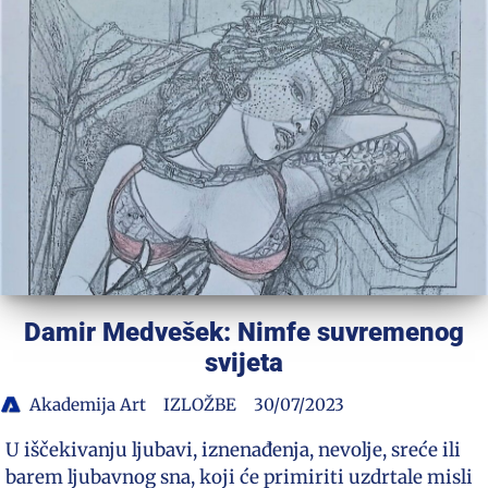
Damir Medvešek: Nimfe suvremenog
svijeta
Akademija Art
IZLOŽBE
30/07/2023
U iščekivanju ljubavi, iznenađenja, nevolje, sreće ili
barem ljubavnog sna, koji će primiriti uzdrtale misli