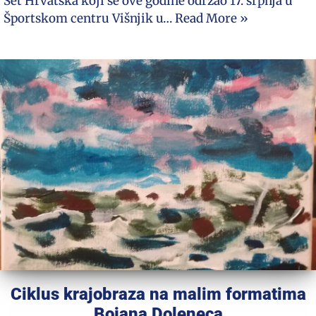
Set Hrvatska koji se ove godine održao 17. srpnja u
Športskom centru Višnjik u…
Read More »
Ciklus krajobraza na malim formatima
Bojana Doleneca