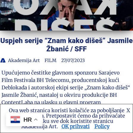
Uspjeh serije “Znam kako dišeš” Jasmile
Žbanić / SFF
Akademija Art
FILM
27/07/2023
Upućujemo čestitke glavnom sponzoru Sarajevo
Film Festivala BH Telecomu, producentskoj kući
Deblokada i autorskoj ekipi serije „Znam kako dišeš“
Jasmile Žbanić, nastaloj u okviru produkcije BH
ContentLaba na ulasku u glavni program
ovogodišnjeg filmskog festivala…
Read More »
Ova web stranica koristi kolačiće za poboljšanje
X
vašeg iskustva. Pretpostavit ćemo da prihvaćate
HR
ovu politiku sve dok koristite stranicu
Akademija Art.
OK prihvati
Policy