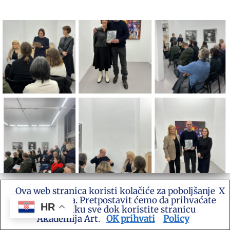
Predstavljanje monografije Lovre
Ova web stranica koristi kolačiće za poboljšanje
X
vašeg iskustva. Pretpostavit ćemo da prihvaćate
Artukovića
HR
ovu politiku sve dok koristite stranicu
Akademija Art.
OK prihvati
Policy
Akademija Art
KNJIGA
19/12/2023