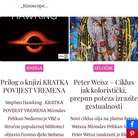
„Kinoscope…
KNJIGA
IZLOŽBE
Prilog o knjizi KRATKA
Peter Weisz – Ciklus
POVIJEST VREMENA
jak koloristički,
prepun poteza izrazite
Stephen Hawking KRATKA
gestualnosti
POVIJEST VREMENA Miroslav
Pelikan Nedavno je VBZ u
Novi ciklus ulja na platnu Petera
Stručno popularnoj biblioteci
Weisza Miroslav Pelikan Slikar
objavio čuveno djelo Stehena
Peter Weisz istaknuti je likovni