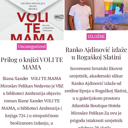
IZLOŽBE
Uncategorized
Ranko Ajdinović izlaže
u Rogaškoj Slatini
Prilog o knjizi VOLI TE
MAMA
Suvremeni hrvatski likovni
umjetnik, akademski slikar
Iliana Xander VOLI TE MAMA
Ranko Ajdinović izlaže od
Miroslav Pelikan Nedavno je VBZ
sredine lipnja u Rogaškoj Slatini,
u biblioteci Ambrozija objavio
u u galerijskom prostoru
roman Iliane Xander VOLI TE
Atlantida Boutique Hotela
MAMA, u biblioteci Ambrozija (
Miroslav Pelikan Za ovu je
knjiga 724.) u simpatičnom
prigodu istaknuti umjetnik
broširanom izdanju, u
odabrao 28 akrila…