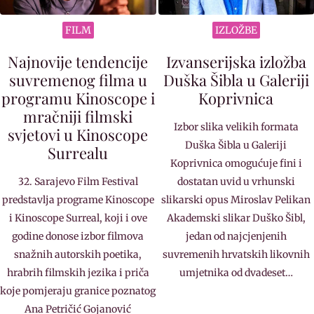
FILM
IZLOŽBE
Najnovije tendencije
Izvanserijska izložba
suvremenog filma u
Duška Šibla u Galeriji
programu Kinoscope i
Koprivnica
mračniji filmski
Izbor slika velikih formata
svjetovi u Kinoscope
Duška Šibla u Galeriji
Surrealu
Koprivnica omogućuje fini i
32. Sarajevo Film Festival
dostatan uvid u vrhunski
predstavlja programe Kinoscope
slikarski opus Miroslav Pelikan
i Kinoscope Surreal, koji i ove
Akademski slikar Duško Šibl,
godine donose izbor filmova
jedan od najcjenjenih
snažnih autorskih poetika,
suvremenih hrvatskih likovnih
hrabrih filmskih jezika i priča
umjetnika od dvadeset…
koje pomjeraju granice poznatog
Ana Petričić Gojanović