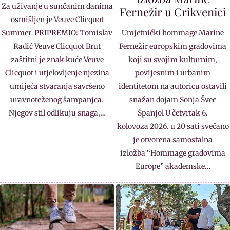
Za uživanje u sunčanim danima
Fernežir u Crikvenici
osmišljen je Veuve Clicquot
Summer PRIPREMIO: Tomislav
Umjetnički hommage Marine
Radić Veuve Clicquot Brut
Fernežir europskim gradovima
zaštitni je znak kuće Veuve
koji su svojim kulturnim,
Clicquot i utjelovljenje njezina
povijesnim i urbanim
umijeća stvaranja savršeno
identitetom na autoricu ostavili
uravnoteženog šampanjca.
snažan dojam Sonja Švec
Njegov stil odlikuju snaga,…
Španjol U četvrtak 6.
kolovoza 2026. u 20 sati svečano
je otvorena samostalna
izložba “Hommage gradovima
Europe” akademske…