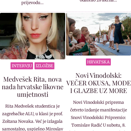
prijevodu…
HRVATSKA
INTERVJU
IZLOŽBE
Novi Vinodolski:
Medvešek Rita, nova
VEČER OKUSA, MODE
nada hrvatske likovne
I GLAZBE UZ MORE
umjetnosti
Novi Vinodolski priprema
Rita Medvešek studentica je
četvrto izdanje manifestacije
zagrebačke ALU, u klasi je prof.
Snovi Vinodolski Pripremio:
Zoltana Novaka. Već je izlagala
Tomislav Radić U subotu, 8.
samostalno, uspješno Miroslav