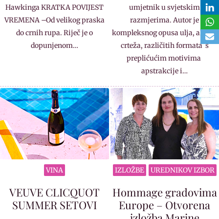
Hawkinga KRATKA POVIJEST
umjetnik u svjetskim
VREMENA –Od velikog praska
razmjerima. Autor je
do crnih rupa. Riječ je o
kompleksnog opusa ulja, akrila,
dopunjenom…
crteža, različitih formata s
preplićućim motivima
apstrakcije i…
VINA
IZLOŽBE
UREDNIKOV IZBOR
VEUVE CLICQUOT
Hommage gradovima
SUMMER SETOVI
Europe – Otvorena
izložba Marine