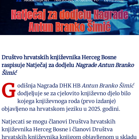
Natječaj za dodjelu Nagrade
Antun Branko Šimić
Društvo hrvatskih književnika Herceg Bosne
raspisuje
Natječaj
za dodjelu
Nagrade
Antun Branko
Šimić
G
odišnja Nagrada DHK HB
Antun Branko Šimić
dodjeljuje se za cjelovito književno djelo bilo
kojega književnoga roda (prvo izdanje)
objavljeno na hrvatskom jeziku u 2025. godini.
Natjecati se mogu članovi Društva hrvatskih
književnika Herceg Bosne i članovi Društva
hrvatskih književnika knjigom objavljenom u skladu