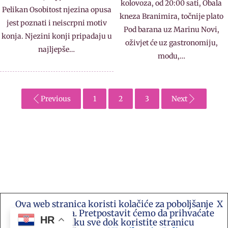
kolovoza, od 20:00 sati, Obala
Pelikan Osobitost njezina opusa
kneza Branimira, točnije plato
jest poznati i neiscrpni motiv
Pod barana uz Marinu Novi,
konja. Njezini konji pripadaju u
oživjet će uz gastronomiju,
najljepše…
modu,…
Previous
1
2
3
Next
Ova web stranica koristi kolačiće za poboljšanje
X
Kontakt e-mail: akademija.art@gmail.com •
vašeg iskustva. Pretpostavit ćemo da prihvaćate
Akademija Art Zagreb • Hrvatska stranica za
HR
ovu politiku sve dok koristite stranicu
umjetnost i sve druge vijesti te platforma suradnje