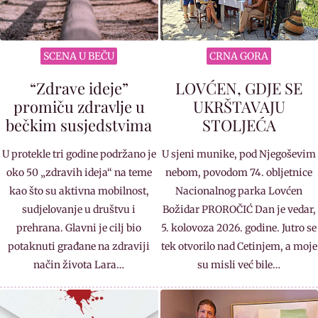
SCENA U BEČU
CRNA GORA
“Zdrave ideje”
LOVĆEN, GDJE SE
promiču zdravlje u
UKRŠTAVAJU
bečkim susjedstvima
STOLJEĆA
U protekle tri godine podržano je
U sjeni munike, pod Njegoševim
oko 50 „zdravih ideja“ na teme
nebom, povodom 74. obljetnice
kao što su aktivna mobilnost,
Nacionalnog parka Lovćen
sudjelovanje u društvu i
Božidar PROROČIĆ Dan je vedar,
prehrana. Glavni je cilj bio
5. kolovoza 2026. godine. Jutro se
potaknuti građane na zdraviji
tek otvorilo nad Cetinjem, a moje
način života Lara…
su misli već bile…