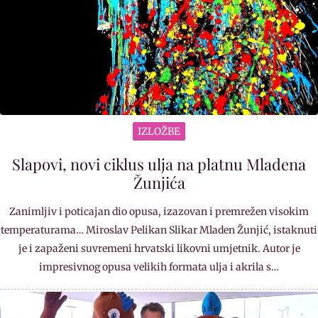
IZLOŽBE
Slapovi, novi ciklus ulja na platnu Mladena
Žunjića
Zanimljiv i poticajan dio opusa, izazovan i premrežen visokim
temperaturama… Miroslav Pelikan Slikar Mladen Žunjić, istaknuti
je i zapaženi suvremeni hrvatski likovni umjetnik. Autor je
impresivnog opusa velikih formata ulja i akrila s…