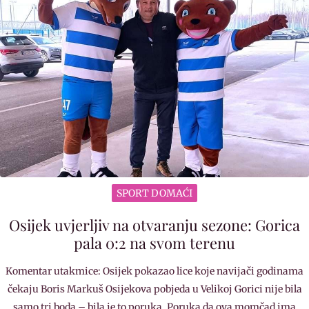
SPORT DOMAĆI
Osijek uvjerljiv na otvaranju sezone: Gorica
pala 0:2 na svom terenu
Komentar utakmice: Osijek pokazao lice koje navijači godinama
čekaju Boris Markuš Osijekova pobjeda u Velikoj Gorici nije bila
samo tri boda – bila je to poruka. Poruka da ova momčad ima