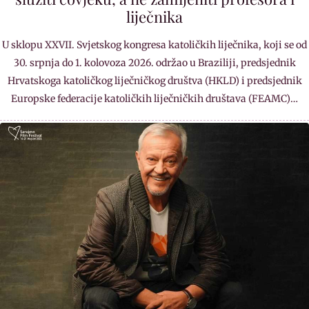
liječnika
U sklopu XXVII. Svjetskog kongresa katoličkih liječnika, koji se od
30. srpnja do 1. kolovoza 2026. održao u Braziliji, predsjednik
Hrvatskoga katoličkog liječničkog društva (HKLD) i predsjednik
Europske federacije katoličkih liječničkih društava (FEAMC)…