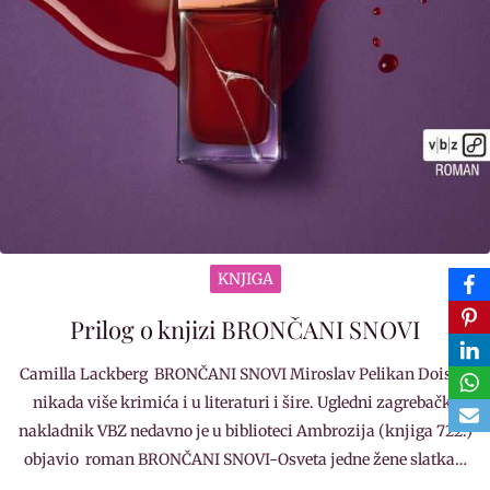
KNJIGA
Prilog o knjizi BRONČANI SNOVI
Camilla Lackberg BRONČANI SNOVI Miroslav Pelikan Doista,
nikada više krimića i u literaturi i šire. Ugledni zagrebački
nakladnik VBZ nedavno je u biblioteci Ambrozija (knjiga 722.)
objavio roman BRONČANI SNOVI-Osveta jedne žene slatka…