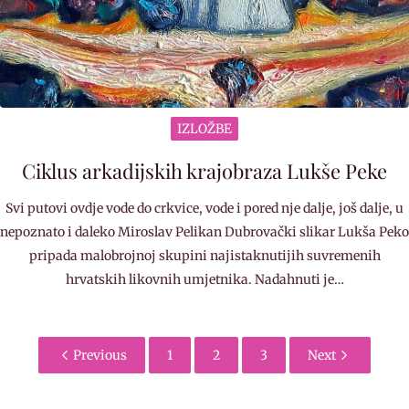
IZLOŽBE
Ciklus arkadijskih krajobraza Lukše Peke
Svi putovi ovdje vode do crkvice, vode i pored nje dalje, još dalje, u
nepoznato i daleko Miroslav Pelikan Dubrovački slikar Lukša Peko
pripada malobrojnoj skupini najistaknutijih suvremenih
hrvatskih likovnih umjetnika. Nadahnuti je…
Previous
1
2
3
Next