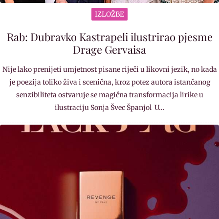
IZLOŽBE
Rab: Dubravko Kastrapeli ilustrirao pjesme
Drage Gervaisa
Nije lako prenijeti umjetnost pisane riječi u likovni jezik, no kada
je poezija toliko živa i scenična, kroz potez autora istančanog
senzibiliteta ostvaruje se magična transformacija lirike u
ilustraciju Sonja Švec Španjol U…