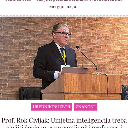
energiju, ideju…
UREDNIKOV IZBOR
ZNANOST
Prof. Rok Čivljak: Umjetna inteligencija treba
služiti čovjeku, a ne zamijeniti profesora i