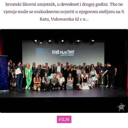
hrvatski likovni umjetnik, u devedeset i drugoj godini. Tko ne
vjeruje može se svakodnevno uvjeriti u njegovom atelijeru na 9.
Katu, Vukovarska 62 c u…
FILM