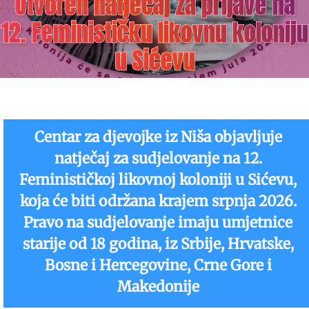
Otvoren natječaj za prijave na
12. Feminističku likovnu koloniju
u Sićevu
Centar za djevojke iz Niša objavljuje
natječaj za sudjelovanje na 12.
Feminističkoj likovnoj koloniji u Sićevu,
koja će biti održana krajem srpnja 2026.
Pravo na sudjelovanje imaju umjetnice
starije od 18 godina, iz Srbije, Hrvatske,
Bosne i Hercegovine, Crne Gore i
Makedonije