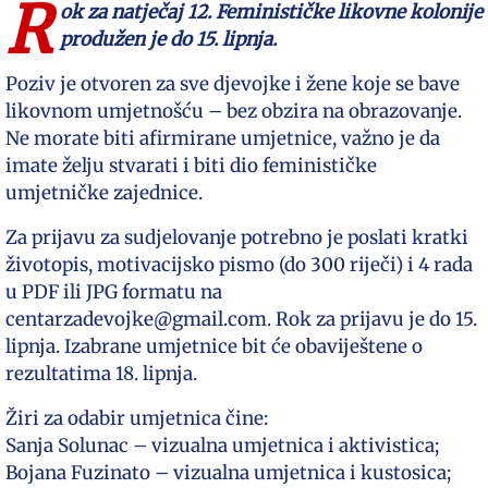
R
ok za natječaj 12. Feminističke likovne kolonije
produžen je do 15. lipnja.
Poziv je otvoren za sve djevojke i žene koje se bave
likovnom umjetnošću – bez obzira na obrazovanje.
Ne morate biti afirmirane umjetnice, važno je da
imate želju stvarati i biti dio feminističke
umjetničke zajednice.
Za prijavu za sudjelovanje potrebno je poslati kratki
životopis, motivacijsko pismo (do 300 riječi) i 4 rada
u PDF ili JPG formatu na
centarzadevojke@gmail.com. Rok za prijavu je do 15.
lipnja. Izabrane umjetnice bit će obaviještene o
rezultatima 18. lipnja.
Žiri za odabir umjetnica čine:
Sanja Solunac – vizualna umjetnica i aktivistica;
Bojana Fuzinato – vizualna umjetnica i kustosica;