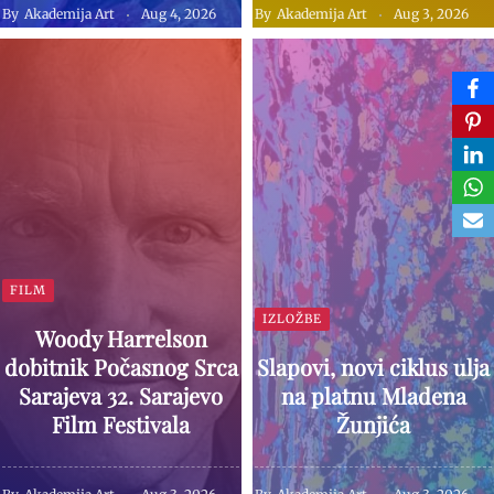
By
Akademija Art
Aug 4, 2026
By
Akademija Art
Aug 3, 2026
FILM
IZLOŽBE
Woody Harrelson
dobitnik Počasnog Srca
Slapovi, novi ciklus ulja
Sarajeva 32. Sarajevo
na platnu Mladena
Film Festivala
Žunjića