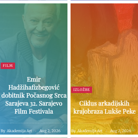
FILM
Emir
Hadžihafizbegović
IZLOŽBE
dobitnik Počasnog Srca
Sarajeva 32. Sarajevo
Ciklus arkadijskih
Film Festivala
krajobraza Lukše Peke
By
Akademija Art
Aug 2, 2026
By
Akademija Art
Aug 2, 2026