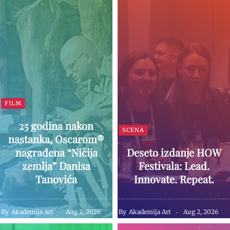
FILM
25 godina nakon
SCENA
nastanka, Oscarom®
nagrađena “Ničija
Deseto izdanje HOW
zemlja” Danisa
Festivala: Lead.
Tanovića
Innovate. Repeat.
By
Akademija Art
Aug 2, 2026
By
Akademija Art
Aug 2, 2026