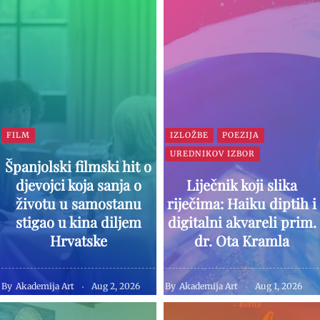
FILM
IZLOŽBE
POEZIJA
UREDNIKOV IZBOR
Španjolski filmski hit o
djevojci koja sanja o
Liječnik koji slika
životu u samostanu
riječima: Haiku diptih i
stigao u kina diljem
digitalni akvareli prim.
Hrvatske
dr. Ota Kramla
By
Akademija Art
Aug 2, 2026
By
Akademija Art
Aug 1, 2026