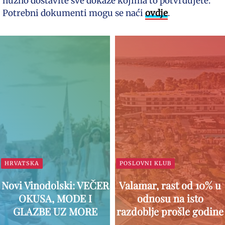
nužno dostavite sve dokaze kojima to potvrđujete.
Potrebni dokumenti mogu se naći
ovdje
.
HRVATSKA
POSLOVNI KLUB
Novi Vinodolski: VEČER
Valamar, rast od 10% u
OKUSA, MODE I
odnosu na isto
GLAZBE UZ MORE
razdoblje prošle godine