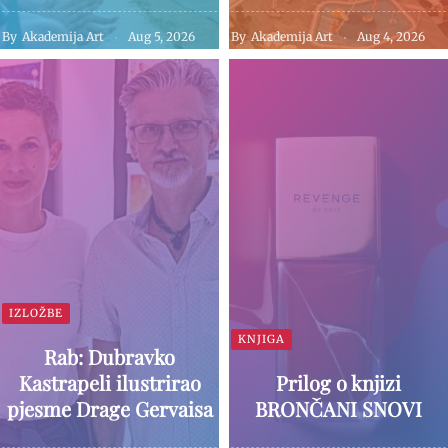
By
Akademija Art
Aug 5, 2026
By
Akademija Art
Aug 4, 2026
IZLOŽBE
KNJIGA
Rab: Dubravko
Kastrapeli ilustrirao
Prilog o knjizi
pjesme Drage Gervaisa
BRONČANI SNOVI