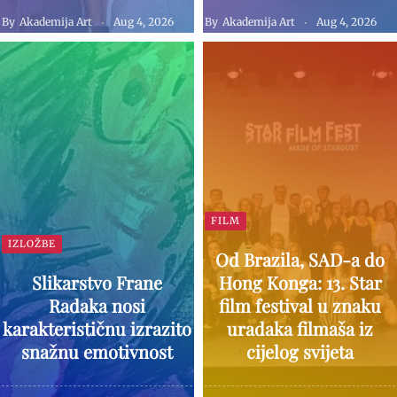
By
Akademija Art
Aug 4, 2026
By
Akademija Art
Aug 4, 2026
FILM
IZLOŽBE
Od Brazila, SAD-a do
Slikarstvo Frane
Hong Konga: 13. Star
Radaka nosi
film festival u znaku
karakterističnu izrazito
uradaka filmaša iz
snažnu emotivnost
cijelog svijeta