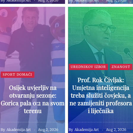
By
Akademija Art
Aug 3, 2026
By
Akademija Art
Aug 3, 2026
UREDNIKOV IZBOR
ZNANOST
SPORT DOMAĆI
Prof. Rok Čivljak:
Osijek uvjerljiv na
Umjetna inteligencija
otvaranju sezone:
treba služiti čovjeku, a
Gorica pala 0:2 na svom
ne zamijeniti profesora
terenu
i liječnika
By
Akademija Art
Aug 2, 2026
By
Akademija Art
Aug 2, 2026