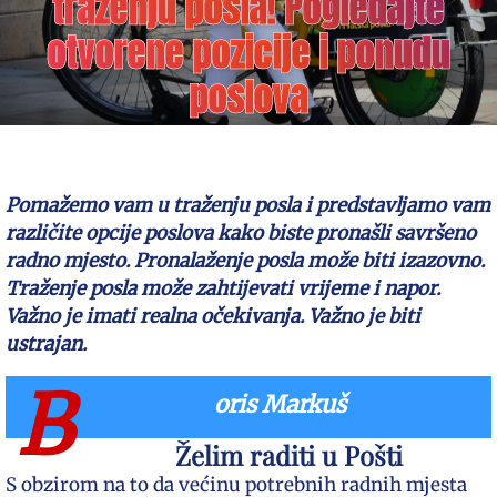
traženju posla! Pogledajte
otvorene pozicije i ponudu
poslova
Pomažemo vam u traženju posla i predstavljamo vam
različite opcije poslova kako biste pronašli savršeno
radno mjesto. Pronalaženje posla može biti izazovno.
Traženje posla može zahtijevati vrijeme i napor.
Važno je imati realna očekivanja. Važno je biti
ustrajan.
B
oris Markuš
Želim raditi u Pošti
S obzirom na to da većinu potrebnih radnih mjesta