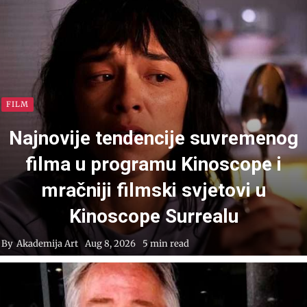
FILM
Najnovije tendencije suvremenog
filma u programu Kinoscope i
mračniji filmski svjetovi u
Kinoscope Surrealu
By
Akademija Art
Aug 8, 2026
5 min read