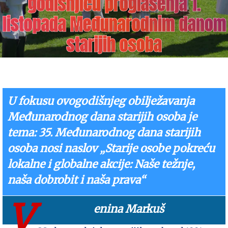
godišnjicu proglašenja 1.
listopada Međunarodnim danom
starijih osoba
U fokusu ovogodišnjeg obilježavanja
Međunarodnog dana starijih osoba je
tema: 35. Međunarodnog dana starijih
osoba nosi naslov „Starije osobe pokreću
lokalne i globalne akcije: Naše težnje,
naša dobrobit i naša prava“
V
enina Markuš