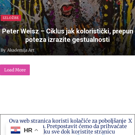
IZLOŽBE
Peter Weisz – Ciklus jak koloristički, prepun
poteza izrazite gestualnosti
By
Akademija Art
Load More
Ova web stranica koristi kolačiće za poboljšanje
X
Kontakt e-mail: akademija.art@gmail.com •
vašeg iskustva. Pretpostavit ćemo da prihvaćate
Akademija Art Zagreb • Hrvatska stranica za
HR
ovu politiku sve dok koristite stranicu
umjetnost i sve druge vijesti te platforma suradnje