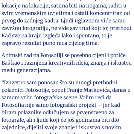
lokacije na lokaciju, satima biti na nogama, raditi u
svim vremenskim uvjetima i ostati koncentriran od
prvog do zadnjeg kadra. Ljudi uglavnom vide samo
završnu fotografiju, ne vide sav trud koji joj prethodi.
Kad sve na kraju izgleda lako i spontano, to je
zapravo rezultat puno rada cijelog tima.”
A timski rad na Fotosofiji se posebno cijeni i potiče.
Baš kao i razmjena kreativnih ideja, znanja i iskustva
među generacijama.
“Izuzetno sam ponosan što su mnogi prethodni
polaznici Fotosofije, poput Franje Matkovića, danas u
samom vrhu fotografske scene. Volim reći da
Fotosofia nije samo fotografski projekt – jer kad
biram polaznike odlučujem se prvenstveno za
fotografe, ali i ljude koji će još godinama biti dio
zajednice, dijeliti svoje znanje i iskustvo s novim