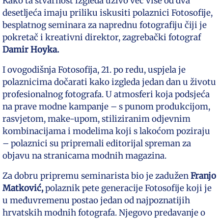
Kako ta stvarnost izgleda uživo već više od dva
desetljeća imaju priliku iskusiti polaznici Fotosofije,
besplatnog seminara za naprednu fotografiju čiji je
pokretač i kreativni direktor, zagrebački fotograf
Damir Hoyka.
I ovogodišnja Fotosofija, 21. po redu, uspjela je
polaznicima dočarati kako izgleda jedan dan u životu
profesionalnog fotografa. U atmosferi koja podsjeća
na prave modne kampanje – s punom produkcijom,
rasvjetom, make-upom, stiliziranim odjevnim
kombinacijama i modelima koji s lakoćom poziraju
– polaznici su pripremali editorijal spreman za
objavu na stranicama modnih magazina.
Za dobru pripremu seminarista bio je zadužen
Franjo
Matković,
polaznik pete generacije Fotosofije koji je
u međuvremenu postao jedan
od najpoznatijih
hrvatskih modnih fotografa. Njegovo predavanje o