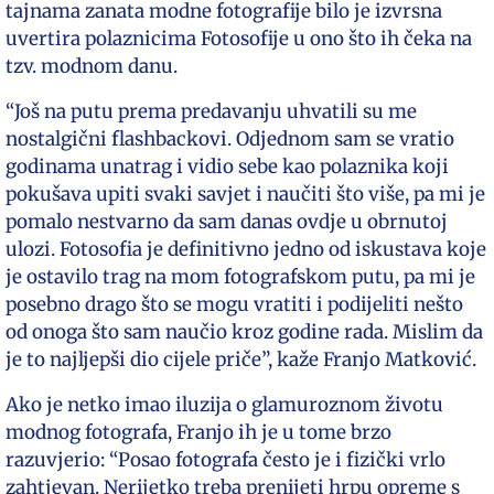
tajnama zanata modne fotografije bilo je izvrsna
uvertira polaznicima Fotosofije u ono što ih čeka na
tzv. modnom danu.
“Još na putu prema predavanju uhvatili su me
nostalgični flashbackovi. Odjednom sam se vratio
godinama unatrag i vidio sebe kao polaznika koji
pokušava upiti svaki savjet i naučiti što više, pa mi je
pomalo nestvarno da sam danas ovdje u obrnutoj
ulozi. Fotosofia je definitivno jedno od iskustava koje
je ostavilo trag na mom fotografskom putu, pa mi je
posebno drago što se mogu vratiti i podijeliti nešto
od onoga što sam naučio kroz godine rada. Mislim da
je to najljepši dio cijele priče”, kaže Franjo Matković.
Ako je netko imao iluzija o glamuroznom životu
modnog fotografa, Franjo ih je u tome brzo
razuvjerio: “Posao fotografa često je i fizički vrlo
zahtjevan. Nerijetko treba prenijeti hrpu opreme s