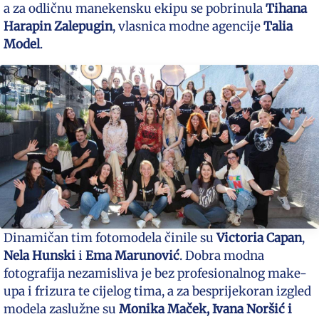
a za odličnu manekensku ekipu se pobrinula
Tihana
Harapin Zalepugin
, vlasnica modne agencije
Talia
Model
.
Dinamičan tim fotomodela činile su
Victoria Capan
,
Nela Hunski
i
Ema Marunović
. Dobra modna
fotografija nezamisliva je bez profesionalnog make-
upa i frizura te cijelog tima, a za besprijekoran izgled
modela zaslužne su
Monika Maček,
Ivana Noršić i