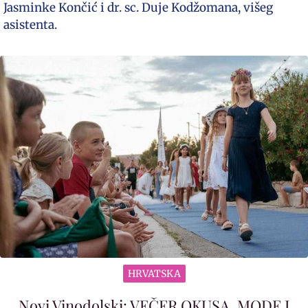
Jasminke Končić i dr. sc. Duje Kodžomana, višeg
asistenta.
HRVATSKA
Novi Vinodolski: VEČER OKUSA, MODE I