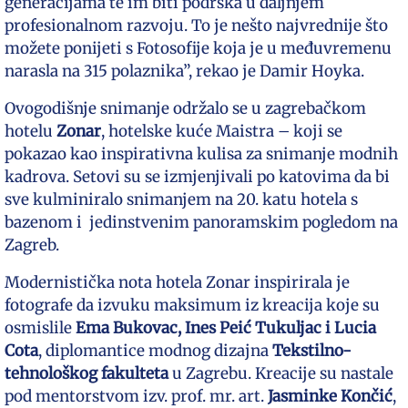
generacijama te im biti podrška u daljnjem
profesionalnom razvoju. To je nešto najvrednije što
možete ponijeti s Fotosofije koja je u međuvremenu
narasla na 315 polaznika”, rekao je Damir Hoyka.
Ovogodišnje snimanje održalo se u zagrebačkom
hotelu
Zonar
, hotelske kuće Maistra – koji se
pokazao kao inspirativna kulisa za snimanje modnih
kadrova. Setovi su se izmjenjivali po katovima da bi
sve kulminiralo snimanjem na 20. katu hotela s
bazenom i jedinstvenim panoramskim pogledom na
Zagreb.
Modernistička nota hotela Zonar inspirirala je
fotografe da izvuku maksimum iz kreacija koje su
osmislile
Ema Bukovac, Ines Peić Tukuljac i Lucia
Cota
, diplomantice modnog dizajna
Tekstilno-
tehnološkog fakulteta
u Zagrebu. Kreacije su nastale
pod mentorstvom izv. prof. mr. art.
Jasminke Končić
,