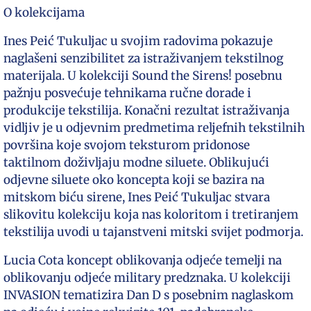
O kolekcijama
Ines Peić Tukuljac u svojim radovima pokazuje
naglašeni senzibilitet za istraživanjem tekstilnog
materijala. U kolekciji Sound the Sirens! posebnu
pažnju posvećuje tehnikama ručne dorade i
produkcije tekstilija. Konačni rezultat istraživanja
vidljiv je u odjevnim predmetima reljefnih tekstilnih
površina koje svojom teksturom pridonose
taktilnom doživljaju modne siluete. Oblikujući
odjevne siluete oko koncepta koji se bazira na
mitskom biću sirene, Ines Peić Tukuljac stvara
slikovitu kolekciju koja nas koloritom i tretiranjem
tekstilija uvodi u tajanstveni mitski svijet podmorja.
Lucia Cota koncept oblikovanja odjeće temelji na
oblikovanju odjeće military predznaka. U kolekciji
INVASION tematizira Dan D s posebnim naglaskom