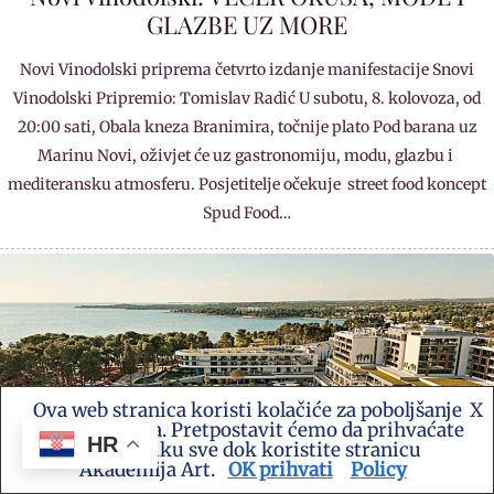
GLAZBE UZ MORE
Novi Vinodolski priprema četvrto izdanje manifestacije Snovi
Vinodolski Pripremio: Tomislav Radić U subotu, 8. kolovoza, od
20:00 sati, Obala kneza Branimira, točnije plato Pod barana uz
Marinu Novi, oživjet će uz gastronomiju, modu, glazbu i
mediteransku atmosferu. Posjetitelje očekuje street food koncept
Spud Food…
Ova web stranica koristi kolačiće za poboljšanje
X
vašeg iskustva. Pretpostavit ćemo da prihvaćate
HR
ovu politiku sve dok koristite stranicu
Akademija Art.
OK prihvati
Policy