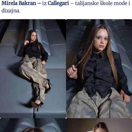
Mirela Bakran –
iz
Callegari
– talijanske škole mode i
dizajna.