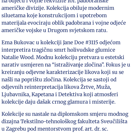
na odjeću i vojne rekvizite 101. padobranske
američke divizije. Kolekcija obiluje modernim
siluetama koje konstrukcijom i upotrebom
materijala evociraju oblik padobrana i vojne odjeće
američke vojske u Drugom svjetskom ratu.
Ema Bukovac u kolekciji Jane Doe #3115 odjećom
interpretira tragičnu smrt holivudske glumice
Natalie Wood. Modnu kolekciju pretvara u estetski
narativ usmjeren na “istraživanje zločina”. Fokus je u
kreiranju odjevne karakterizacije likova koji su se
našli na poprištu zločina. Kolekcija se sastoji od
odjevnih reinterpretacija likova Žrtve, Muža,
Ljubavnika, Kapetana i Detektiva koji atmosferi
kolekcije daju dašak crnog glamura i misterije.
Kolekcije su nastale na diplomskom smjeru modnog
dizajna Tekstilno-tehnološkog fakulteta Sveučilišta
u Zagrebu pod mentorstvom prof. art. dr. sc.