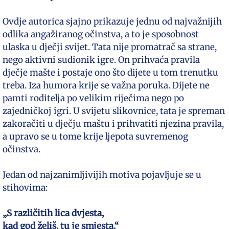
Ovdje autorica sjajno prikazuje jednu od najvažnijih
odlika angažiranog očinstva, a to je sposobnost
ulaska u dječji svijet. Tata nije promatrač sa strane,
nego aktivni sudionik igre. On prihvaća pravila
dječje mašte i postaje ono što dijete u tom trenutku
treba. Iza humora krije se važna poruka. Dijete ne
pamti roditelja po velikim riječima nego po
zajedničkoj igri. U svijetu slikovnice, tata je spreman
zakoračiti u dječju maštu i prihvatiti njezina pravila,
a upravo se u tome krije ljepota suvremenog
očinstva.
Jedan od najzanimljivijih motiva pojavljuje se u
stihovima:
„S različitih lica dvjesta,
kad god želiš, tu je smjesta.“