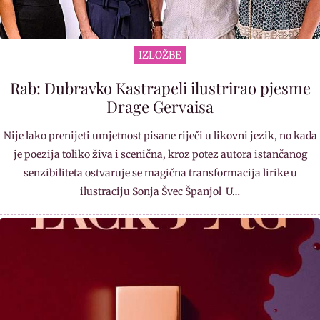
IZLOŽBE
Rab: Dubravko Kastrapeli ilustrirao pjesme
Drage Gervaisa
Nije lako prenijeti umjetnost pisane riječi u likovni jezik, no kada
je poezija toliko živa i scenična, kroz potez autora istančanog
senzibiliteta ostvaruje se magična transformacija lirike u
ilustraciju Sonja Švec Španjol U…