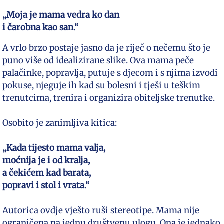
„Moja je mama vedra ko dan
i čarobna kao san.“
A vrlo brzo postaje jasno da je riječ o nečemu što je
puno više od idealizirane slike. Ova mama peče
palačinke, popravlja, putuje s djecom i s njima izvodi
pokuse, njeguje ih kad su bolesni i tješi u teškim
trenutcima, trenira i organizira obiteljske trenutke.
Osobito je zanimljiva kitica:
„Kada tijesto mama valja,
moćnija je i od kralja,
a čekićem kad barata,
popravi i stol i vrata.“
Autorica ovdje vješto ruši stereotipe. Mama nije
ograničena na jednu društvenu ulogu. Ona je jednako