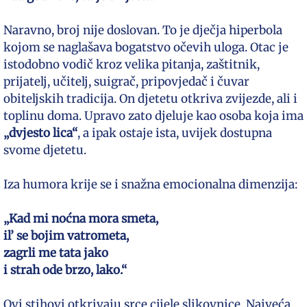
Naravno, broj nije doslovan. To je dječja hiperbola
kojom se naglašava bogatstvo očevih uloga. Otac je
istodobno vodič kroz velika pitanja, zaštitnik,
prijatelj, učitelj, suigrač, pripovjedač i čuvar
obiteljskih tradicija. On djetetu otkriva zvijezde, ali i
toplinu doma. Upravo zato djeluje kao osoba koja ima
„dvjesto lica“
, a ipak ostaje ista, uvijek dostupna
svome djetetu.
Iza humora krije se i snažna emocionalna dimenzija:
„Kad mi noćna mora smeta,
il’ se bojim vatrometa,
zagrli me tata jako
i strah ode brzo, lako.“
Ovi stihovi otkrivaju srce cijele slikovnice. Najveća