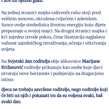
i lice mi nježno gladi.“
Na jednoj stranici majka raširenih ruku stoji pred
velikim suncem, okružena cvijećem i zelenilom.
Sunce ovdje simbolizira životnu energiju koju dijete
prepoznaje u svojoj majci. Na drugoj stranici majka i
kći zajedno izvode pokus, čime ilustracija naglašava
važnost zajedničkog istraživanja, učenja i otkrivanja
svijeta.
Na
Svjetski dan roditelja
obje slikovnice
Marijane
Križanović
roditelje prikazuju kao osobe koje djeci
otvaraju nove horizonte i podsjećaju na dragocjenu
istinu:
djeca ne trebaju savršene roditelje, nego roditelje koji
će biti uz njih i pokazati im da su voljena svaki, baš
svaki dan.