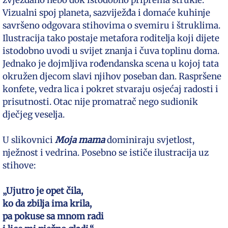
zvjezdano nebo dok istodobno priprema štrukle.
Vizualni spoj planeta, sazviježđa i domaće kuhinje
savršeno odgovara stihovima o svemiru i štruklima.
Ilustracija tako postaje metafora roditelja koji dijete
istodobno uvodi u svijet znanja i čuva toplinu doma.
Jednako je dojmljiva rođendanska scena u kojoj tata
okružen djecom slavi njihov poseban dan. Raspršene
konfete, vedra lica i pokret stvaraju osjećaj radosti i
prisutnosti. Otac nije promatrač nego sudionik
dječjeg veselja.
U slikovnici
Moja mama
dominiraju svjetlost,
nježnost i vedrina. Posebno se ističe ilustracija uz
stihove:
„Ujutro je opet čila,
ko da zbilja ima krila,
pa pokuse sa mnom radi