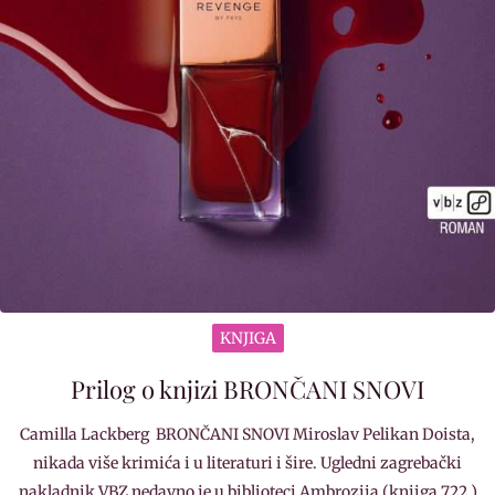
KNJIGA
Prilog o knjizi BRONČANI SNOVI
Camilla Lackberg BRONČANI SNOVI Miroslav Pelikan Doista,
nikada više krimića i u literaturi i šire. Ugledni zagrebački
nakladnik VBZ nedavno je u biblioteci Ambrozija (knjiga 722.)