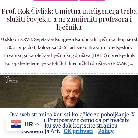
Prof. Rok Čivljak: Umjetna inteligencija treba
služiti čovjeku, a ne zamijeniti profesora i
liječnika
U sklopu XXVII. Svjetskog kongresa katoličkih liječnika, koji se od
30. srpnja do 1. kolovoza 2026. održao u Braziliji, predsjednik
Hrvatskoga katoličkog liječničkog društva (HKLD) i predsjednik
Europske federacije katoličkih liječničkih društava (FEAMC)…
Ova web stranica koristi kolačiće za poboljšanje
X
vašeg iskustva. Pretpostavit ćemo da prihvaćate
HR
ovu politiku sve dok koristite stranicu
Akademija Art.
OK prihvati
Policy