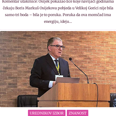
Komentar utakmice: Osijek pokazao lice koje navijači godinama
čekaju Boris Markuš Osijekova pobjeda u Velikoj Gorici nije bila
samo tri boda – bila je to poruka. Poruka da ova momčad ima
energiju, ideju…
UREDNIKOV IZBOR
ZNANOST