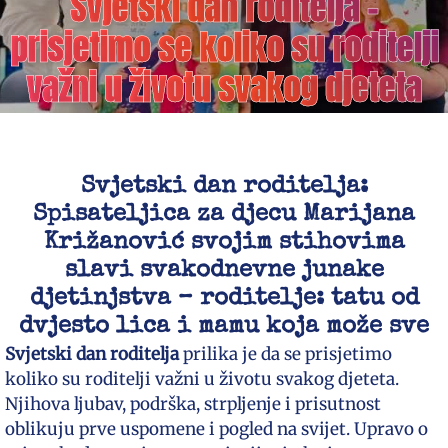
Svjetski dan roditelja –
prisjetimo se koliko su roditelji
važni u životu svakog djeteta
Svjetski dan roditelja:
Spisateljica za djecu Marijana
Križanović svojim stihovima
slavi svakodnevne junake
djetinjstva – roditelje: tatu od
dvjesto lica i mamu koja može sve
Svjetski dan roditelja
prilika je da se prisjetimo
koliko su roditelji važni u životu svakog djeteta.
Njihova ljubav, podrška, strpljenje i prisutnost
oblikuju prve uspomene i pogled na svijet. Upravo o