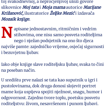
toj svakodnevnoj, a neprocjenjivoj ulozi govore
slikovnice
Moj tata
i
Moja mama
autorice
Marijane
Križanović,
ilustratorice
Željke Mezić
i izdavača
Mozaik knjige.
N
apisane jednostavnim, ritmičnim i vedrim
stihovima, one nisu samo posveta roditeljima
nego i nježan podsjetnik na ono što djeca
najviše pamte: zajedničko vrijeme, osjećaj sigurnosti
i bezuvjetnu ljubav.
Iako obje knjige slave roditeljsku ljubav, svaka to čini
na poseban način.
U središtu prve nalazi se tata kao suputnik u igri i
pustolovinama, dok druga donosi slojevit portret
mame koja uspijeva spojiti nježnost, snagu, humor i
odgovornost. Zajedno tvore toplu, poetsku posvetu
roditeljstvu: živom, nesavršenom i punom ljubavi.