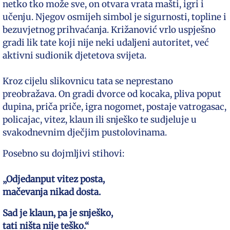
netko tko može sve, on otvara vrata mašti, igri i
učenju. Njegov osmijeh simbol je sigurnosti, topline i
bezuvjetnog prihvaćanja. Križanović vrlo uspješno
gradi lik tate koji nije neki udaljeni autoritet, već
aktivni sudionik djetetova svijeta.
Kroz cijelu slikovnicu tata se neprestano
preobražava. On gradi dvorce od kocaka, pliva poput
dupina, priča priče, igra nogomet, postaje vatrogasac,
policajac, vitez, klaun ili snješko te sudjeluje u
svakodnevnim dječjim pustolovinama.
Posebno su dojmljivi stihovi:
„Odjedanput vitez posta,
mačevanja nikad dosta.
Sad je klaun, pa je snješko,
tati ništa nije teško.“