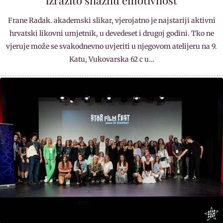
izrazito snažnu emotivnost
Frane Radak. akademski slikar, vjerojatno je najstariji aktivni
hrvatski likovni umjetnik, u devedeset i drugoj godini. Tko ne
vjeruje može se svakodnevno uvjeriti u njegovom atelijeru na 9.
Katu, Vukovarska 62 c u…