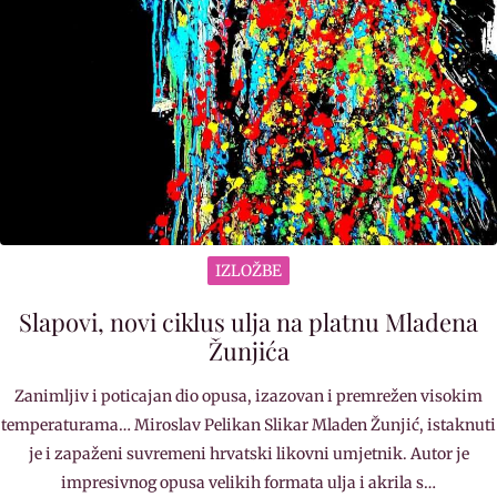
IZLOŽBE
Slapovi, novi ciklus ulja na platnu Mladena
Žunjića
Zanimljiv i poticajan dio opusa, izazovan i premrežen visokim
temperaturama… Miroslav Pelikan Slikar Mladen Žunjić, istaknuti
je i zapaženi suvremeni hrvatski likovni umjetnik. Autor je
impresivnog opusa velikih formata ulja i akrila s…