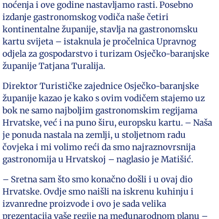
noćenja i ove godine nastavljamo rasti. Posebno
izdanje gastronomskog vodiča naše četiri
kontinentalne županije, stavlja na gastronomsku
kartu svijeta – istaknula je pročelnica Upravnog
odjela za gospodarstvo i turizam Osječko-baranjske
županije Tatjana Turalija.
Direktor Turističke zajednice Osječko-baranjske
županije kazao je kako s ovim vodičem stajemo uz
bok ne samo najboljim gastronomskim regijama
Hrvatske, već i na puno širu, europsku kartu. – Naša
je ponuda nastala na zemlji, u stoljetnom radu
čovjeka i mi volimo reći da smo najraznovrsnija
gastronomija u Hrvatskoj – naglasio je Matišić.
– Sretna sam što smo konačno došli i u ovaj dio
Hrvatske. Ovdje smo naišli na iskrenu kuhinju i
izvanredne proizvode i ovo je sada velika
prezentacija vaše regije na međunarodnom planu –