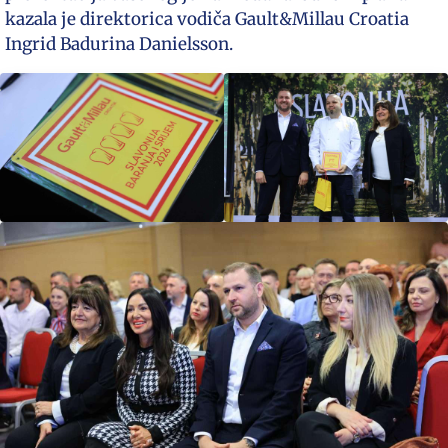
kazala je direktorica vodiča Gault&Millau Croatia
Ingrid Badurina Danielsson.