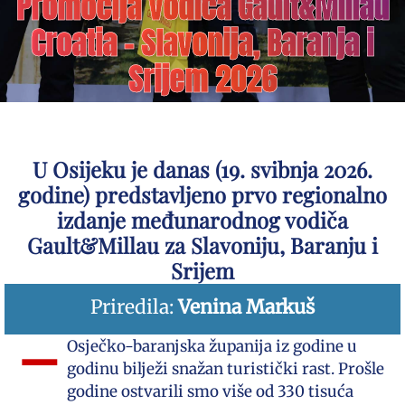
Promocija vodiča Gault&Millau
Croatia – Slavonija, Baranja i
Srijem 2026
U Osijeku je danas (19. svibnja 2026.
godine) predstavljeno prvo regionalno
izdanje međunarodnog vodiča
Gault&Millau za Slavoniju, Baranju i
Srijem
Priredila:
Venina Markuš
–
Osječko-baranjska županija iz godine u
godinu bilježi snažan turistički rast. Prošle
godine ostvarili smo više od 330 tisuća