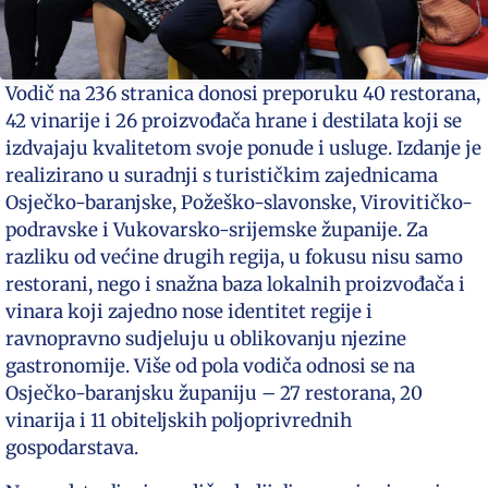
Vodič na 236 stranica donosi preporuku 40 restorana,
42 vinarije i 26 proizvođača hrane i destilata koji se
izdvajaju kvalitetom svoje ponude i usluge. Izdanje je
realizirano u suradnji s turističkim zajednicama
Osječko-baranjske, Požeško-slavonske, Virovitičko-
podravske i Vukovarsko-srijemske županije. Za
razliku od većine drugih regija, u fokusu nisu samo
restorani, nego i snažna baza lokalnih proizvođača i
vinara koji zajedno nose identitet regije i
ravnopravno sudjeluju u oblikovanju njezine
gastronomije. Više od pola vodiča odnosi se na
Osječko-baranjsku županiju – 27 restorana, 20
vinarija i 11 obiteljskih poljoprivrednih
gospodarstava.