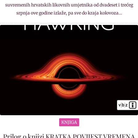
suvremenih hrvatskih likovnih umjetnika od dvadeset i trećeg
srpnja ove godine izlaže, pa sve do kraja kolovoza…
KNJIGA
Prilog o knjizi KRATKA POVIJEST VREMENA