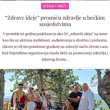
SCENA U BEČU
“Zdrave ideje” promiču zdravlje u bečkim
susjedstvima
U protekle tri godine podržano je oko 50 „zdravih ideja“ na teme
kao što su aktivna mobilnost, sudjelovanje u društvu i prehrana.
Glavni je cilj bio potaknuti građane na zdraviji način života Lara
Kuš Neprofitna organizacija Grada Beča za promicanje zdravlja i
zdravog života…