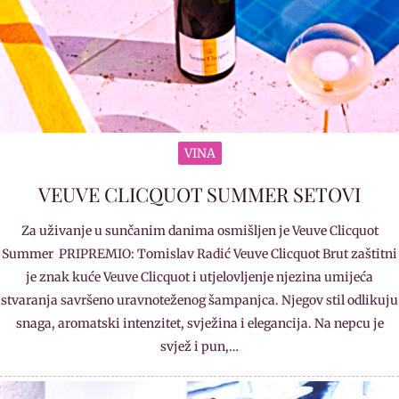
VINA
VEUVE CLICQUOT SUMMER SETOVI
Za uživanje u sunčanim danima osmišljen je Veuve Clicquot
Summer PRIPREMIO: Tomislav Radić Veuve Clicquot Brut zaštitni
je znak kuće Veuve Clicquot i utjelovljenje njezina umijeća
stvaranja savršeno uravnoteženog šampanjca. Njegov stil odlikuju
snaga, aromatski intenzitet, svježina i elegancija. Na nepcu je
svjež i pun,…