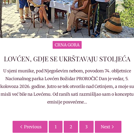
CRNA GORA
LOVĆEN, GDJE SE UKRŠTAVAJU STOLJEĆA
U sjeni munike, pod Njegoševim nebom, povodom 74. obljetnice
Nacionalnog parka Lovćen Božidar PROROČIĆ Dan je vedar, 5.
kolovoza 2026. godine. Jutro se tek otvorilo nad Cetinjem, a moje su
misli već bile na Lovćenu. Od ranih sati razmišljao sam o konceptu
emisije posvećene…
Previous
1
2
3
Next