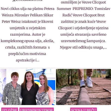
osmišljen je Veuve Clicquot
Novi ciklus ulja na platnu Petera
Summer PRIPREMIO: Tomislav
Weisza Miroslav Pelikan Slikar
Radić Veuve Clicquot Brut
Peter Weisz istaknuti je likovni
zaštitni je znak kuće Veuve
umjetnik u svjetskim
Clicquot i utjelovljenje njezina
razmjerima. Autor je
umijeća stvaranja savršeno
kompleksnog opusa ulja, akrila,
uravnoteženog šampanjca.
crteža, različitih formata s
Njegov stil odlikuju snaga,…
preplićućim motivima
apstrakcije i…
IZLOŽBE
UREDNIKOV IZBOR
SCENA U BEČU