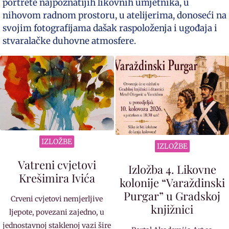
portrete najpoznatijih likovnih umjetnika, u
nihovom radnom prostoru, u atelijerima, donoseći na
svojim fotografijama dašak raspoloženja i ugođaja i
stvaralačke duhovne atmosfere.
IZLOŽBE
IZLOŽBE
Vatreni cvjetovi
Izložba 4. Likovne
Krešimira Ivića
kolonije “Varaždinski
Purgar” u Gradskoj
Crveni cvjetovi nemjerljive
knjižnici
ljepote, povezani zajedno, u
jednostavnoj staklenoj vazi šire