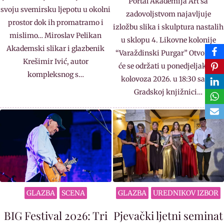
Portal Akademija Art sa
svoju svemirsku ljepotu u okolni
zadovoljstvom najavljuje
prostor dok ih promatramo i
izložbu slika i skulptura nastalih
mislimo… Miroslav Pelikan
u sklopu 4. Likovne kolonije
Akademski slikar i glazbenik
“Varaždinski Purgar” Otvorenje
Krešimir Ivić, autor
će se održati u ponedjeljak, 10.
kompleksnog s…
kolovoza 2026. u 18:30 sati u
Gradskoj knjižnici…
GLAZBA
SCENA
GLAZBA
UREDNIKOV IZBOR
BIG Festival 2026: Tri
Pjevački ljetni seminat