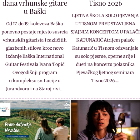
dana vrhunske gitare
Tisno 2026
u Baški
LJETNA ŠKOLA SOLO PJEVANJA
Od 17. do 19. kolovoza Baška
U TISNOM PREDSTAVLJENA
ponovno postaje mjesto susreta
SJAJNIM KONCERTOM U PALAČI
vrhunskih gitarista i različitih
KATUNARIĆ Atrijem palače
glazbenih stilova kroz novo
Katunarić u Tisnom odzvanjale
izdanje Baška International
su solo pjesme, operne arije i
Guitar Festivala Ivana Topić
dueti na koncertu polaznika
Ovogodišnji program
Pjevačkog ljetnog seminara
u kompleksu sv. Lucije u
Tisno 2026.…
Jurandvoru i na Staroj rivi…