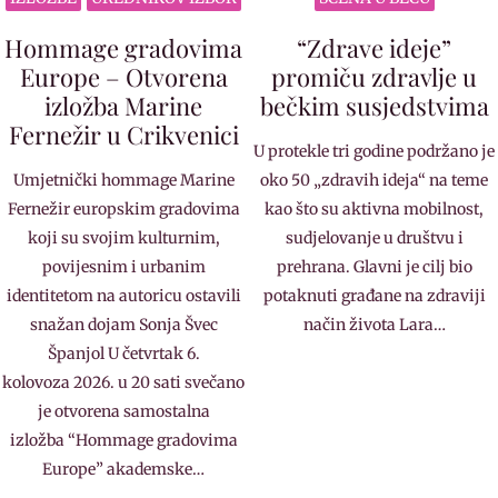
Hommage gradovima
“Zdrave ideje”
Europe – Otvorena
promiču zdravlje u
izložba Marine
bečkim susjedstvima
Fernežir u Crikvenici
U protekle tri godine podržano je
Umjetnički hommage Marine
oko 50 „zdravih ideja“ na teme
Fernežir europskim gradovima
kao što su aktivna mobilnost,
koji su svojim kulturnim,
sudjelovanje u društvu i
povijesnim i urbanim
prehrana. Glavni je cilj bio
identitetom na autoricu ostavili
potaknuti građane na zdraviji
snažan dojam Sonja Švec
način života Lara…
Španjol U četvrtak 6.
kolovoza 2026. u 20 sati svečano
je otvorena samostalna
izložba “Hommage gradovima
Europe” akademske…