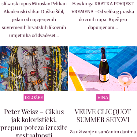
slikarski opus Miroslav Pelikan
Hawkinga KRATKA POVIJEST
Akademski slikar Duško Šibl,
VREMENA –Od velikog praska
jedan od najcjenjenih
do crnih rupa. Riječ je o
suvremenih hrvatskih likovnih
dopunjenom…
umjetnika od dvadeset…
IZLOŽBE
VINA
Peter Weisz – Ciklus
VEUVE CLICQUOT
jak koloristički,
SUMMER SETOVI
prepun poteza izrazite
Za uživanje u sunčanim danima
gestualnosti