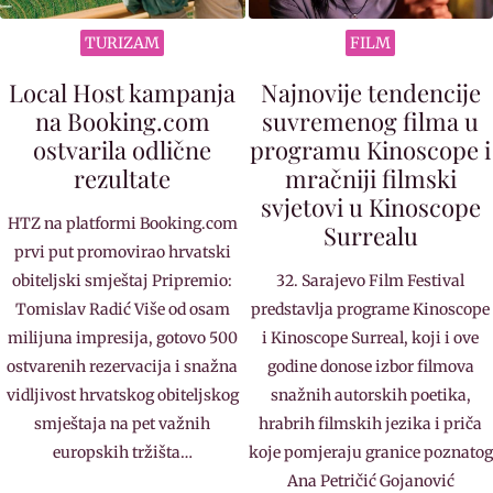
TURIZAM
FILM
Local Host kampanja
Najnovije tendencije
na Booking.com
suvremenog filma u
ostvarila odlične
programu Kinoscope i
rezultate
mračniji filmski
svjetovi u Kinoscope
HTZ na platformi Booking.com
Surrealu
prvi put promovirao hrvatski
obiteljski smještaj Pripremio:
32. Sarajevo Film Festival
Tomislav Radić Više od osam
predstavlja programe Kinoscope
milijuna impresija, gotovo 500
i Kinoscope Surreal, koji i ove
ostvarenih rezervacija i snažna
godine donose izbor filmova
vidljivost hrvatskog obiteljskog
snažnih autorskih poetika,
smještaja na pet važnih
hrabrih filmskih jezika i priča
europskih tržišta…
koje pomjeraju granice poznatog
Ana Petričić Gojanović