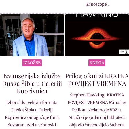
„Kinoscope…
IZLOŽBE
KNJIGA
Izvanserijska izložba
Prilog o knjizi KRATKA
Duška Šibla u Galeriji
POVIJEST VREMENA
Koprivnica
Stephen Hawking KRATKA
Izbor slika velikih formata
POVIJEST VREMENA Miroslav
Duška Šibla u Galeriji
Pelikan Nedavno je VBZ u
Koprivnica omogućuje fini i
Stručno popularnoj biblioteci
dostatan uvid u vrhunski
objavio čuveno djelo Stehena