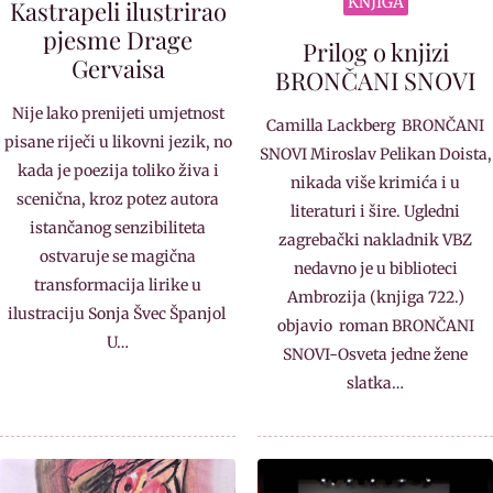
KNJIGA
Kastrapeli ilustrirao
pjesme Drage
Prilog o knjizi
Gervaisa
BRONČANI SNOVI
Nije lako prenijeti umjetnost
Camilla Lackberg BRONČANI
pisane riječi u likovni jezik, no
SNOVI Miroslav Pelikan Doista,
kada je poezija toliko živa i
nikada više krimića i u
scenična, kroz potez autora
literaturi i šire. Ugledni
istančanog senzibiliteta
zagrebački nakladnik VBZ
ostvaruje se magična
nedavno je u biblioteci
transformacija lirike u
Ambrozija (knjiga 722.)
ilustraciju Sonja Švec Španjol
objavio roman BRONČANI
U…
SNOVI-Osveta jedne žene
slatka…