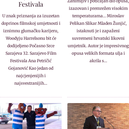
Zanimljiv i poticajan dio opusa,
Festivala
izazovan i premrežen visokim
U znak priznanja za izuzetan
temperaturama… Miroslav
doprinos filmskoj umjetnosti i
Pelikan Slikar Mladen Žunjić,
iznimnu glumačku karijeru,
istaknuti je i zapaženi
Woodyju Harrelsonu bit će
suvremeni hrvatski likovni
dodijeljeno Počasno Srce
umjetnik. Autor je impresivnog
Sarajeva 32. Sarajevo Film
opusa velikih formata ulja i
Festivala Ana Petričić
akrila s…
Gojanović Kao jedan od
najcjenjenijih i
najsvestranijih…