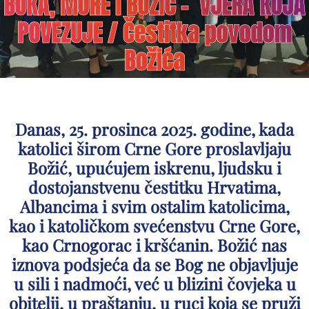
BOKA, MORE I BOŽIĆ – VJERA KOJA
POVEZUJE / Čestitka povodom
Božića
Danas, 25. prosinca 2025. godine, kada
katolici širom Crne Gore proslavljaju
Božić, upućujem iskrenu, ljudsku i
dostojanstvenu čestitku Hrvatima,
Albancima i svim ostalim katolicima,
kao i katoličkom svećenstvu Crne Gore,
kao Crnogorac i kršćanin. Božić nas
iznova podsjeća da se Bog ne objavljuje
u sili i nadmoći, već u blizini čovjeka u
obitelji, u praštanju, u ruci koja se pruži