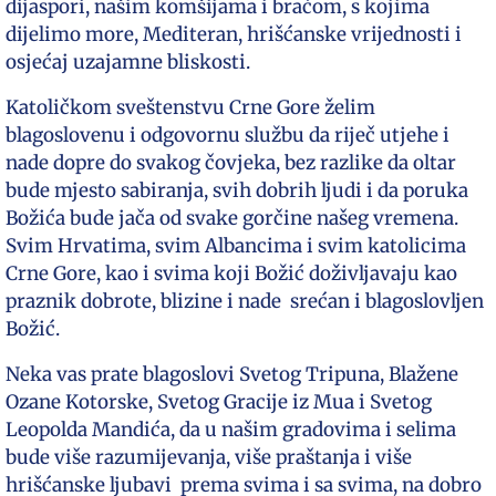
dijaspori, našim komšijama i braćom, s kojima
dijelimo more, Mediteran, hrišćanske vrijednosti i
osjećaj uzajamne bliskosti.
Katoličkom sveštenstvu Crne Gore želim
blagoslovenu i odgovornu službu da riječ utjehe i
nade dopre do svakog čovjeka, bez razlike da oltar
bude mjesto sabiranja, svih dobrih ljudi i da poruka
Božića bude jača od svake gorčine našeg vremena.
Svim Hrvatima, svim Albancima i svim katolicima
Crne Gore, kao i svima koji Božić doživljavaju kao
praznik dobrote, blizine i nade srećan i blagoslovljen
Božić.
Neka vas prate blagoslovi Svetog Tripuna, Blažene
Ozane Kotorske, Svetog Gracije iz Mua i Svetog
Leopolda Mandića, da u našim gradovima i selima
bude više razumijevanja, više praštanja i više
hrišćanske ljubavi prema svima i sa svima, na dobro