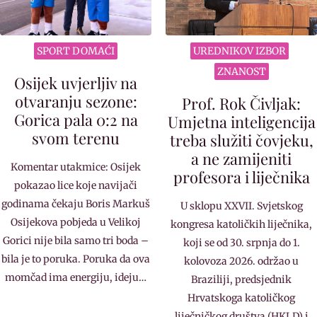
SPORT DOMAĆI
UREDNIKOV IZBOR
ZNANOST
Osijek uvjerljiv na
otvaranju sezone:
Prof. Rok Čivljak:
Gorica pala 0:2 na
Umjetna inteligencija
svom terenu
treba služiti čovjeku,
a ne zamijeniti
Komentar utakmice: Osijek
profesora i liječnika
pokazao lice koje navijači
godinama čekaju Boris Markuš
U sklopu XXVII. Svjetskog
Osijekova pobjeda u Velikoj
kongresa katoličkih liječnika,
Gorici nije bila samo tri boda –
koji se od 30. srpnja do 1.
bila je to poruka. Poruka da ova
kolovoza 2026. održao u
momčad ima energiju, ideju…
Braziliji, predsjednik
Hrvatskoga katoličkog
liječničkog društva (HKLD) i