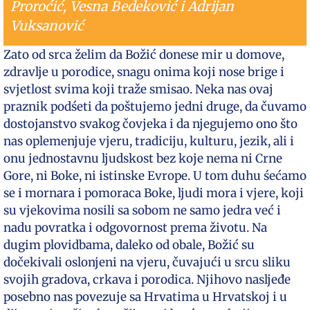
Proroćić, Vesna Bedeković i Adrijan
Vuksanović
Zato od srca želim da Božić donese mir u domove,
zdravlje u porodice, snagu onima koji nose brige i
svjetlost svima koji traže smisao. Neka nas ovaj
praznik podśeti da poštujemo jedni druge, da čuvamo
dostojanstvo svakog čovjeka i da njegujemo ono što
nas oplemenjuje vjeru, tradiciju, kulturu, jezik, ali i
onu jednostavnu ljudskost bez koje nema ni Crne
Gore, ni Boke, ni istinske Evrope. U tom duhu śećamo
se i mornara i pomoraca Boke, ljudi mora i vjere, koji
su vjekovima nosili sa sobom ne samo jedra već i
nadu povratka i odgovornost prema životu. Na
dugim plovidbama, daleko od obale, Božić su
dočekivali oslonjeni na vjeru, čuvajući u srcu sliku
svojih gradova, crkava i porodica. Njihovo nasljeđe
posebno nas povezuje sa Hrvatima u Hrvatskoj i u