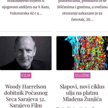
svakodnevno uvjeriti u
pozornicama, predstavit će se
njegovom atelijeru na 9. Katu,
Siščanima i gostima, a svečano
Vukovarska 62 c u…
otvaranje zakazano je za
četvrtak, 20.…
FILM
IZLOŽBE
Woody Harrelson
Slapovi, novi ciklus
dobitnik Počasnog
ulja na platnu
Srca Sarajeva 32.
Mladena Žunjića
Sarajevo Film