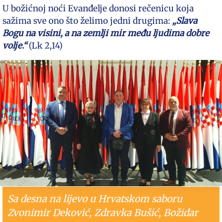
U božićnoj noći Evanđelje donosi rečenicu koja
sažima sve ono što želimo jedni drugima:
„Slava
Bogu na visini, a na zemlji mir među ljudima dobre
volje.“
(Lk 2,14)
Sa desna na lijevo u Hrvatskom saboru
Zvonimir Deković, Zdravka Bušić, Božidar