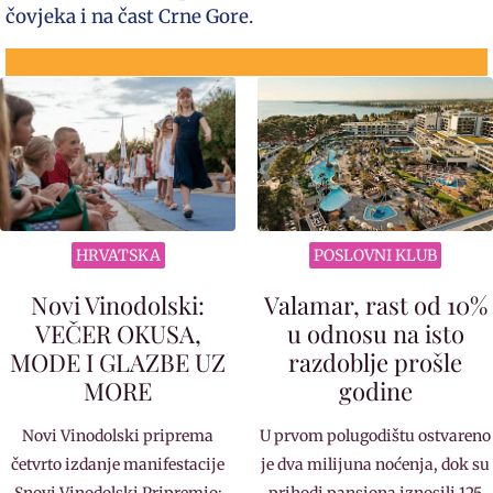
čovjeka i na čast Crne Gore.
HRVATSKA
POSLOVNI KLUB
Novi Vinodolski:
Valamar, rast od 10%
VEČER OKUSA,
u odnosu na isto
MODE I GLAZBE UZ
razdoblje prošle
MORE
godine
Novi Vinodolski priprema
U prvom polugodištu ostvareno
četvrto izdanje manifestacije
je dva milijuna noćenja, dok su
Snovi Vinodolski Pripremio:
prihodi pansiona iznosili 125