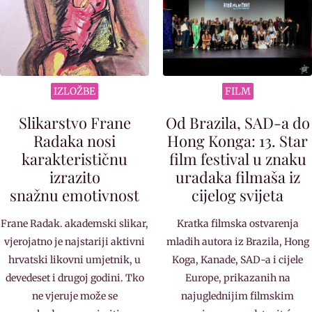
IZLOŽBE
FILM
Slikarstvo Frane
Od Brazila, SAD-a do
Radaka nosi
Hong Konga: 13. Star
karakterističnu
film festival u znaku
izrazito
uradaka filmaša iz
snažnu emotivnost
cijelog svijeta
Frane Radak. akademski slikar,
Kratka filmska ostvarenja
vjerojatno je najstariji aktivni
mladih autora iz Brazila, Hong
hrvatski likovni umjetnik, u
Koga, Kanade, SAD-a i cijele
devedeset i drugoj godini. Tko
Europe, prikazanih na
ne vjeruje može se
najuglednijim filmskim