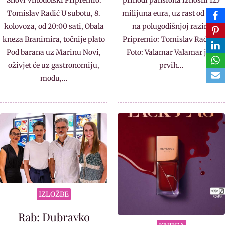
Tomislav Radić U subotu, 8.
milijuna eura, uz rast od 10%
kolovoza, od 20:00 sati, Obala
na polugodišnjoj razini
kneza Branimira, točnije plato
Pripremio: Tomislav Radić –
Pod barana uz Marinu Novi,
Foto: Valamar Valamar je u
oživjet će uz gastronomiju,
prvih…
modu,…
IZLOŽBE
Rab: Dubravko