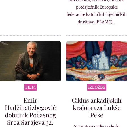
predsjednik Europske
federacije katoličkih liječničkih
društava (FEAMC)…
FILM
IZLOŽBE
Emir
Ciklus arkadijskih
Hadžihafizbegović
krajobraza Lukše
dobitnik Počasnog
Peke
Srca Sarajeva 32.
Svi putovi ovdje vode do