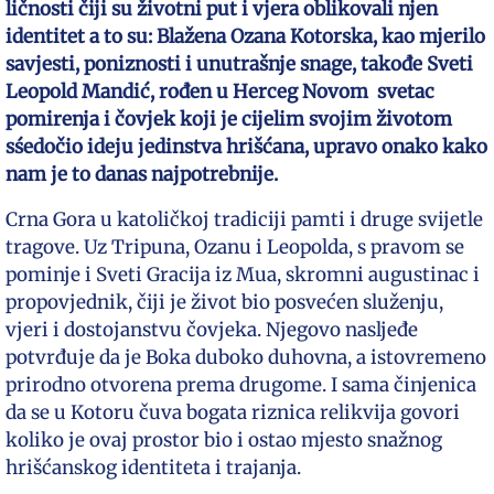
ličnosti čiji su životni put i vjera oblikovali njen
identitet a to su: Blažena Ozana Kotorska, kao mjerilo
savjesti, poniznosti i unutrašnje snage, takođe Sveti
Leopold Mandić, rođen u Herceg Novom svetac
pomirenja i čovjek koji je cijelim svojim životom
sśedočio ideju jedinstva hrišćana, upravo onako kako
nam je to danas najpotrebnije.
Crna Gora u katoličkoj tradiciji pamti i druge svijetle
tragove. Uz Tripuna, Ozanu i Leopolda, s pravom se
pominje i Sveti Gracija iz Mua, skromni augustinac i
propovjednik, čiji je život bio posvećen služenju,
vjeri i dostojanstvu čovjeka. Njegovo nasljeđe
potvrđuje da je Boka duboko duhovna, a istovremeno
prirodno otvorena prema drugome. I sama činjenica
da se u Kotoru čuva bogata riznica relikvija govori
koliko je ovaj prostor bio i ostao mjesto snažnog
hrišćanskog identiteta i trajanja.