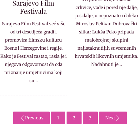
Sarajevo Film
crkvice, vode i pored nje dalje,
Festivala
još dalje, u nepoznato i daleko
Sarajevo Film Festival već više
Miroslav Pelikan Dubrovački
od tri desetljeća gradi i
slikar Lukša Peko pripada
promovira filmsku kulturu
malobrojnoj skupini
Bosne i Hercegovine i regije.
najistaknutijih suvremenih
Kako je Festival rastao, rasla je i
hrvatskih likovnih umjetnika.
njegova odgovornost da oda
Nadahnuti je…
priznanje umjetnicima koji
su…
Previous
1
2
3
Next