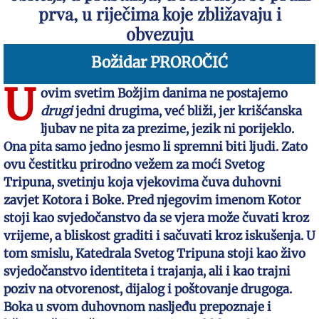
prva, u riječima koje zbližavaju i
obvezuju
Božidar PROROČIĆ
U
ovim svetim Božjim danima ne postajemo
drugi
jedni drugima, već bliži, jer krišćanska
ljubav ne pita za prezime, jezik ni porijeklo.
Ona pita samo jedno jesmo li spremni biti ljudi. Zato
ovu čestitku prirodno vežem za moći Svetog
Tripuna, svetinju koja vjekovima čuva duhovni
zavjet Kotora i Boke. Pred njegovim imenom Kotor
stoji kao svjedočanstvo da se vjera može čuvati kroz
vrijeme, a bliskost graditi i sačuvati kroz iskušenja. U
tom smislu, Katedrala Svetog Tripuna stoji kao živo
svjedočanstvo identiteta i trajanja, ali i kao trajni
poziv na otvorenost, dijalog i poštovanje drugoga.
Boka u svom duhovnom nasljeđu prepoznaje i