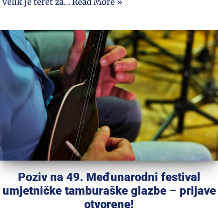
velik je teret za…
Read More »
Poziv na 49. Međunarodni festival
umjetničke tamburaške glazbe – prijave
otvorene!