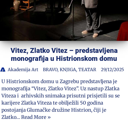
Vitez, Zlatko Vitez – predstavljena
monografija u Histrionskom domu
Akademija Art
BRAVO
,
KNJIGA
,
TEATAR
29/12/2025
U Histrionskom domu u Zagrebu predstavljena je
monografija “Vitez, Zlatko Vitez”. Uz nastup Zlatka
Viteza i arhivskih snimaka prisutni prisjetili su se
karijere Zlatka Viteza te obilježili 50 godina
postojanja Glumačke družine Histrion, čiji je
Zlatko…
Read More »