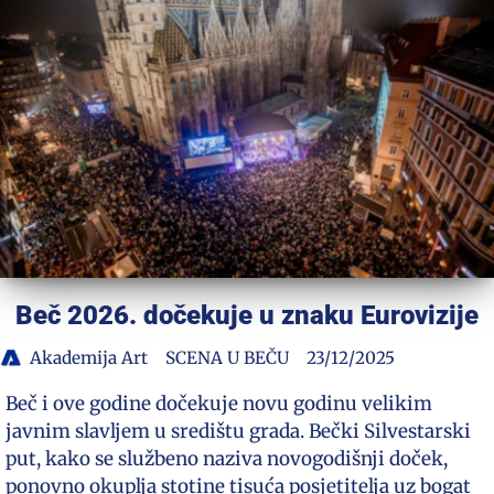
Beč 2026. dočekuje u znaku Eurovizije
Akademija Art
SCENA U BEČU
23/12/2025
Beč i ove godine dočekuje novu godinu velikim
javnim slavljem u središtu grada. Bečki Silvestarski
put, kako se službeno naziva novogodišnji doček,
ponovno okuplja stotine tisuća posjetitelja uz bogat