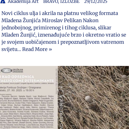
Akademija Art
BRAVO
,
IZLOŽBE
29/12/2025
Novi ciklus ulja i akrila na platnu velikog formata
Mladena Žunjića Miroslav Pelikan Nakon
jednobojnog, primirenog i tihog ciklusa, slikar
Mladen Žunjić, iznenađujuće brzo i okretno vratio se
je svojem uobičajenom i prepoznatljivom vatrenom
svijetu…
Read More »