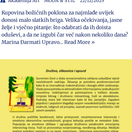
Akademija Art
MODA & STIL
22/12/2025
Kupovina božićnih poklona za najmlađe uvijek
donosi malo slatkih briga. Velika očekivanja, jasne
želje i vječno pitanje: što odabrati da ih doista
oduševi, a da ne izgubi čar već nakon nekoliko dana?
Marina Đarmati Upravo…
Read More »