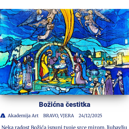
Božićna čestitka
Akademija Art
BRAVO
,
VJERA
24/12/2025
Neka radost Božića ispuni tvoje srce mirom, ljubavlju