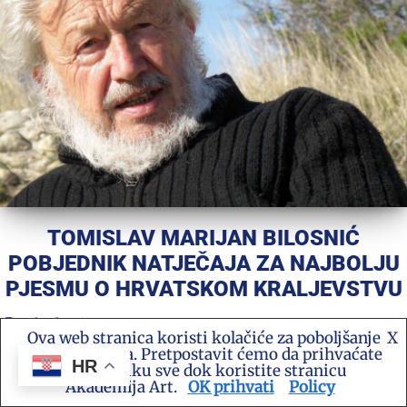
TOMISLAV MARIJAN BILOSNIĆ
POBJEDNIK NATJEČAJA ZA NAJBOLJU
PJESMU O HRVATSKOM KRALJEVSTVU
Akademija Art
Ova web stranica koristi kolačiće za poboljšanje
X
BRAVO
,
POEZIJA
,
SCENA
,
TOMISLAV MARIJAN BILOSNIĆ
vašeg iskustva. Pretpostavit ćemo da prihvaćate
22/12/2025
HR
ovu politiku sve dok koristite stranicu
Akademija Art.
OK prihvati
Policy
Pjesnik Tomislav Marijan Bilosnić pobjednik je