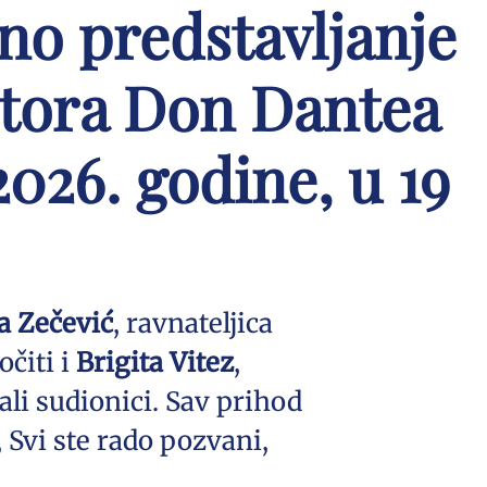
no predstavljanje
tora Don Dantea
 2026. godine, u 19
ja Zečević
, ravnateljica
očiti i
Brigita Vitez
,
li sudionici. Sav prihod
 Svi ste rado pozvani,