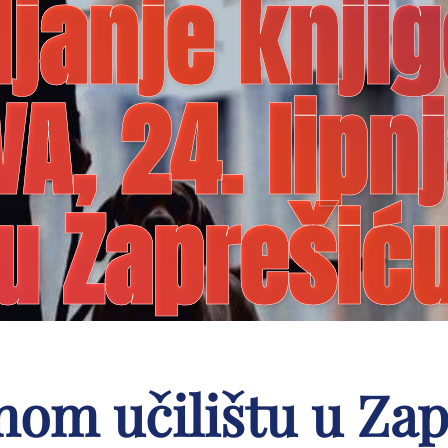
janje knji
, 24. lipnj
u Zaprešić
om učilištu u Zapr