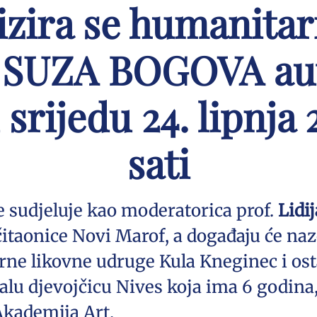
nizira se humanitar
 SUZA BOGOVA au
 srijedu 24. lipnja
sati
e sudjeluje kao moderatorica prof.
Lidi
čitaonice Novi Marof, a događaju će naz
ne likovne udruge Kula Kneginec i osta
alu djevojčicu Nives koja ima 6 godina,
Akademija Art.