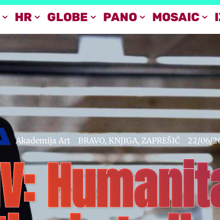
HR
GLOBE
PANO
MOSAIC
Akademija Art
BRAVO
,
KNJIGA
,
ZAPREŠIĆ
22/06/2
IV: Humanit