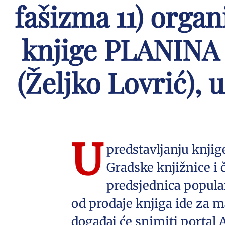
fašizma 11) orga
knjige PLANINA
(Željko Lovrić), u
U
predstavljanju knjig
Gradske knjižnice i 
predsjednica popular
od prodaje knjiga ide za m
događaj će snimiti portal 