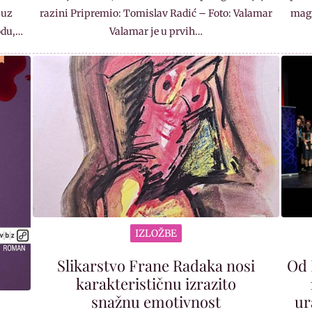
 uz
razini Pripremio: Tomislav Radić – Foto: Valamar
magi
odu,…
Valamar je u prvih…
IZLOŽBE
Slikarstvo Frane Radaka nosi
Od 
karakterističnu izrazito
snažnu emotivnost
ur