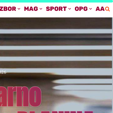
IZBOR
MAG
SPORT
OPG
AA
026
arno