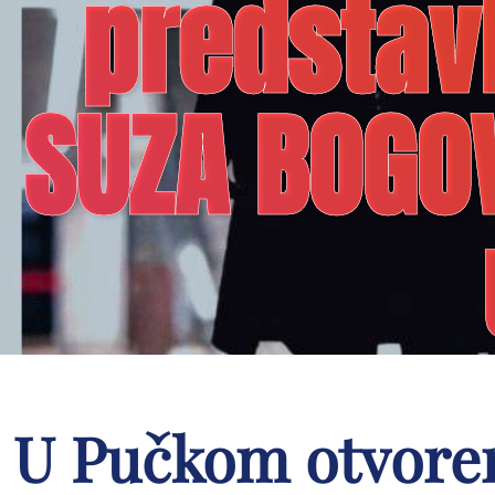
predstavl
SUZA BOGOVA
U Pučkom otvoren