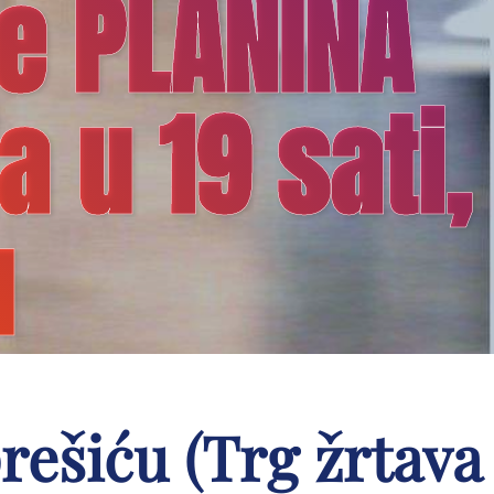
ge PLANINA
a u 19 sati,
u
ešiću (Trg žrtava