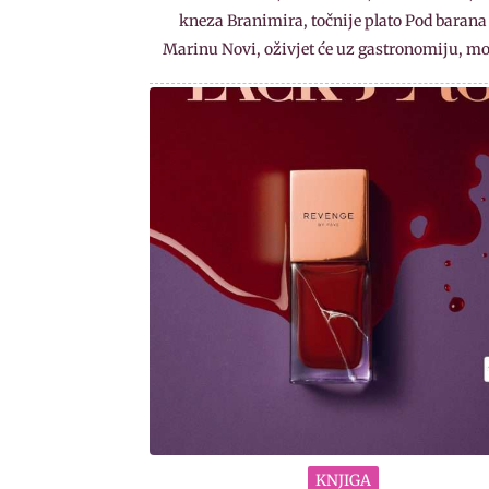
kneza Branimira, točnije plato Pod barana
Marinu Novi, oživjet će uz gastronomiju, m
KNJIGA