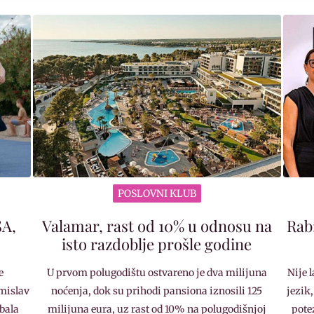
POSLOVNI KLUB
SA,
Valamar, rast od 10% u odnosu na
Rab
isto razdoblje prošle godine
e
U prvom polugodištu ostvareno je dva milijuna
Nije 
mislav
noćenja, dok su prihodi pansiona iznosili 125
jezik,
Obala
milijuna eura, uz rast od 10% na polugodišnjoj
pote