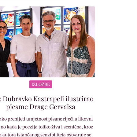
IZLOŽBE
: Dubravko Kastrapeli ilustrirao
pjesme Drage Gervaisa
lako prenijeti umjetnost pisane riječi u likovni
 no kada je poezija toliko živa i scenična, kroz
z autora istančanog senzibiliteta ostvaruje se