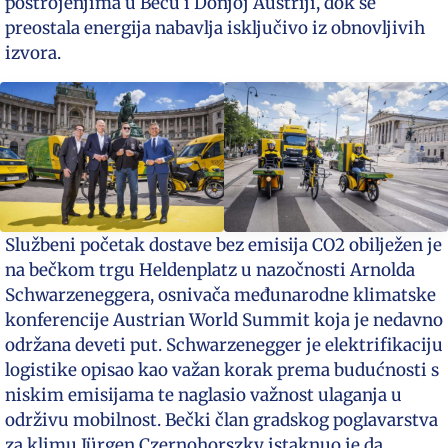
postrojenjima u Beču i Donjoj Austriji, dok se
preostala energija nabavlja isključivo iz obnovljivih
izvora.
Službeni početak dostave bez emisija CO2 obilježen je
na bečkom trgu Heldenplatz u nazočnosti Arnolda
Schwarzeneggera, osnivača međunarodne klimatske
konferencije Austrian World Summit koja je nedavno
održana deveti put. Schwarzenegger je elektrifikaciju
logistike opisao kao važan korak prema budućnosti s
niskim emisijama te naglasio važnost ulaganja u
održivu mobilnost. Bečki član gradskog poglavarstva
za klimu Jürgen Czernohorszky istaknuo je da