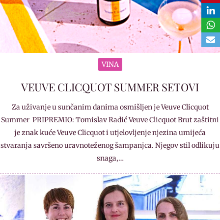
VINA
VEUVE CLICQUOT SUMMER SETOVI
Za uživanje u sunčanim danima osmišljen je Veuve Clicquot
Summer PRIPREMIO: Tomislav Radić Veuve Clicquot Brut zaštitni
je znak kuće Veuve Clicquot i utjelovljenje njezina umijeća
stvaranja savršeno uravnoteženog šampanjca. Njegov stil odlikuju
snaga,…