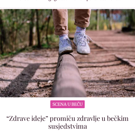
SCENA U BEČU
“Zdrave ideje” promiču zdravlje u bečkim
susjedstvima