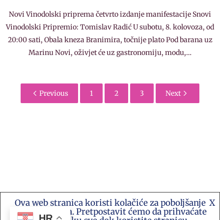
Novi Vinodolski priprema četvrto izdanje manifestacije Snovi
Vinodolski Pripremio: Tomislav Radić U subotu, 8. kolovoza, od
20:00 sati, Obala kneza Branimira, točnije plato Pod barana uz
Marinu Novi, oživjet će uz gastronomiju, modu,…
Previous
1
2
3
Next
Ova web stranica koristi kolačiće za poboljšanje
X
Kontakt e-mail: akademija.art@gmail.com •
vašeg iskustva. Pretpostavit ćemo da prihvaćate
Akademija Art Zagreb • Hrvatska stranica za
HR