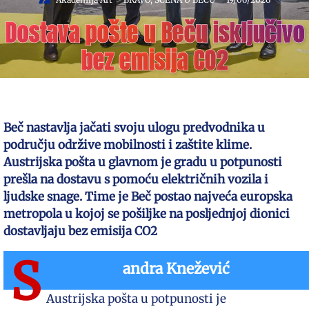
Dostava pošte u Beču isključivo
bez emisija CO2
Beč nastavlja jačati svoju ulogu predvodnika u
području održive mobilnosti i zaštite klime.
Austrijska pošta u glavnom je gradu u potpunosti
prešla na dostavu s pomoću električnih vozila i
ljudske snage. Time je Beč postao najveća europska
metropola u kojoj se pošiljke na posljednjoj dionici
dostavljaju bez emisija CO2
S
andra Knežević
Austrijska pošta u potpunosti je