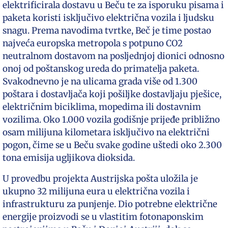
elektrificirala dostavu u Beču te za isporuku pisama i
paketa koristi isključivo električna vozila i ljudsku
snagu. Prema navodima tvrtke, Beč je time postao
najveća europska metropola s potpuno CO2
neutralnom dostavom na posljednjoj dionici odnosno
onoj od poštanskog ureda do primatelja paketa.
Svakodnevno je na ulicama grada više od 1.300
poštara i dostavljača koji pošiljke dostavljaju pješice,
električnim biciklima, mopedima ili dostavnim
vozilima. Oko 1.000 vozila godišnje prijeđe približno
osam milijuna kilometara isključivo na električni
pogon, čime se u Beču svake godine uštedi oko 2.300
tona emisija ugljikova dioksida.
U provedbu projekta Austrijska pošta uložila je
ukupno 32 milijuna eura u električna vozila i
infrastrukturu za punjenje. Dio potrebne električne
energije proizvodi se u vlastitim fotonaponskim