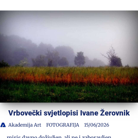
Vrbovečki svjetlopisi Ivane Žerovnik
Akademija Art
FOTOGRAFIJA
15/06/2026
… miris davno doživljen, ali ne i zaboravljen…