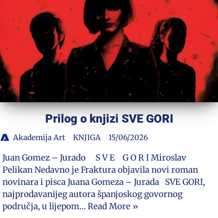
Prilog o knjizi SVE GORI
Akademija Art
KNJIGA
15/06/2026
Juan Gomez – Jurado S V E G O R I Miroslav
Pelikan Nedavno je Fraktura objavila novi roman
novinara i pisca Juana Gomeza – Jurada SVE GORI,
najprodavanijeg autora španjoskog govornog
područja, u lijepom…
Read More »