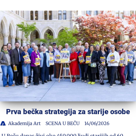
Prva bečka strategija za starije osobe
Akademija Art
SCENA U BEČU
14/06/2026
U Beču danas živi oko 450.000 ljudi starijih od 60