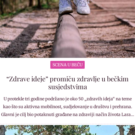
SCENA U BEČU
“Zdrave ideje” promiču zdravlje u bečkim
susjedstvima
U protekle tri godine podržano je oko 50 „zdravih ideja“ na teme
kao što su aktivna mobilnost, sudjelovanje u društvu i prehrana.
Glavni je cilj bio potaknuti građane na zdraviji način života Lara…