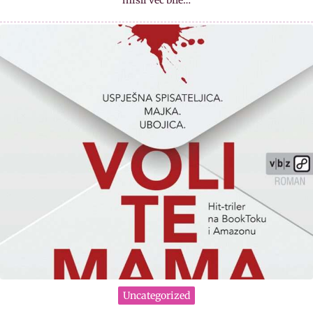
misli već bile…
Uncategorized