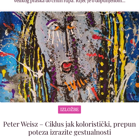
velikog praska do crnih rupa. Riječ je o dopunjenom…
IZLOŽBE
Peter Weisz – Ciklus jak koloristički, prepun
poteza izrazite gestualnosti