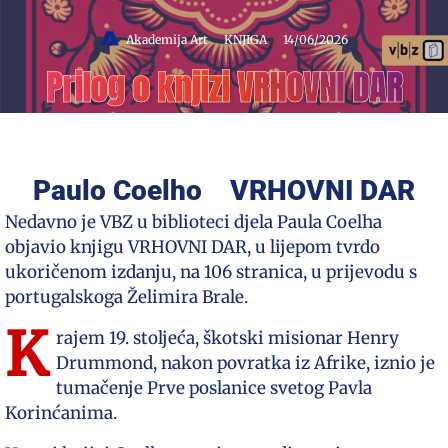
Akademija Art
KNJIGA
14/06/2026
Prilog o knjizi VRHOVNI DAR
Paulo Coelho VRHOVNI DAR
Nedavno je VBZ u biblioteci djela Paula Coelha
objavio knjigu VRHOVNI DAR, u lijepom tvrdo
ukoričenom izdanju, na 106 stranica, u prijevodu s
portugalskoga Želimira Brale.
K
rajem 19. stoljeća, škotski misionar Henry
Drummond, nakon povratka iz Afrike, iznio je
tumačenje Prve poslanice svetog Pavla
Korinćanima.