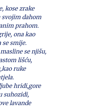
e, kose zrake
ga svojim dahom
aćanim prahom.
rije, ona kao
 se smije.
masline se njišu,
astom lišću,
u,kao ruke
tjela.
ljube hridi,gore
u suhozidi,
move lavande