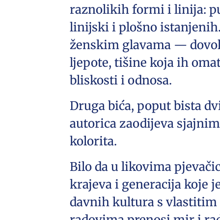
raznolikih formi i linija: 
linijski i plošno istanjen
ženskim glavama — dovolj
ljepote, tišine koja ih oma
bliskosti i odnosa.
Druga bića, poput bista dv
autorica zaodijeva sjajnim
kolorita.
Bilo da u likovima pjevači
krajeva i generacija koje j
davnih kultura s vlastiti
radovima prenosi mir i rad