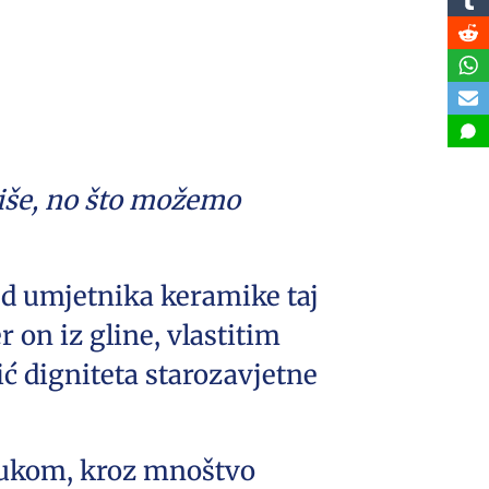
 više, no što možemo
od umjetnika keramike taj
r on iz gline, vlastitim
ić digniteta starozavjetne
 rukom, kroz mnoštvo