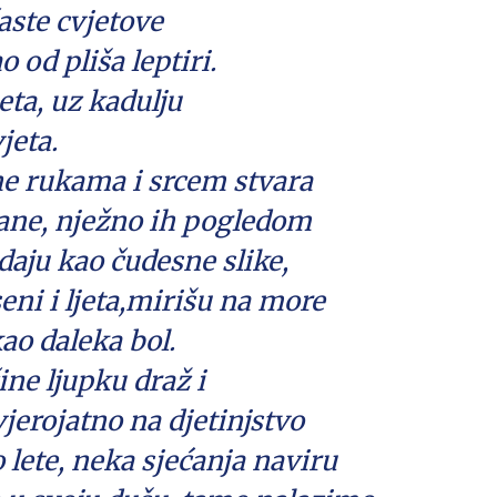
časte cvjetove
o od pliša leptiri.
jeta, uz kadulju
jeta.
ne rukama i srcem stvara
rane, nježno ih pogledom
edaju kao čudesne slike,
ni i ljeta,mirišu na more
ao daleka bol.
ine ljupku draž i
vjerojatno na djetinjstvo
 lete, neka sjećanja naviru