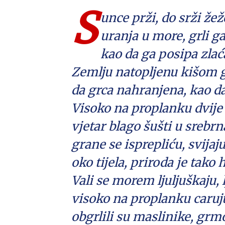
S
unce prži, do srži žež
uranja u more, grli 
kao da ga posipa zl
Zemlju natopljenu kišom g
da grca nahranjena, kao da
Visoko na proplanku dvije 
vjetar blago šušti u srebrn
grane se isprepliću, svijaj
oko tijela, priroda je tako h
Vali se morem ljuljuškaju, 
visoko na proplanku caruj
obgrlili su maslinike, gr