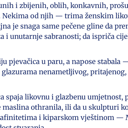
punih i zbijenih, oblih, konkavnih, prošu
ih. Nekima od njih — trima ženskim liko
na je snaga same pečene gline da pre
ta i unutarnje sabranosti; da ispriča cij
iju pjevačica u paru, a napose stabala
 glazurama nenametljivog, pritajenog, 
ca spaja likovnu i glazbenu umjetnost, 
e maslina othranila, ili da u skulpturi 
m afinitetima i kiparskom vještinom — 
ost stvaranja.