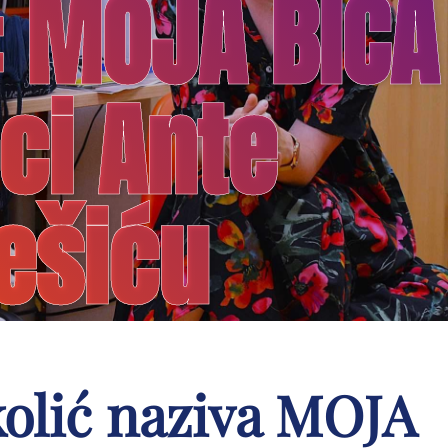
: MOJA BIĆA
ci Ante
ešiću
kolić naziva MOJA