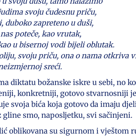
o u svoju dušu, tamo nalazimo
ljudima svoju čudesnu priču,
i, duboko zapreteno u duši,
nas poteče, kao vrutak,
kao u bisernoj vodi bijeli oblutak.
oliju, svoju priču, ona o nama otkriva
 neizmjernoj sreći.
ma diktatu božanske iskre u sebi, no k
eniji, konkretniji, gotovo stvarnosniji je
uje svoja bića koja gotovo da imaju djel
 gline smo, naposljetku, svi sačinjeni.
lić oblikovana su sigurnom i vještom