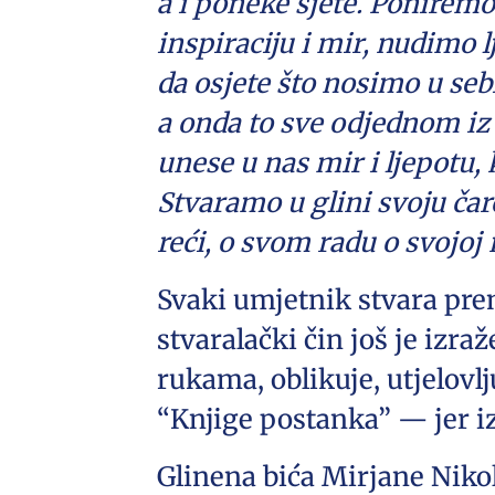
a i poneke sjete. Ponirem
inspiraciju i mir, nudimo 
da osjete što nosimo u seb
a onda to sve odjednom iz 
unese u nas mir i ljepotu, 
Stvaramo u glini svoju čar
reći, o svom radu o svojoj
Svaki umjetnik stvara pre
stvaralački čin još je izraž
rukama, oblikuje, utjelovlj
“Knjige postanka” — jer iz
Glinena bića Mirjane Niko