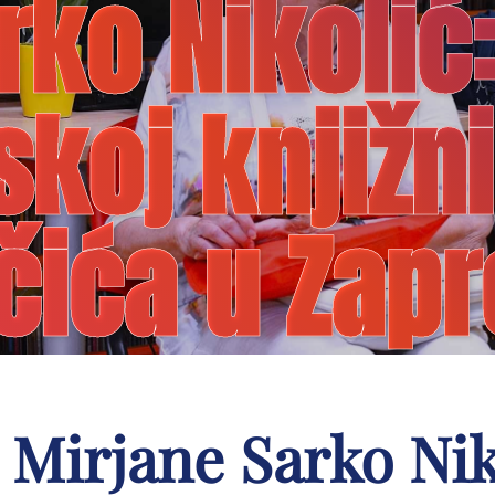
rko Nikolić
skoj knjižni
čića u Zapr
 Mirjane Sarko Ni