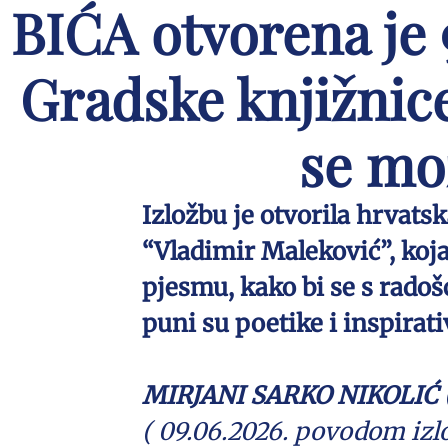
BIĆA otvorena je 9
Gradske knjižnice
se mož
Izložbu je otvorila hrvats
“Vladimir Maleković”, koja
pjesmu, kako bi se s radoš
puni su poetike i inspirati
MIRJANI SARKO NIKOLIĆ (
( 09.06.2026. povodom izl