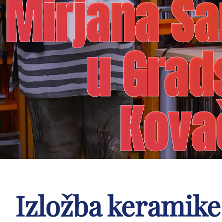
Mirjana Sa
u Grad
Kova
Izložba keramike