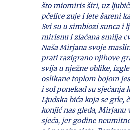
što miomiris širi, uz ljubi
pčelice zuje i lete šareni ka
Svi su u simbiozi sunca i l
mirisnu i zlaćana smilja cv
Naša Mirjana svoje masli
prati razigrano njihove g
svija u nježne oblike, izgl
oslikane toplom bojom jese
i sol ponekad su sjećanja k
Ljudska bića koja se grle, č
konjić nas gleda, Mirjanu 
sjeća, jer godine neumitno