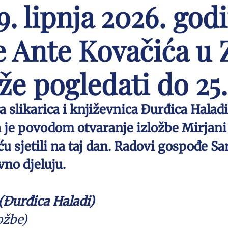
. lipnja 2026. godi
 Ante Kovačića u 
e pogledati do 25.
ka slikarica i književnica Đurđica Hala
 je povodom otvaranje izložbe Mirjani 
ću sjetili na taj dan. Radovi gospođe Sa
vno djeluju.
Đurđica Haladi)
ožbe)