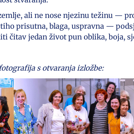
zemlje, ali ne nose njezinu težinu — pro
tiho prisutna, blaga, uspravna — podsj
i čitav jedan život pun oblika, boja, sj
otografija s otvaranja izložbe: