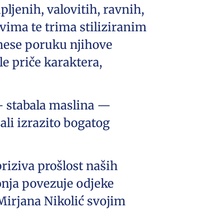
pljenih, valovitih, ravnih,
vima te trima stiliziranim
nese poruku njihove
ele priče karaktera,
 — stabala maslina —
ali izrazito bogatog
priziva prošlost naših
konja povezuje odjeke
Mirjana Nikolić svojim