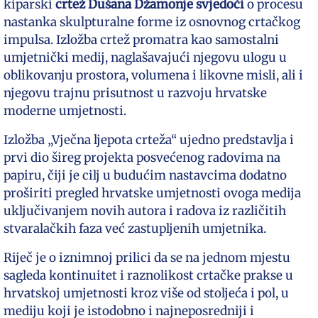
kiparski
crtež
Dušana Džamonje
svjedoči
o procesu
nastanka skulpturalne forme iz osnovnog crtačkog
impulsa. Izložba crtež promatra kao samostalni
umjetnički medij, naglašavajući njegovu ulogu u
oblikovanju prostora, volumena i likovne misli, ali i
njegovu trajnu prisutnost u razvoju hrvatske
moderne umjetnosti.
Izložba „Vječna ljepota crteža“ ujedno predstavlja i
prvi dio šireg projekta posvećenog radovima na
papiru, čiji je cilj u budućim nastavcima dodatno
proširiti pregled hrvatske umjetnosti ovoga medija
uključivanjem novih autora i radova iz različitih
stvaralačkih faza već zastupljenih umjetnika.
Riječ je o iznimnoj prilici da se na jednom mjestu
sagleda kontinuitet i raznolikost crtačke prakse u
hrvatskoj umjetnosti kroz više od stoljeća i pol, u
mediju koji je istodobno i najneposredniji i