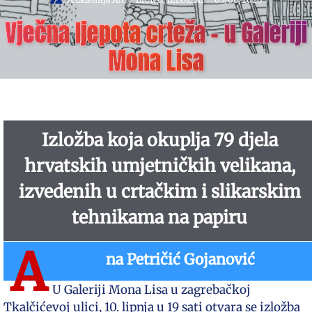
Vječna ljepota crteža – u Galeriji
Mona Lisa
Izložba koja okuplja 79 djela
hrvatskih umjetničkih velikana,
izvedenih u crtačkim i slikarskim
tehnikama na papiru
A
na Petričić Gojanović
U Galeriji Mona Lisa u zagrebačkoj
Tkalčićevoj ulici, 10. lipnja u 19 sati otvara se izložba