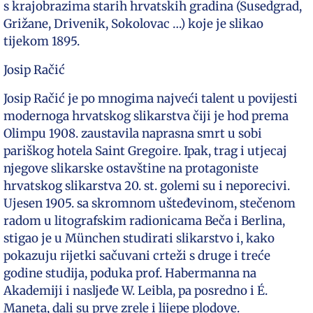
s krajobrazima starih hrvatskih gradina (Susedgrad,
Grižane, Drivenik, Sokolovac …) koje je slikao
tijekom 1895.
Josip Račić
Josip Račić je po mnogima najveći talent u povijesti
modernoga hrvatskog slikarstva čiji je hod prema
Olimpu 1908. zaustavila naprasna smrt u sobi
pariškog hotela Saint Gregoire. Ipak, trag i utjecaj
njegove slikarske ostavštine na protagoniste
hrvatskog slikarstva 20. st. golemi su i neporecivi.
Ujesen 1905. sa skromnom ušteđevinom, stečenom
radom u litografskim radionicama Beča i Berlina,
stigao je u München studirati slikarstvo i, kako
pokazuju rijetki sačuvani crteži s druge i treće
godine studija, poduka prof. Habermanna na
Akademiji i nasljeđe W. Leibla, pa posredno i É.
Maneta, dali su prve zrele i lijepe plodove.