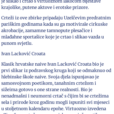
je slikao i crtao s virtuoznom lakoćom blještave
krajolike, putene aktove i erotske prizore.
Crteži iz ove zbirke pripadaju Uzelčevim predratnim
pariškim godinama kada su ga motivirale cirkuske
akrobacije, zamamne tamnopute plesačice i
mlađahne sportašice koje je crtao i slikao vazda u
punom svjetlu.
Ivan Lacković Croata
Klasik hrvatske naive Ivan Lacković Croata bio je
prvi slikar iz podravskog kruga koji se odmaknuo od
hlebinske škole naive. Svoja djela ispunjavao je
samosvojnom poetikom, tanahnim crtežom i
sižeima gotovo s one strane realnosti. Bio je
nenadmašni i neumorni crtač s čijim bi se crtežima
sela i prirode kroz godinu mogli ispuniti svi mjeseci
u stoljetnom kalendaru epohe. Virtuozno izvedena