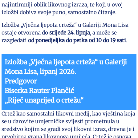
najintimniji oblik likovnog izraza, te koji u ovoj
izložbi dobiva svoje puno, samostalno čitanje.
Izložba „Vječna ljepota crteža“ u Galeriji Mona Lisa
ostaje otvorena do
srijede 24. lipnja
, a može se
razgledati
od ponedjeljka do petka od 10 do 19 sati
.
Izložba „Vječna ljepota crteža“ u Galeriji
Mona Lisa, lipanj 2026.
Predgovor
Biserka Rauter Plančić
„Riječ unaprijed o crtežu“
Crtež kao samostalni likovni medij, kao vještina koja
se u darovite umjetničke svijesti prometnula u
sredstvo kojim se gradi svoj likovni izraz, drevna je i
prvobitna grana likovnoga umijeća. Crtež je osnova