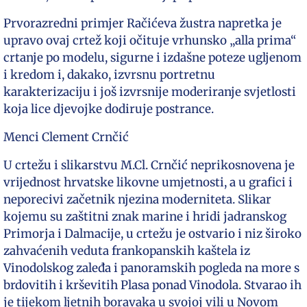
Prvorazredni primjer Račićeva žustra napretka je
upravo ovaj crtež koji očituje vrhunsko „alla prima“
crtanje po modelu, sigurne i izdašne poteze ugljenom
i kredom i, dakako, izvrsnu portretnu
karakterizaciju i još izvrsnije moderiranje svjetlosti
koja lice djevojke dodiruje postrance.
Menci Clement Crnčić
U crtežu i slikarstvu M.Cl. Crnčić neprikosnovena je
vrijednost hrvatske likovne umjetnosti, a u grafici i
neporecivi začetnik njezina moderniteta. Slikar
kojemu su zaštitni znak marine i hridi jadranskog
Primorja i Dalmacije, u crtežu je ostvario i niz široko
zahvaćenih veduta frankopanskih kaštela iz
Vinodolskog zaleđa i panoramskih pogleda na more s
brdovitih i krševitih Plasa ponad Vinodola. Stvarao ih
je tijekom ljetnih boravaka u svojoj vili u Novom