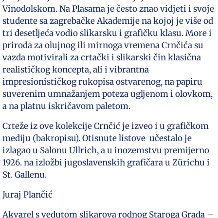
Vinodolskom. Na Plasama je često znao vidjeti i svoje
studente sa zagrebačke Akademije na kojoj je više od
tri desetljeća vodio slikarsku i grafičku klasu. More i
priroda za olujnog ili mirnoga vremena Crnčića su
vazda motivirali za crtački i slikarski čin klasična
realističkog koncepta, ali i vibrantna
impresionističkog rukopisa ostvarenog, na papiru
suverenim umnažanjem poteza ugljenom i olovkom,
a na platnu iskričavom paletom.
Crteže iz ove kolekcije Crnčić je izveo i u grafičkom
mediju (bakropisu). Otisnute listove učestalo je
izlagao u Salonu Ullrich, a u inozemstvu premijerno
1926. na izložbi jugoslavenskih grafičara u Zürichu i
St. Gallenu.
Juraj Plančić
Akvarel s vedutom slikarova rodnog Staroga Grada –