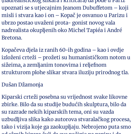
(nadrealističkog slikara i kritičara) da pođe u Pariz
upoznati se s utjecajnim Jeanom Dubuffetom – koji
misli i stvara kao i on – Kopač je osvanuo u Parizu i
ubrzo postao uvaženi prota- gonist novog vala
nadrealista okupljenih oko Michel Tapiéa i André
Bretona.
Kopačeva djela iz ranih 60-ih godina – kao i ovdje
izloženi crteži – prožeti su humanističkom notom u
sižeima, a zemljanim tonovima i reljefnom
strukturom plohe slikar stvara iluziju prirodnog tla.
Dušan Džamonja
Kiparski crteži posebna su vrijednost svake likovne
zbirke. Bilo da su studije budućih skulptura, bilo da
su razrade nekih kiparskih tema, oni su vazda
uzbudljiva slika kako autorova stvaralačkog procesa,
tako i vizija koje ga zaokupljaju. Nebrojeno puta smo