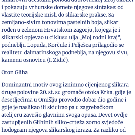
i pokazuju vrhunske domete njegove sintakse: od
vlastite teorijske misli do slikarske prakse. Sa
zemljano-sivim tonovima pastelnih boja, slikar
rođen u zelenom Hrvatskom zagorju, kojega je i
slikarski opjevao u ciklusu ulja „Moj rodni kraj“,
podneblju Lopuda, Korčule i Pelješca prilagodio se
realitetu dalmatinskoga podneblja, na njegovu sivu,
kamenu osnovicu (I. Zidić).
Oton Gliha
Dominantni motiv ovog iznimno cijenjenog slikara
druge polovine 20. st. su gromače otoka Krka, gdje je
desetljećima u Omišlju provodio dobar dio godine i
gdje je naslikao ili skicirao pa u zagrebačkom
atelijeru završio glavninu svoga opusa. Devet ovdje
zastupljenih Glihinih sliko-crteža zorno svjedoče
hodogram njegova slikarskog izraza. Za razliku od