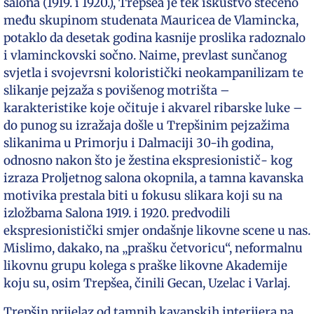
salona (1919. i 1920.), Trepšea je tek iskustvo stečeno
među skupinom studenata Mauricea de Vlamincka,
potaklo da desetak godina kasnije proslika radoznalo
i vlaminckovski sočno. Naime, prevlast sunčanog
svjetla i svojevrsni koloristički neokampanilizam te
slikanje pejzaža s povišenog motrišta –
karakteristike koje očituje i akvarel ribarske luke –
do punog su izražaja došle u Trepšinim pejzažima
slikanima u Primorju i Dalmaciji 30-ih godina,
odnosno nakon što je žestina ekspresionistič- kog
izraza Proljetnog salona okopnila, a tamna kavanska
motivika prestala biti u fokusu slikara koji su na
izložbama Salona 1919. i 1920. predvodili
ekspresionistički smjer ondašnje likovne scene u nas.
Mislimo, dakako, na „prašku četvoricu“, neformalnu
likovnu grupu kolega s praške likovne Akademije
koju su, osim Trepšea, činili Gecan, Uzelac i Varlaj.
Trepšin prijelaz od tamnih kavanskih interijera na