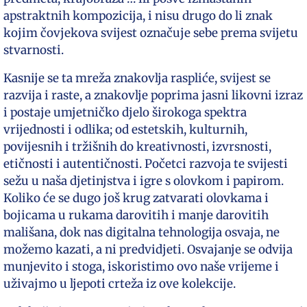
apstraktnih kompozicija, i nisu drugo do li znak
kojim čovjekova svijest označuje sebe prema svijetu
stvarnosti.
Kasnije se ta mreža znakovlja raspliće, svijest se
razvija i raste, a znakovlje poprima jasni likovni izraz
i postaje umjetničko djelo širokoga spektra
vrijednosti i odlika; od estetskih, kulturnih,
povijesnih i tržišnih do kreativnosti, izvrsnosti,
etičnosti i autentičnosti. Početci razvoja te svijesti
sežu u naša djetinjstva i igre s olovkom i papirom.
Koliko će se dugo još krug zatvarati olovkama i
bojicama u rukama darovitih i manje darovitih
mališana, dok nas digitalna tehnologija osvaja, ne
možemo kazati, a ni predvidjeti. Osvajanje se odvija
munjevito i stoga, iskoristimo ovo naše vrijeme i
uživajmo u ljepoti crteža iz ove kolekcije.