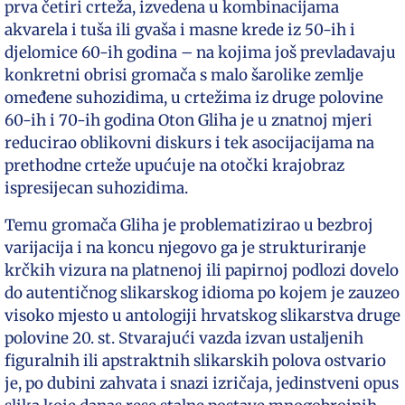
prva četiri crteža, izvedena u kombinacijama
akvarela i tuša ili gvaša i masne krede iz 50-ih i
djelomice 60-ih godina – na kojima još prevladavaju
konkretni obrisi gromača s malo šarolike zemlje
omeđene suhozidima, u crtežima iz druge polovine
60-ih i 70-ih godina Oton Gliha je u znatnoj mjeri
reducirao oblikovni diskurs i tek asocijacijama na
prethodne crteže upućuje na otočki krajobraz
ispresijecan suhozidima.
Temu gromača Gliha je problematizirao u bezbroj
varijacija i na koncu njegovo ga je strukturiranje
krčkih vizura na platnenoj ili papirnoj podlozi dovelo
do autentičnog slikarskog idioma po kojem je zauzeo
visoko mjesto u antologiji hrvatskog slikarstva druge
polovine 20. st. Stvarajući vazda izvan ustaljenih
figuralnih ili apstraktnih slikarskih polova ostvario
je, po dubini zahvata i snazi izričaja, jedinstveni opus