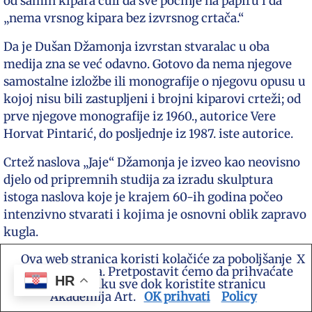
od sâmih kipara čuli da sve počinje na papiru i da
„nema vrsnog kipara bez izvrsnog crtača.“
Da je Dušan Džamonja izvrstan stvaralac u oba
medija zna se već odavno. Gotovo da nema njegove
samostalne izložbe ili monografije o njegovu opusu u
kojoj nisu bili zastupljeni i brojni kiparovi crteži; od
prve njegove monografije iz 1960., autorice Vere
Horvat Pintarić, do posljednje iz 1987. iste autorice.
Crtež naslova „Jaje“ Džamonja je izveo kao neovisno
djelo od pripremnih studija za izradu skulptura
istoga naslova koje je krajem 60-ih godina počeo
intenzivno stvarati i kojima je osnovni oblik zapravo
kugla.
Ova web stranica koristi kolačiće za poboljšanje
X
Ivan Meštrović o kiparskim crtežima:
vašeg iskustva. Pretpostavit ćemo da prihvaćate
HR
ovu politiku sve dok koristite stranicu
Oni nastaju neposredno pod stvaralačkim impulsom i
Akademija Art.
OK prihvati
Policy
najmanje su namješteni (…). Taj napor i stvaralačka