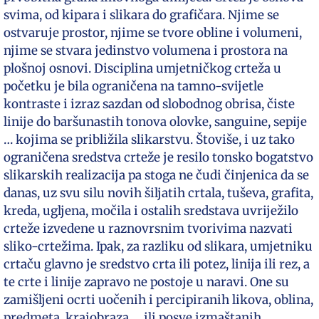
svima, od kipara i slikara do grafičara. Njime se
ostvaruje prostor, njime se tvore obline i volumeni,
njime se stvara jedinstvo volumena i prostora na
plošnoj osnovi. Disciplina umjetničkog crteža u
početku je bila ograničena na tamno-svijetle
kontraste i izraz sazdan od slobodnog obrisa, čiste
linije do baršunastih tonova olovke, sanguine, sepije
… kojima se približila slikarstvu. Štoviše, i uz tako
ograničena sredstva crteže je resilo tonsko bogatstvo
slikarskih realizacija pa stoga ne čudi činjenica da se
danas, uz svu silu novih šiljatih crtala, tuševa, grafita,
kreda, ugljena, močila i ostalih sredstava uvriježilo
crteže izvedene u raznovrsnim tvorivima nazvati
sliko-crtežima. Ipak, za razliku od slikara, umjetniku
crtaču glavno je sredstvo crta ili potez, linija ili rez, a
te crte i linije zapravo ne postoje u naravi. One su
zamišljeni ocrti uočenih i percipiranih likova, oblina,
predmeta, krajobraza … ili posve izmaštanih