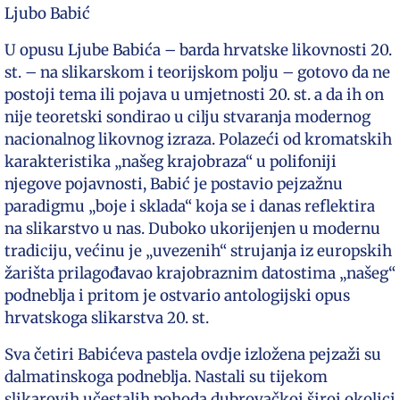
Ljubo Babić
U opusu Ljube Babića – barda hrvatske likovnosti 20.
st. – na slikarskom i teorijskom polju – gotovo da ne
postoji tema ili pojava u umjetnosti 20. st. a da ih on
nije teoretski sondirao u cilju stvaranja modernog
nacionalnog likovnog izraza. Polazeći od kromatskih
karakteristika „našeg krajobraza“ u polifoniji
njegove pojavnosti, Babić je postavio pejzažnu
paradigmu „boje i sklada“ koja se i danas reflektira
na slikarstvo u nas. Duboko ukorijenjen u modernu
tradiciju, većinu je „uvezenih“ strujanja iz europskih
žarišta prilagođavao krajobraznim datostima „našeg“
podneblja i pritom je ostvario antologijski opus
hrvatskoga slikarstva 20. st.
Sva četiri Babićeva pastela ovdje izložena pejzaži su
dalmatinskoga podneblja. Nastali su tijekom
slikarovih učestalih pohoda dubrovačkoj široj okolici