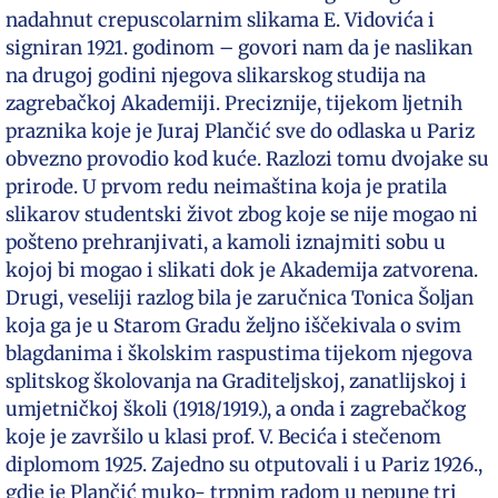
nadahnut crepuscolarnim slikama E. Vidovića i
signiran 1921. godinom – govori nam da je naslikan
na drugoj godini njegova slikarskog studija na
zagrebačkoj Akademiji. Preciznije, tijekom ljetnih
praznika koje je Juraj Plančić sve do odlaska u Pariz
obvezno provodio kod kuće. Razlozi tomu dvojake su
prirode. U prvom redu neimaština koja je pratila
slikarov studentski život zbog koje se nije mogao ni
pošteno prehranjivati, a kamoli iznajmiti sobu u
kojoj bi mogao i slikati dok je Akademija zatvorena.
Drugi, veseliji razlog bila je zaručnica Tonica Šoljan
koja ga je u Starom Gradu željno iščekivala o svim
blagdanima i školskim raspustima tijekom njegova
splitskog školovanja na Graditeljskoj, zanatlijskoj i
umjetničkoj školi (1918/1919.), a onda i zagrebačkog
koje je završilo u klasi prof. V. Becića i stečenom
diplomom 1925. Zajedno su otputovali i u Pariz 1926.,
gdje je Plančić muko- trpnim radom u nepune tri