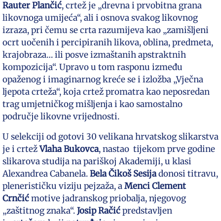
Rauter Plančić
, crtež je „drevna i prvobitna grana
likovnoga umijeća“, ali i osnova svakog likovnog
izraza, pri čemu se crta razumijeva kao „zamišljeni
ocrt uočenih i percipiranih likova, oblina, predmeta,
krajobraza… ili posve izmaštanih apstraktnih
kompozicija“. Upravo u tom rasponu između
opaženog i imaginarnog kreće se i izložba „Vječna
ljepota crteža“, koja crtež promatra kao neposredan
trag umjetničkog mišljenja i kao samostalno
područje likovne vrijednosti.
U selekciji od gotovi 30 velikana hrvatskog slikarstva
je i crtež
Vlaha Bukovca
, nastao tijekom prve godine
slikarova studija na pariškoj Akademiji, u klasi
Alexandrea Cabanela.
Bela Čikoš Sesija
donosi titravu,
plenerističku viziju pejzaža, a
Menci Clement
Crnčić
motive jadranskog priobalja, njegovog
„zaštitnog znaka“.
Josip Račić
predstavljen