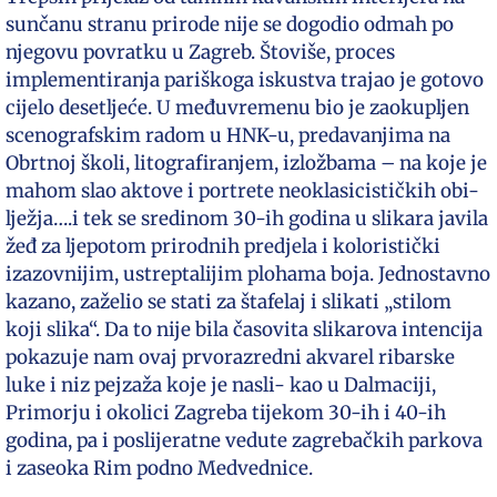
sunčanu stranu prirode nije se dogodio odmah po
njegovu povratku u Zagreb. Štoviše, proces
implementiranja pariškoga iskustva trajao je gotovo
cijelo desetljeće. U međuvremenu bio je zaokupljen
scenografskim radom u HNK-u, predavanjima na
Obrtnoj školi, litografiranjem, izložbama – na koje je
mahom slao aktove i portrete neoklasicističkih obi-
lježja….i tek se sredinom 30-ih godina u slikara javila
žeđ za ljepotom prirodnih predjela i koloristički
izazovnijim, ustreptalijim plohama boja. Jednostavno
kazano, zaželio se stati za štafelaj i slikati „stilom
koji slika“. Da to nije bila časovita slikarova intencija
pokazuje nam ovaj prvorazredni akvarel ribarske
luke i niz pejzaža koje je nasli- kao u Dalmaciji,
Primorju i okolici Zagreba tijekom 30-ih i 40-ih
godina, pa i poslijeratne vedute zagrebačkih parkova
i zaseoka Rim podno Medvednice.