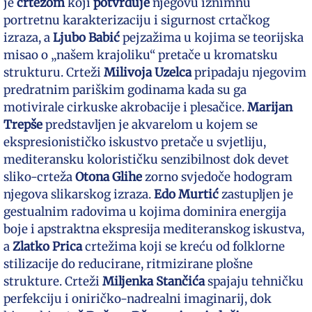
je
crtežom
koji
potvrđuje
njegovu iznimnu
portretnu karakterizaciju i sigurnost crtačkog
izraza, a
Ljubo Babić
pejzažima u kojima se teorijska
misao o „našem krajoliku“ pretače u kromatsku
strukturu. Crteži
Milivoja Uzelca
pripadaju njegovim
predratnim pariškim godinama kada su ga
motivirale cirkuske akrobacije i plesačice.
Marijan
Trepše
predstavljen je akvarelom u kojem se
ekspresionističko iskustvo pretače u svjetliju,
mediteransku kolorističku senzibilnost dok devet
sliko-crteža
Otona Glihe
zorno svjedoče hodogram
njegova slikarskog izraza.
Edo Murtić
zastupljen je
gestualnim radovima u kojima dominira energija
boje i apstraktna ekspresija mediteranskog iskustva,
a
Zlatko Prica
crtežima koji se kreću od folklorne
stilizacije do reducirane, ritmizirane plošne
strukture. Crteži
Miljenka Stančića
spajaju tehničku
perfekciju i oniričko-nadrealni imaginarij, dok