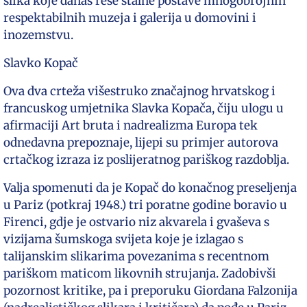
slika koje danas rese stalne postave mnogobrojnih
respektabilnih muzeja i galerija u domovini i
inozemstvu.
Slavko Kopač
Ova dva crteža višestruko značajnog hrvatskog i
francuskog umjetnika Slavka Kopača, čiju ulogu u
afirmaciji Art bruta i nadrealizma Europa tek
odnedavna prepoznaje, lijepi su primjer autorova
crtačkog izraza iz poslijeratnog pariškog razdoblja.
Valja spomenuti da je Kopač do konačnog preseljenja
u Pariz (potkraj 1948.) tri poratne godine boravio u
Firenci, gdje je ostvario niz akvarela i gvaševa s
vizijama šumskoga svijeta koje je izlagao s
talijanskim slikarima povezanima s recentnom
pariškom maticom likovnih strujanja. Zadobivši
pozornost kritike, pa i preporuku Giordana Falzonija