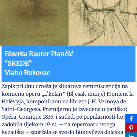
Biserka Rauter Plančić
“SKEDE”
Vlaho Bukovac
Zapis pri dnu crteža je slikarova reminiscencija na
komičnu operu „L’Éclair“ (Bljesak munje) Froment la
Halévyja, komponiranu na libreto J. H. Vernoya de
Saint-Georgesa. Premijerno je izvedena u pariškoj
Opéra-Comique 1835. i sudeći po popularnosti koju je
zadobila tijekom 19. st. – na repertoaru istoga
kazališta – zadržala se sve do Bukovčeva dolaska u