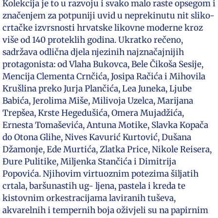
Kolekcija je to u razvoju i svako malo raste opsegom i
značenjem za potpuniji uvid u neprekinutu nit sliko-
crtačke izvrsnosti hrvatske likovne moderne kroz
više od 140 proteklih godina. Ukratko rečeno,
sadržava odlična djela njezinih najznačajnijih
protagonista: od Vlaha Bukovca, Bele Čikoša Sesije,
Mencija Clementa Crnčića, Josipa Račića i Mihovila
Krušlina preko Jurja Plančića, Lea Juneka, Ljube
Babića, Jerolima Miše, Milivoja Uzelca, Marijana
Trepšea, Krste Hegedušića, Omera Mujadžića,
Ernesta Tomaševića, Antuna Motike, Slavka Kopača
do Otona Glihe, Nives Kavurić Kurtović, Dušana
Džamonje, Ede Murtića, Zlatka Price, Nikole Reisera,
Đure Pulitike, Miljenka Stančića i Dimitrija
Popovića. Njihovim virtuoznim potezima šiljatih
crtala, baršunastih ug- ljena, pastela i kreda te
kistovnim orkestracijama laviranih tuševa,
akvarelnih i tempernih boja oživjeli su na papirnim