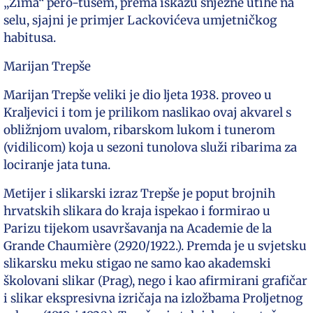
„Zima“ pero-tušem, prema iskazu snježne utihe na
selu, sjajni je primjer Lackovićeva umjetničkog
habitusa.
Marijan Trepše
Marijan Trepše veliki je dio ljeta 1938. proveo u
Kraljevici i tom je prilikom naslikao ovaj akvarel s
obližnjom uvalom, ribarskom lukom i tunerom
(vidilicom) koja u sezoni tunolova služi ribarima za
lociranje jata tuna.
Metijer i slikarski izraz Trepše je poput brojnih
hrvatskih slikara do kraja ispekao i formirao u
Parizu tijekom usavršavanja na Academie de la
Grande Chaumière (2920/1922.). Premda je u svjetsku
slikarsku meku stigao ne samo kao akademski
školovani slikar (Prag), nego i kao afirmirani grafičar
i slikar ekspresivna izričaja na izložbama Proljetnog