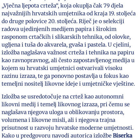
„Vječna ljepota crteža“, koja okuplja čak 79 djela
najvažnijih hrvatskih umjetnika od kraja 19. stoljeća
do druge polovice 20. stoljeća. Riječ je o selekciji
radova ujedinjenih medijem papira i širokim
rasponom crtačkih i slikarskih tehnika, od olovke,
ugljena i tuša do akvarela, gvaša i pastela. U cjelini,
izložba naglašava važnost crteža i tehnika na papiru
kao ravnopravnog, ali često zapostavljenog medija u
kojem su hrvatski umjetnici ostvarivali visoku
razinu izraza, te ga ponovno postavlja u fokus kao
temeljni nositelj likovne ideje i umjetničke vještine.
Izložba se usredotočuje na crtež kao autonomni
likovni medij i temelj likovnog izraza, pri čemu se
naglašava njegova uloga u oblikovanju prostora,
volumena i likovne misli, ali i njegova trajna
prisutnost u razvoju hrvatske moderne umjetnosti.
Kako u predgovoru navodi autorica izložbe
Biserka