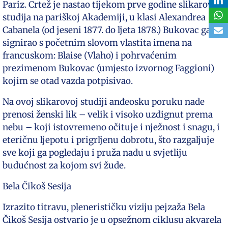
Pariz. Crtež je nastao tijekom prve godine slikarova
studija na pariškoj Akademiji, u klasi Alexandrea
Cabanela (od jeseni 1877. do ljeta 1878.) Bukovac ga je
signirao s početnim slovom vlastita imena na
francuskom: Blaise (Vlaho) i pohrvaćenim
prezimenom Bukovac (umjesto izvornog Faggioni)
kojim se otad vazda potpisivao.
Na ovoj slikarovoj studiji anđeosku poruku nade
prenosi ženski lik – velik i visoko uzdignut prema
nebu – koji istovremeno očituje i nježnost i snagu, i
eteričnu ljepotu i prigrljenu dobrotu, što razgaljuje
sve koji ga pogledaju i pruža nadu u svjetliju
budućnost za kojom svi žude.
Bela Čikoš Sesija
Izrazito titravu, plenerističku viziju pejzaža Bela
Čikoš Sesija ostvario je u opsežnom ciklusu akvarela