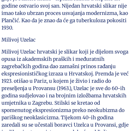
godine ostvario svoj san. Nijedan hrvatski slikar nije
imao tako ubrzan proces usvajanja modernizma, kao
Plančić. Kao da je znao da će ga tuberkuloza pokositi
1930.
Milivoj Uzelac
Milivoj Uzelac hrvatski je slikar koji je dijelom svoga
opusa iz akademskih praških i međuratnih
zagrebačkih godina dao zamašni prinos rađanju
ekspresionističkog izraza u Hrvatskoj. Premda je već
1923. otišao u Pariz, u kojem je živio i radio do
preseljenja u Provansu (1963.), Uzelac je sve do 60-ih
godina sudjelovao i na brojnim izložbama hrvatskih
umjetnika u Zagrebu. Stilski se kretao od
spomenutog ekspresionizma preko neokubizma do
pariškog neoklasicizma. Tijekom 40-ih godina
zaredali su se učestali boravci Uzelca u Provansi, gdje