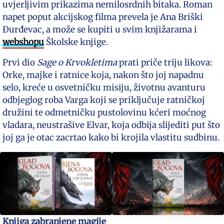
uvjerljivim prikazima nemilosrdnih bitaka. Roman
napet poput akcijskog filma prevela je Ana Briški
Đurđevac, a može se kupiti u svim knjižarama i
webshopu
Školske knjige.
Prvi dio
Sage o Krvokletima
prati priče triju likova:
Orke, majke i ratnice koja, nakon što joj napadnu
selo, kreće u osvetničku misiju, životnu avanturu
odbjeglog roba Varga koji se priključuje ratničkoj
družini te odmetničku pustolovinu kćeri moćnog
vladara, neustrašive Elvar, koja odbija slijediti put što
joj ga je otac zacrtao kako bi krojila vlastitu sudbinu.
Knjiga zabranjene magije