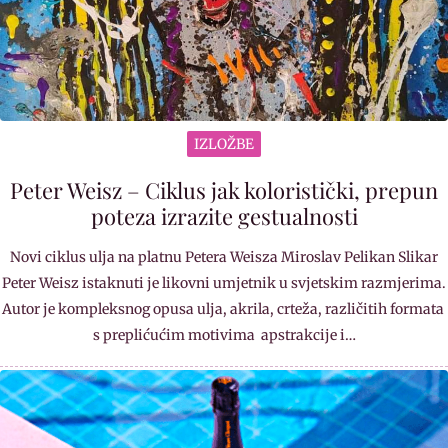
IZLOŽBE
Peter Weisz – Ciklus jak koloristički, prepun
poteza izrazite gestualnosti
Novi ciklus ulja na platnu Petera Weisza Miroslav Pelikan Slikar
Peter Weisz istaknuti je likovni umjetnik u svjetskim razmjerima.
Autor je kompleksnog opusa ulja, akrila, crteža, različitih formata
s preplićućim motivima apstrakcije i…