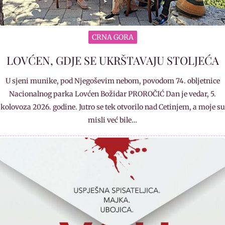
CRNA GORA
LOVĆEN, GDJE SE UKRŠTAVAJU STOLJEĆA
U sjeni munike, pod Njegoševim nebom, povodom 74. obljetnice
Nacionalnog parka Lovćen Božidar PROROČIĆ Dan je vedar, 5.
kolovoza 2026. godine. Jutro se tek otvorilo nad Cetinjem, a moje su
misli već bile…