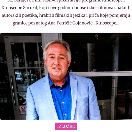
Kinoscope Surreal, koji i ove godine donose izbor filmova snažnih
autorskih poetika, hrabrih filmskih jezika i priča koje pomjeraju
granice poznatog Ana Petričić Gojanović „Kinoscope…
IZLOŽBE