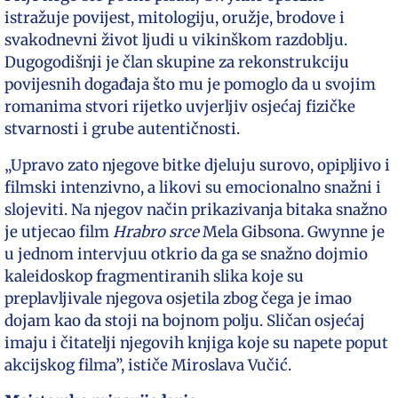
istražuje povijest, mitologiju, oružje, brodove i
svakodnevni život ljudi u vikinškom razdoblju.
Dugogodišnji je član skupine za rekonstrukciju
povijesnih događaja što mu je pomoglo da u svojim
romanima stvori rijetko uvjerljiv osjećaj fizičke
stvarnosti i grube autentičnosti.
„Upravo zato njegove bitke djeluju surovo, opipljivo i
filmski intenzivno, a likovi su emocionalno snažni i
slojeviti. Na njegov način prikazivanja bitaka snažno
je utjecao film
Hrabro srce
Mela Gibsona
.
Gwynne je
u jednom intervjuu otkrio da ga se snažno dojmio
kaleidoskop fragmentiranih slika koje su
preplavljivale njegova osjetila zbog čega je imao
dojam kao da stoji na bojnom polju. Sličan osjećaj
imaju i čitatelji njegovih knjiga koje su napete poput
akcijskog filma”, ističe Miroslava Vučić.