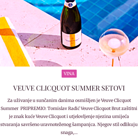
VINA
VEUVE CLICQUOT SUMMER SETOVI
Za uživanje u sunčanim danima osmišljen je Veuve Clicquot
Summer PRIPREMIO: Tomislav Radić Veuve Clicquot Brut zaštitni
je znak kuće Veuve Clicquot i utjelovljenje njezina umijeća
stvaranja savršeno uravnoteženog šampanjca. Njegov stil odlikuju
snaga,…