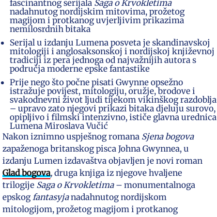
fascinantnog serijala
Saga o Krvokletima
nadahnutog nordijskim mitovima, prožetog
magijom i protkanog uvjerljivim prikazima
nemilosrdnih bitaka
Serijal u izdanju Lumena posveta je skandinavskoj
mitologiji i anglosaksonskoj i nordijskoj književnoj
tradiciji iz pera jednoga od najvažnijih autora s
područja moderne epske fantastike
Prije nego što počne pisati Gwynne opsežno
istražuje povijest, mitologiju, oružje, brodove i
svakodnevni život ljudi tijekom vikinškog razdoblja
– upravo zato njegovi prikazi bitaka djeluju surovo,
opipljivo i filmski intenzivno, ističe glavna urednica
Lumena Miroslava Vučić
Nakon iznimno uspješnog romana
Sjena bogova
zapaženoga britanskog pisca Johna Gwynnea, u
izdanju Lumen izdavaštva objavljen je novi roman
Glad bogova
,
druga knjiga iz njegove hvaljene
trilogije
Saga o Krvokletima
– monumentalnoga
epskog
fantasyja
nadahnutog nordijskom
mitologijom, prožetog magijom i protkanog