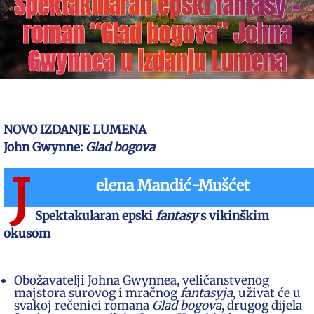
Spektakularan epski fantasy –
roman “Glad bogova” Johna
Gwynnea u izdanju Lumena
NOVO IZDANJE LUMENA
John Gwynne:
Glad bogova
J
elena Mandić-Mušćet
Spektakularan epski
fantasy
s vikinškim
okusom
Obožavatelji Johna Gwynnea, veličanstvenog
majstora surovog i mračnog
fantasyja
, uživat će u
svakoj rečenici romana
Glad bogova
, drugog dijela