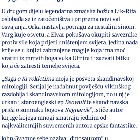
U drugom dijelu legendarna zmajska božica Lik-Rifa
oslobađa se iz zatočeništva i priprema novi val
osvajanja. Orka nastavlja potragu za nestalim sinom,
Varg kuje osvetu, a Elvar pokušava okupiti saveznike
protiv sile koja prijeti uništenjem svijeta. Jedina nada
krije se u knjizi zabranjene magije koja ima moć
vratiti iz mrtvih boga vuka Ulfrira i izazvati bitku
koja će zatresti temelje svijeta.
„
Saga o Krvokletima
moja je posveta skandinavskoj
mitologiji. Serijal je nadahnut poviješću vikinškog
razdoblja i skandinavskom mitologijom, no u nj je
utkan i staroengleski ep
Beowulf
te skandinavska
priča o sumraku bogova
Ragnarök
”, ističe autor
knjige kojega mnogi smatraju jednim od
najkvalitetnijih suvremenih autora epske fantastike.
John Gwynne sebe naziva „dinosaurom” u