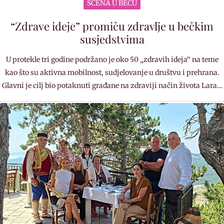
SCENA U BEČU
“Zdrave ideje” promiču zdravlje u bečkim
susjedstvima
U protekle tri godine podržano je oko 50 „zdravih ideja“ na teme
kao što su aktivna mobilnost, sudjelovanje u društvu i prehrana.
Glavni je cilj bio potaknuti građane na zdraviji način života Lara…