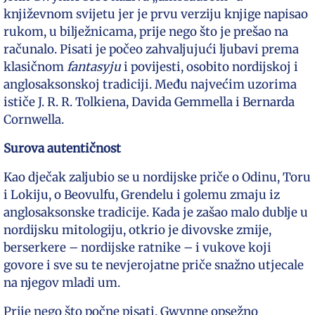
književnom svijetu jer je prvu verziju knjige napisao
rukom, u bilježnicama, prije nego što je prešao na
računalo. Pisati je počeo zahvaljujući ljubavi prema
klasičnom
fantasyju
i povijesti, osobito nordijskoj i
anglosaksonskoj tradiciji. Među najvećim uzorima
ističe J. R. R. Tolkiena, Davida Gemmella i Bernarda
Cornwella.
Surova autentičnost
Kao dječak zaljubio se u nordijske priče o Odinu, Toru
i Lokiju, o Beovulfu, Grendelu i golemu zmaju iz
anglosaksonske tradicije. Kada je zašao malo dublje u
nordijsku mitologiju, otkrio je divovske zmije,
berserkere – nordijske ratnike – i vukove koji
govore i sve su te nevjerojatne priče snažno utjecale
na njegov mladi um.
Prije nego što počne pisati, Gwynne opsežno