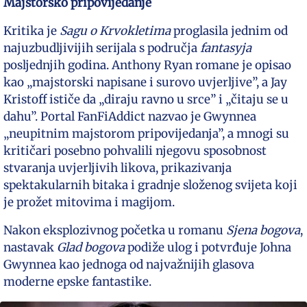
Majstorsko pripovijedanje
Kritika je
Sagu o Krvokletima
proglasila jednim od
najuzbudljivijih serijala s područja
fantasyja
posljednjih godina. Anthony Ryan romane je opisao
kao „majstorski napisane i surovo uvjerljive”, a Jay
Kristoff ističe da „diraju ravno u srce” i „čitaju se u
dahu”. Portal FanFiAddict nazvao je Gwynnea
„neupitnim majstorom pripovijedanja”, a mnogi su
kritičari posebno pohvalili njegovu sposobnost
stvaranja uvjerljivih likova, prikazivanja
spektakularnih bitaka i gradnje složenog svijeta koji
je prožet mitovima i magijom.
Nakon eksplozivnog početka u romanu
Sjena bogova
,
nastavak
Glad bogova
podiže ulog i potvrđuje Johna
Gwynnea kao jednoga od najvažnijih glasova
moderne epske fantastike.