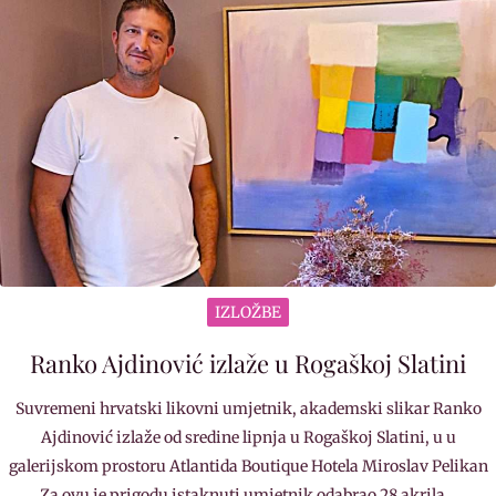
IZLOŽBE
Ranko Ajdinović izlaže u Rogaškoj Slatini
Suvremeni hrvatski likovni umjetnik, akademski slikar Ranko
Ajdinović izlaže od sredine lipnja u Rogaškoj Slatini, u u
galerijskom prostoru Atlantida Boutique Hotela Miroslav Pelikan
Za ovu je prigodu istaknuti umjetnik odabrao 28 akrila…