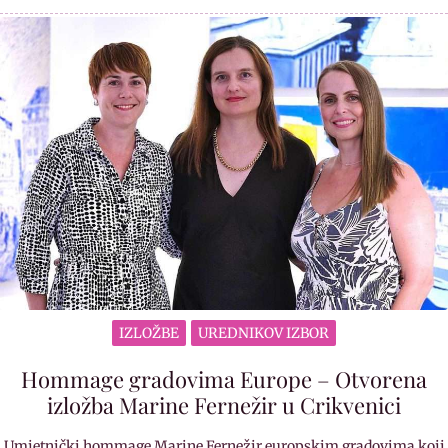
IZLOŽBE
UREDNIKOV IZBOR
Hommage gradovima Europe – Otvorena
izložba Marine Fernežir u Crikvenici
Umjetnički hommage Marine Fernežir europskim gradovima koji