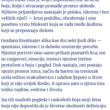
boje, linije i stvaranje pronašle prostor slobode.
Njihovo prijateljstvo nastajalo je polako, iskreno i bez
velikih riječi — kroz podršku, ohrabrenje i onu
posebnu vrstu bliskosti koja se rađa među ljudima
koji se prepoznaju dušom.
Gordana Knolmajer slika kao što neki ljudi dišu —
spontano, iskreno i iz duboke unutarnje potrebe.
Njezini portreti nisu samo prikazi poznatih lica; oni
su razgovori, emocije, trenuci njezine intime
pretočeni u boju i pogled. Dok nastaju, oni postaju
njezin prostor mira, način da barem na trenutak
utiša težinu svakodnevice i udahne ljepotu u život
koji je nije uvijek štedio. A upravo zato u njima ima
toliko topline, vedrine i života.
Iza tih snažnih pogleda i raskošnih boja stoji žena
koja nije dopustila da je životne okolnosti definiraju.