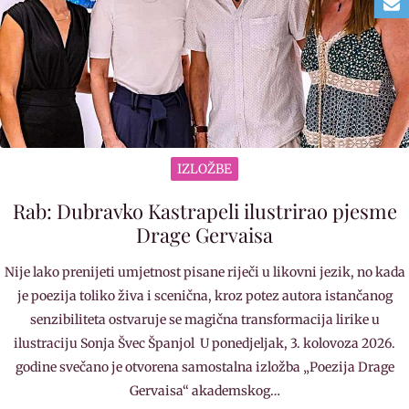
IZLOŽBE
Rab: Dubravko Kastrapeli ilustrirao pjesme
Drage Gervaisa
Nije lako prenijeti umjetnost pisane riječi u likovni jezik, no kada
je poezija toliko živa i scenična, kroz potez autora istančanog
senzibiliteta ostvaruje se magična transformacija lirike u
ilustraciju Sonja Švec Španjol U ponedjeljak, 3. kolovoza 2026.
godine svečano je otvorena samostalna izložba „Poezija Drage
Gervaisa“ akademskog…