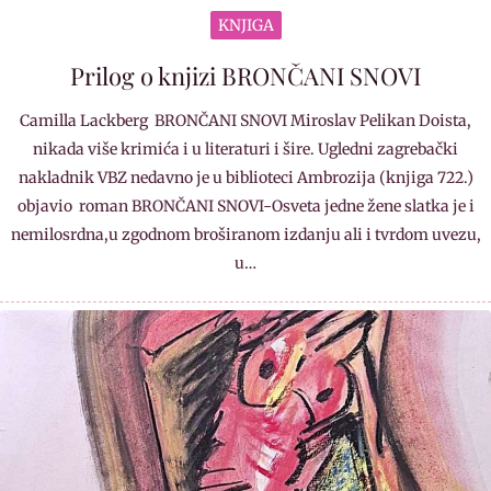
KNJIGA
Prilog o knjizi BRONČANI SNOVI
Camilla Lackberg BRONČANI SNOVI Miroslav Pelikan Doista,
nikada više krimića i u literaturi i šire. Ugledni zagrebački
nakladnik VBZ nedavno je u biblioteci Ambrozija (knjiga 722.)
objavio roman BRONČANI SNOVI-Osveta jedne žene slatka je i
nemilosrdna,u zgodnom broširanom izdanju ali i tvrdom uvezu,
u…