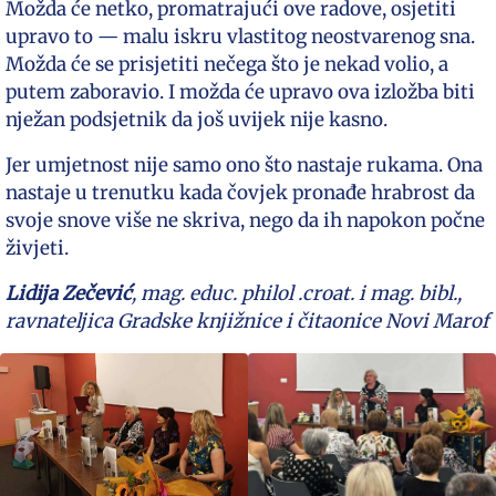
Možda će netko, promatrajući ove radove, osjetiti
upravo to — malu iskru vlastitog neostvarenog sna.
Možda će se prisjetiti nečega što je nekad volio, a
putem zaboravio. I možda će upravo ova izložba biti
nježan podsjetnik da još uvijek nije kasno.
Jer umjetnost nije samo ono što nastaje rukama. Ona
nastaje u trenutku kada čovjek pronađe hrabrost da
svoje snove više ne skriva, nego da ih napokon počne
živjeti.
Lidija Zečević
, mag. educ. philol .croat. i mag. bibl.,
ravnateljica Gradske knjižnice i čitaonice Novi Marof