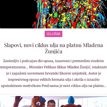
IZLOŽBE
Slapovi, novi ciklus ulja na platnu Mladena
Žunjića
Zanimljiv i poticajan dio opusa, izazovan i premrežen visokim
temperaturama… Miroslav Pelikan Slikar Mladen Žunjić, istaknuti
je i zapaženi suvremeni hrvatski likovni umjetnik. Autor je
impresivnog opusa velikih formata ulja i akrila s izrazito
apstraktnom motivikom Pred nama je novi ciklus ulja na platnu…