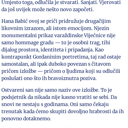
Umjesto toga, odlučila je stvarati. Sanjati. Vjerovati
da još uvijek može nešto novo započeti.
Hana Babić ovoj se priči pridružuje drugačijim
likovnim izrazom, ali istom emocijom. Njezin
monumentalni prikaz varaždinske Vijećnice nije
samo hommage gradu — to je osobni trag, tihi
dijalog prostora, identiteta i pripadanja. Kao
kontrapunkt Gordaninim portretima, taj rad ostaje
samostalan, ali ipak duboko povezan s čitavom
pričom izložbe — pričom o ljudima koji su odlučili
poslušati ono što ih bravoiznutra poziva.
Ostvareni san nije samo naziv ove izložbe. To je
podsjetnik da nikada nije kasno vratiti se sebi. Da
snovi ne nestaju s godinama. Oni samo čekaju
trenutak kada ćemo skupiti dovoljno hrabrosti da ih
ponovno dotaknemo.