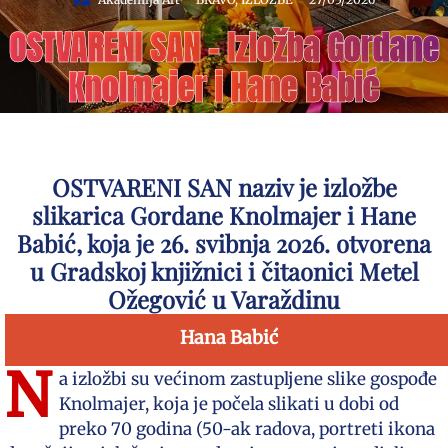
OSTVARENI SAN – Izložba Gordane
Knolmajer i Hane Babić
OSTVARENI SAN naziv je izložbe
slikarica Gordane Knolmajer i Hane
Babić, koja je 26. svibnja 2026. otvorena
u Gradskoj knjižnici i čitaonici Metel
Ožegović u Varaždinu
Hana Babić
N
a izložbi su većinom zastupljene slike gospođe
Knolmajer, koja je počela slikati u dobi od
preko 70 godina (50-ak radova, portreti ikona