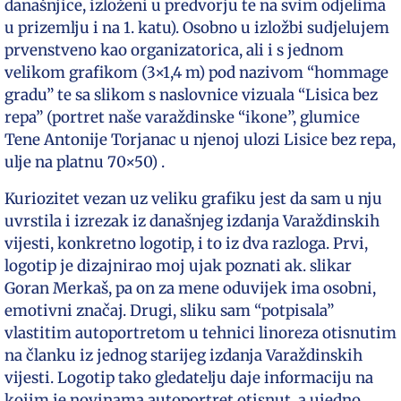
današnjice, izloženi u predvorju te na svim odjelima
u prizemlju i na 1. katu). Osobno u izložbi sudjelujem
prvenstveno kao organizatorica, ali i s jednom
velikom grafikom (3×1,4 m) pod nazivom “hommage
gradu” te sa slikom s naslovnice vizuala “Lisica bez
repa” (portret naše varaždinske “ikone”, glumice
Tene Antonije Torjanac u njenoj ulozi Lisice bez repa,
ulje na platnu 70×50) .
Kuriozitet vezan uz veliku grafiku jest da sam u nju
uvrstila i izrezak iz današnjeg izdanja Varaždinskih
vijesti, konkretno logotip, i to iz dva razloga. Prvi,
logotip je dizajnirao moj ujak poznati ak. slikar
Goran Merkaš, pa on za mene oduvijek ima osobni,
emotivni značaj. Drugi, sliku sam “potpisala”
vlastitim autoportretom u tehnici linoreza otisnutim
na članku iz jednog starijeg izdanja Varaždinskih
vijesti. Logotip tako gledatelju daje informaciju na
kojim je novinama autoportret otisnut, a ujedno