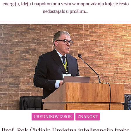
energiju, ideju i napokon onu vrstu samopouzdanja koje je često
nedostajalo u prošlim…
UREDNIKOV IZBOR
ZNANOST
Prof. Rok Čivljak: Umjetna inteligencija treba