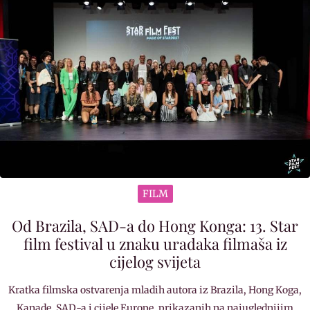
FILM
Od Brazila, SAD-a do Hong Konga: 13. Star
film festival u znaku uradaka filmaša iz
cijelog svijeta
Kratka filmska ostvarenja mladih autora iz Brazila, Hong Koga,
Kanade, SAD-a i cijele Europe, prikazanih na najuglednijim