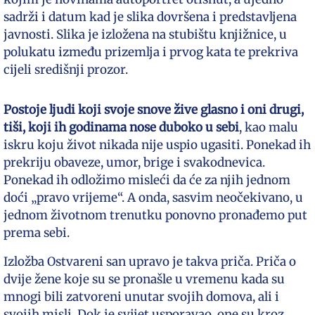
sadrži i datum kad je slika dovršena i predstavljena
javnosti. Slika je izložena na stubištu knjižnice, u
polukatu između prizemlja i prvog kata te prekriva
cijeli središnji prozor.
Postoje ljudi koji svoje snove žive glasno i oni drugi,
tiši, koji ih godinama nose duboko u sebi
, kao malu
iskru koju život nikada nije uspio ugasiti. Ponekad ih
prekriju obaveze, umor, brige i svakodnevica.
Ponekad ih odložimo misleći da će za njih jednom
doći „pravo vrijeme“. A onda, sasvim neočekivano, u
jednom životnom trenutku ponovno pronađemo put
prema sebi.
Izložba Ostvareni san upravo je takva priča. Priča o
dvije žene koje su se pronašle u vremenu kada su
mnogi bili zatvoreni unutar svojih domova, ali i
svojih misli. Dok je svijet usporavao, one su kroz