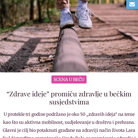
SCENA U BEČU
“Zdrave ideje” promiču zdravlje u bečkim
susjedstvima
U protekle tri godine podržano je oko 50 „zdravih ideja“ na teme
kao što su aktivna mobilnost, sudjelovanje u društvu i prehrana.
Glavni je cilj bio potaknuti građane na zdraviji način života Lara