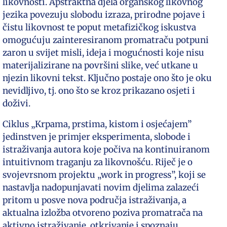
likovnosti. Apstraktna djela organskog likovnog
jezika povezuju slobodu izraza, prirodne pojave i
čistu likovnost te poput metafizičkog iskustva
omogućuju zainteresiranom promatraču potpuni
zaron u svijet misli, ideja i mogućnosti koje nisu
materijalizirane na površini slike, već utkane u
njezin likovni tekst. Ključno postaje ono što je oku
nevidljivo, tj. ono što se kroz prikazano osjeti i
doživi.
Ciklus „Krpama, prstima, kistom i osjećajem”
jedinstven je primjer eksperimenta, slobode i
istraživanja autora koje počiva na kontinuiranom
intuitivnom traganju za likovnošću. Riječ je o
svojevrsnom projektu „work in progress”, koji se
nastavlja nadopunjavati novim djelima zalazeći
pritom u posve nova područja istraživanja, a
aktualna izložba otvoreno poziva promatrača na
aktivno istraživanje, otkrivanje i spoznaju