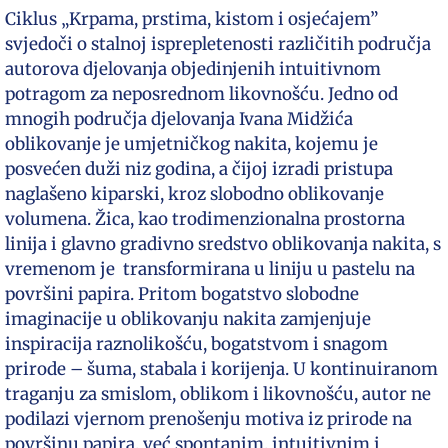
Ciklus „Krpama, prstima, kistom i osjećajem”
svjedoči o stalnoj isprepletenosti različitih područja
autorova djelovanja objedinjenih intuitivnom
potragom za neposrednom likovnošću. Jedno od
mnogih područja djelovanja Ivana Midžića
oblikovanje je umjetničkog nakita, kojemu je
posvećen duži niz godina, a čijoj izradi pristupa
naglašeno kiparski, kroz slobodno oblikovanje
volumena. Žica, kao trodimenzionalna prostorna
linija i glavno gradivno sredstvo oblikovanja nakita, s
vremenom je transformirana u liniju u pastelu na
površini papira. Pritom bogatstvo slobodne
imaginacije u oblikovanju nakita zamjenjuje
inspiracija raznolikošću, bogatstvom i snagom
prirode – šuma, stabala i korijenja. U kontinuiranom
traganju za smislom, oblikom i likovnošću, autor ne
podilazi vjernom prenošenju motiva iz prirode na
površinu papira, već spontanim, intuitivnim i