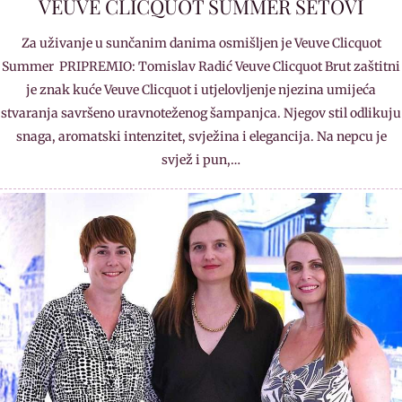
VEUVE CLICQUOT SUMMER SETOVI
Za uživanje u sunčanim danima osmišljen je Veuve Clicquot
Summer PRIPREMIO: Tomislav Radić Veuve Clicquot Brut zaštitni
je znak kuće Veuve Clicquot i utjelovljenje njezina umijeća
stvaranja savršeno uravnoteženog šampanjca. Njegov stil odlikuju
snaga, aromatski intenzitet, svježina i elegancija. Na nepcu je
svjež i pun,…