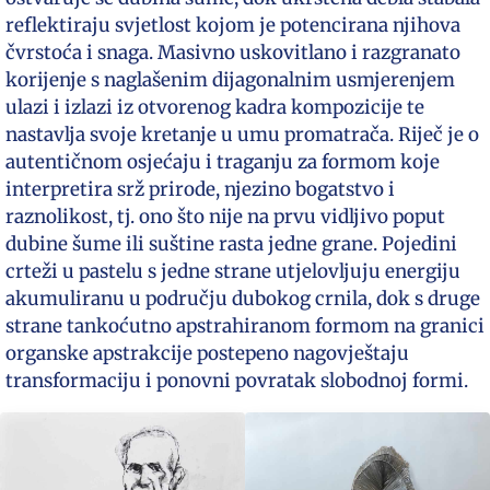
reflektiraju svjetlost kojom je potencirana njihova
čvrstoća i snaga. Masivno uskovitlano i razgranato
korijenje s naglašenim dijagonalnim usmjerenjem
ulazi i izlazi iz otvorenog kadra kompozicije te
nastavlja svoje kretanje u umu promatrača. Riječ je o
autentičnom osjećaju i traganju za formom koje
interpretira srž prirode, njezino bogatstvo i
raznolikost, tj. ono što nije na prvu vidljivo poput
dubine šume ili suštine rasta jedne grane. Pojedini
crteži u pastelu s jedne strane utjelovljuju energiju
akumuliranu u području dubokog crnila, dok s druge
strane tankoćutno apstrahiranom formom na granici
organske apstrakcije postepeno nagovještaju
transformaciju i ponovni povratak slobodnoj formi.