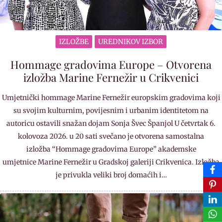
IZLOŽBE
UREDNIKOV IZBOR
Hommage gradovima Europe – Otvorena
izložba Marine Fernežir u Crikvenici
Umjetnički hommage Marine Fernežir europskim gradovima koji
su svojim kulturnim, povijesnim i urbanim identitetom na
autoricu ostavili snažan dojam Sonja Švec Španjol U četvrtak 6.
kolovoza 2026. u 20 sati svečano je otvorena samostalna
izložba “Hommage gradovima Europe” akademske
umjetnice Marine Fernežir u Gradskoj galeriji Crikvenica. Izložba
je privukla veliki broj domaćih i…