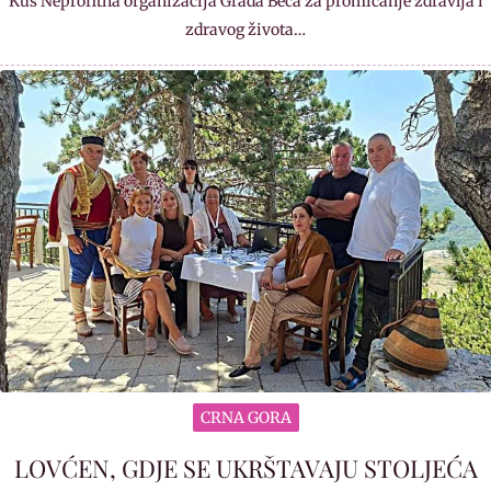
Kuš Neprofitna organizacija Grada Beča za promicanje zdravlja i
zdravog života…
CRNA GORA
LOVĆEN, GDJE SE UKRŠTAVAJU STOLJEĆA