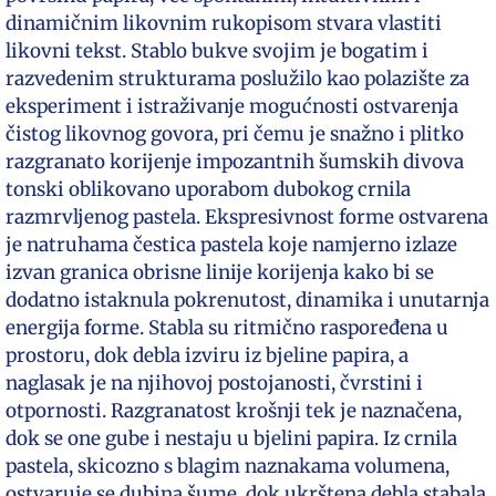
dinamičnim likovnim rukopisom stvara vlastiti
likovni tekst. Stablo bukve svojim je bogatim i
razvedenim strukturama poslužilo kao polazište za
eksperiment i istraživanje mogućnosti ostvarenja
čistog likovnog govora, pri čemu je snažno i plitko
razgranato korijenje impozantnih šumskih divova
tonski oblikovano uporabom dubokog crnila
razmrvljenog pastela. Ekspresivnost forme ostvarena
je natruhama čestica pastela koje namjerno izlaze
izvan granica obrisne linije korijenja kako bi se
dodatno istaknula pokrenutost, dinamika i unutarnja
energija forme. Stabla su ritmično raspoređena u
prostoru, dok debla izviru iz bjeline papira, a
naglasak je na njihovoj postojanosti, čvrstini i
otpornosti. Razgranatost krošnji tek je naznačena,
dok se one gube i nestaju u bjelini papira. Iz crnila
pastela, skicozno s blagim naznakama volumena,
ostvaruje se dubina šume, dok ukrštena debla stabala