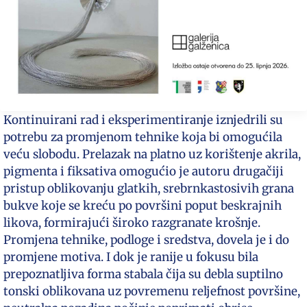
Kontinuirani rad i eksperimentiranje iznjedrili su
potrebu za promjenom tehnike koja bi omogućila
veću slobodu. Prelazak na platno uz korištenje akrila,
pigmenta i fiksativa omogućio je autoru drugačiji
pristup oblikovanju glatkih, srebrnkastosivih grana
bukve koje se kreću po površini poput beskrajnih
likova, formirajući široko razgranate krošnje.
Promjena tehnike, podloge i sredstva, dovela je i do
promjene motiva. I dok je ranije u fokusu bila
prepoznatljiva forma stabala čija su debla suptilno
tonski oblikovana uz povremenu reljefnost površine,