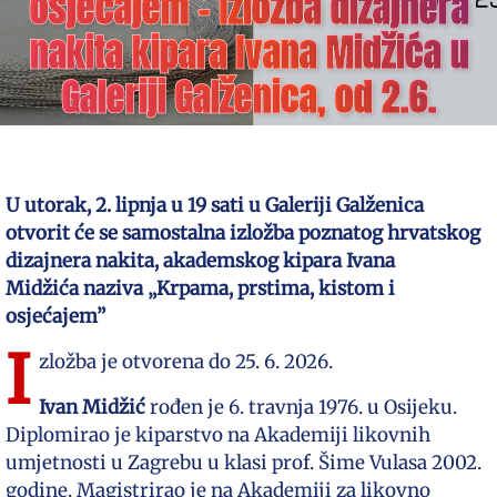
osjećajem – Izložba dizajnera
nakita kipara Ivana Midžića u
Galeriji Galženica, od 2.6.
U utorak, 2. lipnja u 19 sati u Galeriji Galženica
otvorit će se samostalna izložba poznatog hrvatskog
dizajnera nakita, akademskog kipara Ivana
Midžića naziva „Krpama, prstima, kistom i
osjećajem”
I
zložba je otvorena do 25. 6. 2026.
Ivan Midžić
rođen je 6. travnja 1976. u Osijeku.
Diplomirao je kiparstvo na Akademiji likovnih
umjetnosti u Zagrebu u klasi prof. Šime Vulasa 2002.
godine. Magistrirao je na Akademiji za likovno