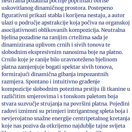
neutralna pozadina počinje poprimati obrise
uskovitlanog dinamičnog prostora. Postepeno
figurativni prikazi stabla i korijena nestaju, a autor
ulazi u područje apstrakcije koja počiva na organskoj
asocijativnosti oblikovanih kompozicija. Neutralna
bjelina pozadine na ranijim crtežima sada je
dinamizirana uplivom crnih i sivih tonova te
slobodnim ekspresivnim nanosima boje na platno.
Crnilo koje je ranije bilo uravnoteženo bjelinom
platna zamjenjuje bogati spektar sivih tonova,
formirajući dinamična gibanja impozantnih
razmjera. Spontano i intuitivno građenje
kompozicije slobodnim potezima prstiju ili tkanine u
različitim smjerovima i s tonskom paletom boja
stvara suzvučje strujanja na površini platna. Pojedini
radovi iznimni su primjeri intrigantnog spleta boja i
nevjerojatno snažne energije centripetalnog kretanja
koje nas poziva da otkrijemo najdublje tajne svijeta