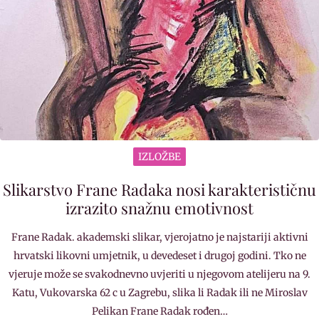
IZLOŽBE
Slikarstvo Frane Radaka nosi karakterističnu
izrazito snažnu emotivnost
Frane Radak. akademski slikar, vjerojatno je najstariji aktivni
hrvatski likovni umjetnik, u devedeset i drugoj godini. Tko ne
vjeruje može se svakodnevno uvjeriti u njegovom atelijeru na 9.
Katu, Vukovarska 62 c u Zagrebu, slika li Radak ili ne Miroslav
Pelikan Frane Radak rođen…