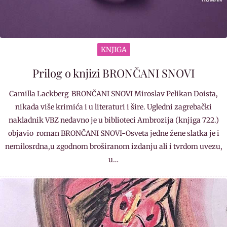
KNJIGA
Prilog o knjizi BRONČANI SNOVI
Camilla Lackberg BRONČANI SNOVI Miroslav Pelikan Doista,
nikada više krimića i u literaturi i šire. Ugledni zagrebački
nakladnik VBZ nedavno je u biblioteci Ambrozija (knjiga 722.)
objavio roman BRONČANI SNOVI-Osveta jedne žene slatka je i
nemilosrdna,u zgodnom broširanom izdanju ali i tvrdom uvezu,
u…