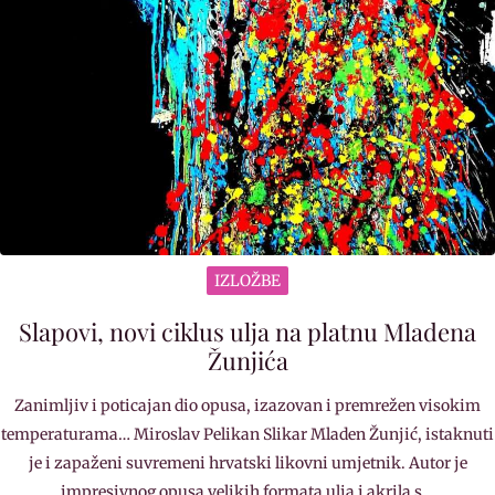
IZLOŽBE
Slapovi, novi ciklus ulja na platnu Mladena
Žunjića
Zanimljiv i poticajan dio opusa, izazovan i premrežen visokim
temperaturama… Miroslav Pelikan Slikar Mladen Žunjić, istaknuti
je i zapaženi suvremeni hrvatski likovni umjetnik. Autor je
impresivnog opusa velikih formata ulja i akrila s…