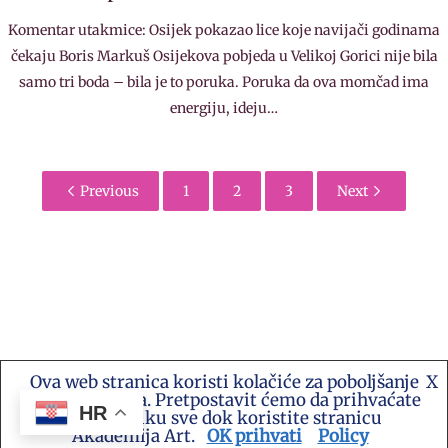
Komentar utakmice: Osijek pokazao lice koje navijači godinama
čekaju Boris Markuš Osijekova pobjeda u Velikoj Gorici nije bila
samo tri boda – bila je to poruka. Poruka da ova momčad ima
energiju, ideju…
Previous
1
2
3
Next
Ova web stranica koristi kolačiće za poboljšanje
X
Kontakt e-mail: akademija.art@gmail.com •
vašeg iskustva. Pretpostavit ćemo da prihvaćate
Akademija Art Zagreb • Hrvatska stranica za
HR
ovu politiku sve dok koristite stranicu
umjetnost i sve druge vijesti te platforma suradnje
Akademija Art.
OK prihvati
Policy
© Copyright 2005 © All rights reserved