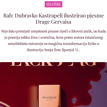
IZLOŽBE
Rab: Dubravko Kastrapeli ilustrirao pjesme
Drage Gervaisa
Nije lako prenijeti umjetnost pisane riječi u likovni jezik, no kada
je poezija toliko živa i scenična, kroz potez autora istančanog
senzibiliteta ostvaruje se magična transformacija lirike u
ilustraciju Sonja Švec Španjol U…