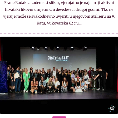
Frane Radak. akademski slikar, vjerojatno je najstariji aktivni
hrvatski likovni umjetnik, u devedeset i drugoj godini. Tko ne
vjeruje može se svakodnevno uvjeriti u njegovom atelijeru na 9.
Katu, Vukovarska 62 c u…