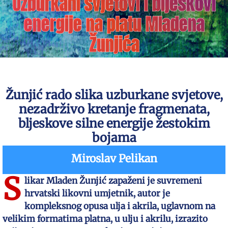
Uzburkani svjetovi i bljeskovi
energije na platu Mladena
Žunjića
Žunjić rado slika uzburkane svjetove,
nezadrživo kretanje fragmenata,
bljeskove silne energije žestokim
bojama
Miroslav Pelikan
S
likar Mladen Žunjić zapaženi je suvremeni
hrvatski likovni umjetnik, autor je
kompleksnog opusa ulja i akrila, uglavnom na
velikim formatima platna, u ulju i akrilu, izrazito