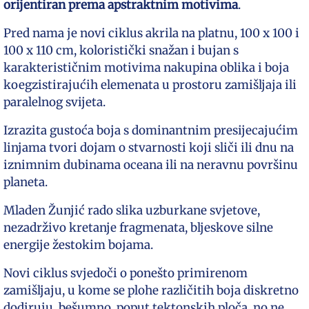
orijentiran prema apstraktnim motivima
.
Pred nama je novi ciklus akrila na platnu, 100 x 100 i
100 x 110 cm, koloristički snažan i bujan s
karakterističnim motivima nakupina oblika i boja
koegzistirajućih elemenata u prostoru zamišljaja ili
paralelnog svijeta.
Izrazita gustoća boja s dominantnim presijecajućim
linjama tvori dojam o stvarnosti koji sliči ili dnu na
iznimnim dubinama oceana ili na neravnu površinu
planeta.
Mladen Žunjić rado slika uzburkane svjetove,
nezadrživo kretanje fragmenata, bljeskove silne
energije žestokim bojama.
Novi ciklus svjedoči o ponešto primirenom
zamišljaju, u kome se plohe različitih boja diskretno
dodiruju, bešumno, poput tektonskih ploča, no ne