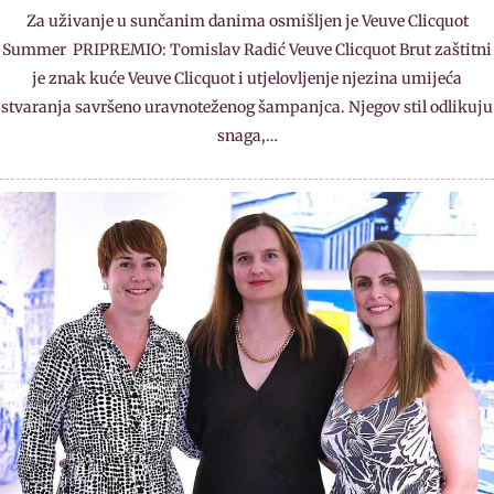
Za uživanje u sunčanim danima osmišljen je Veuve Clicquot
Summer PRIPREMIO: Tomislav Radić Veuve Clicquot Brut zaštitni
je znak kuće Veuve Clicquot i utjelovljenje njezina umijeća
stvaranja savršeno uravnoteženog šampanjca. Njegov stil odlikuju
snaga,…