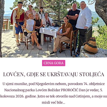
CRNA GORA
LOVĆEN, GDJE SE UKRŠTAVAJU STOLJEĆA
U sjeni munike, pod Njegoševim nebom, povodom 74. obljetnice
Nacionalnog parka Lovćen Božidar PROROČIĆ Dan je vedar, 5.
kolovoza 2026. godine. Jutro se tek otvorilo nad Cetinjem, a moje su
misli već bile…