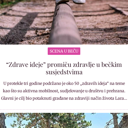
SCENA U BEČU
“Zdrave ideje” promiču zdravlje u bečkim
susjedstvima
U protekle tri godine podržano je oko 50 „zdravih ideja“ na teme
kao što su aktivna mobilnost, sudjelovanje u društvu i prehrana.
Glavni je cilj bio potaknuti građane na zdraviji način života Lara…