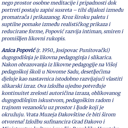
nego prostor osobne meditacije i pripadnosti dok
portreti postaju zapisi susreta – tihi dijalozi između
promatrača i prikazanog. Kroz široku paletu i
suptilne pomake između realističkog prikaza i
reducirane forme, Popović razvija intiman, smiren i
promišljen likovni rukopis.
Anica Popović
(r. 1950., Josipovac Punitovački)
dugogodišnja je likovna pedagoginja i slikarica.
Nakon obrazovanja iz likovne pedagogije na Višoj
pedagoškoj školi u Novome Sadu, desetljećima
djeluje kao nastavnica istodobno razvijajući vlastiti
slikarski izraz. Ova izložba ujedno potvrđuje
kontinuitet zrelosti autoričina izraza, oblikovanog
dugogodišnjim iskustvom, pedagoškim radom i
trajnom vezanošću uz prostor i ljude koji je
okružuju. Vrata Muzeja Đakovštine će biti širom
otvorena! Izložbu sufinancira Grad Đakovo i