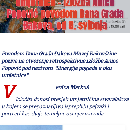
umjetnice – Izložba Anice
Popović povodom Dana Grada
Đakova, od 8. svibnja
Povodom Dana Grada Đakova Muzej Đakovštine
poziva na otvorenje retrospektivne izložbe Anice
Popović pod nazivom “Sinergija pogleda u oku
umjetnice”
V
enina Markuš
Izložba donosi presjek umjetničina stvaralaštva
u kojem se prepoznatljivo isprepliću pejzaži i
portreti kao dvije temeljne osi njezina rada.