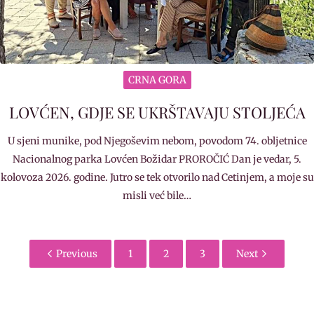
CRNA GORA
LOVĆEN, GDJE SE UKRŠTAVAJU STOLJEĆA
U sjeni munike, pod Njegoševim nebom, povodom 74. obljetnice
Nacionalnog parka Lovćen Božidar PROROČIĆ Dan je vedar, 5.
kolovoza 2026. godine. Jutro se tek otvorilo nad Cetinjem, a moje su
misli već bile…
Previous
1
2
3
Next