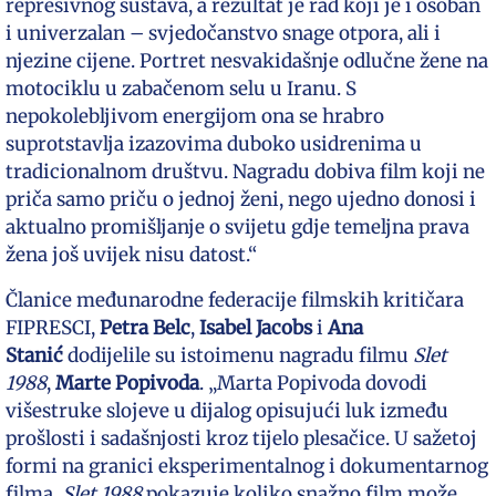
represivnog sustava, a rezultat je rad koji je i osoban
i univerzalan – svjedočanstvo snage otpora, ali i
njezine cijene. Portret nesvakidašnje odlučne žene na
motociklu u zabačenom selu u Iranu. S
nepokolebljivom energijom ona se hrabro
suprotstavlja izazovima duboko usidrenima u
tradicionalnom društvu. Nagradu dobiva film koji ne
priča samo priču o jednoj ženi, nego ujedno donosi i
aktualno promišljanje o svijetu gdje temeljna prava
žena još uvijek nisu datost.“
Članice međunarodne federacije filmskih kritičara
FIPRESCI,
Petra Belc
,
Isabel Jacobs
i
Ana
Stanić
dodijelile su istoimenu nagradu filmu
Slet
1988
,
Marte Popivoda
. „Marta Popivoda dovodi
višestruke slojeve u dijalog opisujući luk između
prošlosti i sadašnjosti kroz tijelo plesačice. U sažetoj
formi na granici eksperimentalnog i dokumentarnog
filma,
Slet 1988
pokazuje koliko snažno film može