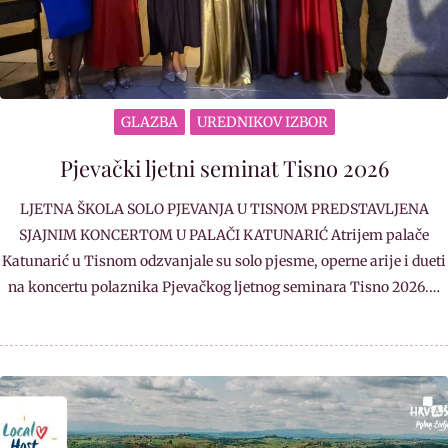
GLAZBA
UREDNIKOV IZBOR
Pjevački ljetni seminat Tisno 2026
LJETNA ŠKOLA SOLO PJEVANJA U TISNOM PREDSTAVLJENA
SJAJNIM KONCERTOM U PALAČI KATUNARIĆ Atrijem palače
Katunarić u Tisnom odzvanjale su solo pjesme, operne arije i dueti
na koncertu polaznika Pjevačkog ljetnog seminara Tisno 2026.…