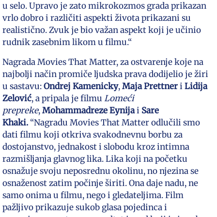
u selo. Upravo je zato mikrokozmos grada prikazan
vrlo dobro i različiti aspekti života prikazani su
realistično. Zvuk je bio važan aspekt koji je učinio
rudnik zasebnim likom u filmu.“
Nagrada Movies That Matter, za ostvarenje koje na
najbolji način promiče ljudska prava dodijelio je žiri
u sastavu:
Ondrej Kamenicky
,
Maja Prettner
i
Lidija
Zelović
, a pripala je filmu
Lomeći
prepreke
,
Mohammadreze Eynija
i
Sare
Khaki.
“Nagradu Movies That Matter odlučili smo
dati filmu koji otkriva svakodnevnu borbu za
dostojanstvo, jednakost i slobodu kroz intimna
razmišljanja glavnog lika. Lika koji na početku
osnažuje svoju neposrednu okolinu, no njezina se
osnaženost zatim počinje širiti. Ona daje nadu, ne
samo onima u filmu, nego i gledateljima. Film
pažljivo prikazuje sukob glasa pojedinca i