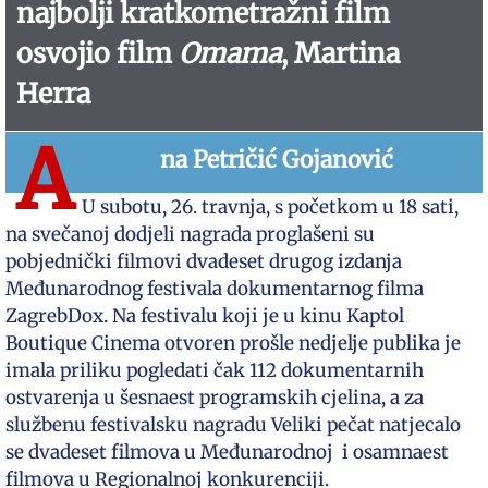
najbolji kratkometražni film
osvojio film
Omama
, Martina
Herra
A
na Petričić Gojanović
U subotu, 26. travnja, s početkom u 18 sati,
na svečanoj dodjeli nagrada proglašeni su
pobjednički filmovi dvadeset drugog izdanja
Međunarodnog festivala dokumentarnog filma
ZagrebDox. Na festivalu koji je u kinu Kaptol
Boutique Cinema otvoren prošle nedjelje publika je
imala priliku pogledati čak 112 dokumentarnih
ostvarenja u šesnaest programskih cjelina, a za
službenu festivalsku nagradu Veliki pečat natjecalo
se dvadeset filmova u Međunarodnoj i osamnaest
filmova u Regionalnoj konkurenciji.