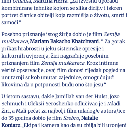
film
Omama
,
Martina Herra
. „Za izvrsnu uporabu
kombinirane tehnike kojom se slika dirljiv i iskren
portret članice obitelji koja razmišlja o životu, smrti i
samoći.“
Posebno priznanje istog žirija dobio je film
Zemlja
muškaraca
,
Mariam Bakacho Khatchvani
. “ Za gorak
prikaz hrabrosti u jeku sistemske opresije i
kulturnih uvjerenja, žiri nagrađuje posebnim
priznanjem film
Zemlja muškaraca
. Kroz intimne
vérité opservacije, ovaj film donosi rijedak pogled na
unutarnji sukob unutar zajednice, omogućujući
likovima da u potpunosti budu ono što jesu.“
U istom sastavu, dakle Jamillah van der Hulst, Jozo
Schmuch i Oleksii Yeroshenko odlučivao je i Mladi
žiri, a Mali pečat za najbolji film mladog/e autora/ice
do 35 godina dobio je film
Srebro
,
Natalie
Koniarz
„Ekipa i kamera kao da su zbilja bili uronjeni