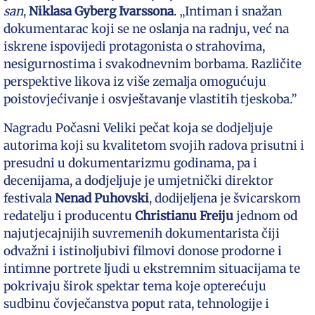
san
,
Niklasa Gyberg Ivarssona
. „Intiman i snažan
dokumentarac koji se ne oslanja na radnju, već na
iskrene ispovijedi protagonista o strahovima,
nesigurnostima i svakodnevnim borbama. Različite
perspektive likova iz više zemalja omogućuju
poistovjećivanje i osvještavanje vlastitih tjeskoba.”
Nagradu Počasni Veliki pečat koja se dodjeljuje
autorima koji su kvalitetom svojih radova prisutni i
presudni u dokumentarizmu godinama, pa i
decenijama, a dodjeljuje je umjetnički direktor
festivala
Nenad Puhovski
, dodijeljena je švicarskom
redatelju i producentu
Christianu Freiju
jednom od
najutjecajnijih suvremenih dokumentarista čiji
odvažni i istinoljubivi filmovi donose prodorne i
intimne portrete ljudi u ekstremnim situacijama te
pokrivaju širok spektar tema koje opterećuju
sudbinu čovječanstva poput rata, tehnologije i