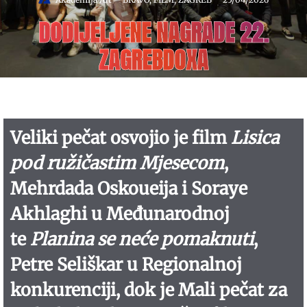
DODIJELJENE NAGRADE 22.
ZAGREBDOXA
Veliki pečat osvojio je film
Lisica
pod ružičastim Mjesecom
,
Mehrdada Oskoueija i Soraye
Akhlaghi u Međunarodnoj
te
Planina se neće pomaknuti
,
Petre Seliškar u Regionalnoj
konkurenciji, dok je Mali pečat za