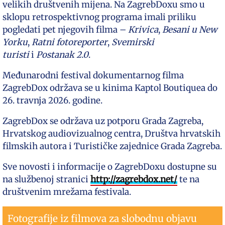
velikih društvenih mijena. Na ZagrebDoxu smo u
sklopu retrospektivnog programa imali priliku
pogledati pet njegovih filma –
Krivica
,
Besani u New
Yorku
,
Ratni fotoreporter
,
Svemirski
turisti
i
Postanak 2.0
.
Međunarodni festival dokumentarnog filma
ZagrebDox održava se u kinima Kaptol Boutiquea do
26. travnja 2026. godine.
ZagrebDox se održava uz potporu Grada Zagreba,
Hrvatskog audiovizualnog centra, Društva hrvatskih
filmskih autora i Turističke zajednice Grada Zagreba.
Sve novosti i informacije o ZagrebDoxu dostupne su
na službenoj stranici
http://zagrebdox.net/
te na
društvenim mrežama festivala.
Fotografije iz filmova za slobodnu objavu