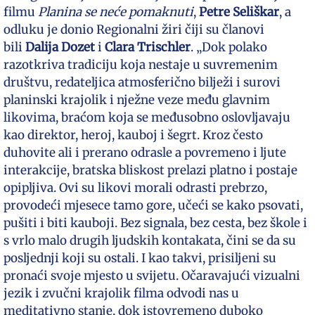
filmu
Planina se neće pomaknuti
,
Petre Seliškar
, a
odluku je donio Regionalni žiri čiji su članovi
bili
Dalija Dozet
i
Clara Trischler
. „Dok polako
razotkriva tradiciju koja nestaje u suvremenim
društvu, redateljica atmosferično bilježi i surovi
planinski krajolik i nježne veze među glavnim
likovima, braćom koja se međusobno oslovljavaju
kao direktor, heroj, kauboj i šegrt. Kroz često
duhovite ali i prerano odrasle a povremeno i ljute
interakcije, bratska bliskost prelazi platno i postaje
opipljiva. Ovi su likovi morali odrasti prebrzo,
provodeći mjesece tamo gore, učeći se kako psovati,
pušiti i biti kauboji. Bez signala, bez cesta, bez škole i
s vrlo malo drugih ljudskih kontakata, čini se da su
posljednji koji su ostali. I kao takvi, prisiljeni su
pronaći svoje mjesto u svijetu. Očaravajući vizualni
jezik i zvučni krajolik filma odvodi nas u
meditativno stanje, dok istovremeno duboko