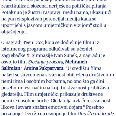
reartikulirati složena, neriješena politička pitanja.
Potaknuo je žustru raspravu među nama, ukazujući
na pun eksplozivan potencijal medija kada se
upotrijebi s jasnom umjetničkom vizijom“ stoji u
objašnjenju.
O nagradi Teen Dox, koja se dodjeljuje filmu iz
istoimenog programa odlučivali su učenici
zagrebačke X. gimnazije Ivan Supek, a nagradu je
osvojio film
Sjećanja prozora
,
Mehraneh
Salimian
i
Amina Pakparvara
. “U središtu filma
nalazi se suvremena stvarnost obilježena društvenim
nemirima i osobnim borbama, no ono što ga čini
posebnim jest način na koji tu stvarnost približava
gledatelju. Film umjetnički prikazuje društvene
nemire i osobne borbe. Gledatelja uvlači u stvarnost
likova i stvara snažan emotivni dojam.“ Posebno
priznanje Teen žirija osvojio je film
Ono što mi krade