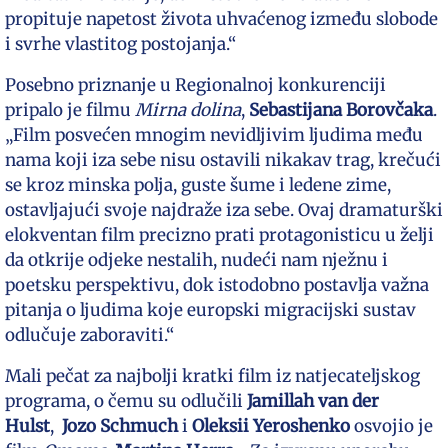
propituje napetost života uhvaćenog između slobode
i svrhe vlastitog postojanja.“
Posebno priznanje u Regionalnoj konkurenciji
pripalo je filmu
Mirna dolina
,
Sebastijana Borovčaka
.
„Film posvećen mnogim nevidljivim ljudima među
nama koji iza sebe nisu ostavili nikakav trag, krečući
se kroz minska polja, guste šume i ledene zime,
ostavljajući svoje najdraže iza sebe. Ovaj dramaturški
elokventan film precizno prati protagonisticu u želji
da otkrije odjeke nestalih, nudeći nam nježnu i
poetsku perspektivu, dok istodobno postavlja važna
pitanja o ljudima koje europski migracijski sustav
odlučuje zaboraviti.“
Mali pečat za najbolji kratki film iz natjecateljskog
programa, o čemu su odlučili
Jamillah van der
Hulst
,
Jozo Schmuch
i
Oleksii Yeroshenko
osvojio je