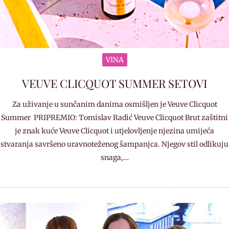
VINA
VEUVE CLICQUOT SUMMER SETOVI
Za uživanje u sunčanim danima osmišljen je Veuve Clicquot
Summer PRIPREMIO: Tomislav Radić Veuve Clicquot Brut zaštitni
je znak kuće Veuve Clicquot i utjelovljenje njezina umijeća
stvaranja savršeno uravnoteženog šampanjca. Njegov stil odlikuju
snaga,…