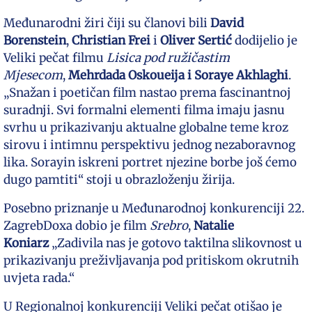
Međunarodni žiri čiji su članovi bili
David
Borenstein
,
Christian Frei
i
Oliver Sertić
dodijelio je
Veliki pečat filmu
Lisica pod ružičastim
Mjesecom
,
Mehrdada Oskoueija
i Soraye Akhlaghi
.
„Snažan i poetičan film nastao prema fascinantnoj
suradnji. Svi formalni elementi filma imaju jasnu
svrhu u prikazivanju aktualne globalne teme kroz
sirovu i intimnu perspektivu jednog nezaboravnog
lika. Sorayin iskreni portret njezine borbe još ćemo
dugo pamtiti“ stoji u obrazloženju žirija.
Posebno priznanje u Međunarodnoj konkurenciji 22.
ZagrebDoxa dobio je film
Srebro
,
Natalie
Koniarz
„Zadivila nas je gotovo taktilna slikovnost u
prikazivanju preživljavanja pod pritiskom okrutnih
uvjeta rada.“
U Regionalnoj konkurenciji Veliki pečat otišao je