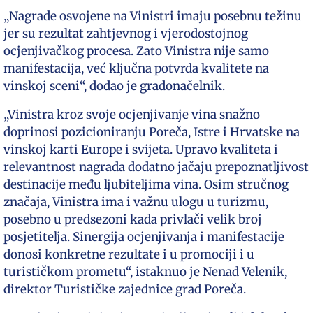
„Nagrade osvojene na Vinistri imaju posebnu težinu
jer su rezultat zahtjevnog i vjerodostojnog
ocjenjivačkog procesa. Zato Vinistra nije samo
manifestacija, već ključna potvrda kvalitete na
vinskoj sceni“, dodao je gradonačelnik.
„Vinistra kroz svoje ocjenjivanje vina snažno
doprinosi pozicioniranju Poreča, Istre i Hrvatske na
vinskoj karti Europe i svijeta. Upravo kvaliteta i
relevantnost nagrada dodatno jačaju prepoznatljivost
destinacije među ljubiteljima vina. Osim stručnog
značaja, Vinistra ima i važnu ulogu u turizmu,
posebno u predsezoni kada privlači velik broj
posjetitelja. Sinergija ocjenjivanja i manifestacije
donosi konkretne rezultate i u promociji i u
turističkom prometu“, istaknuo je Nenad Velenik,
direktor Turističke zajednice grad Poreča.