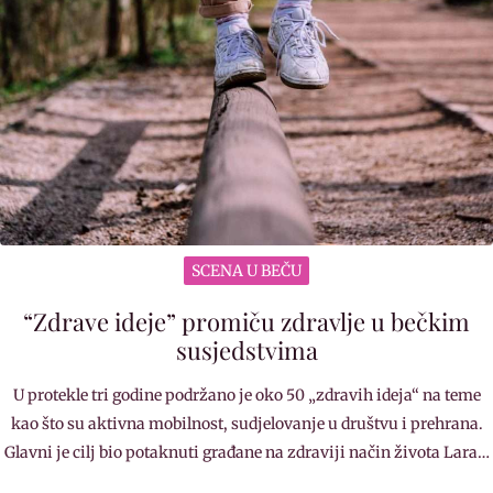
SCENA U BEČU
“Zdrave ideje” promiču zdravlje u bečkim
susjedstvima
U protekle tri godine podržano je oko 50 „zdravih ideja“ na teme
kao što su aktivna mobilnost, sudjelovanje u društvu i prehrana.
Glavni je cilj bio potaknuti građane na zdraviji način života Lara…