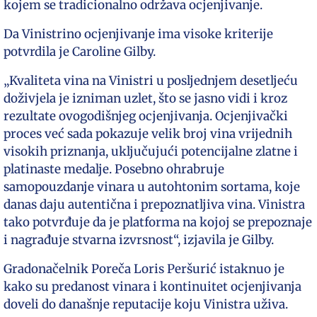
kojem se tradicionalno održava ocjenjivanje.
Da Vinistrino ocjenjivanje ima visoke kriterije
potvrdila je Caroline Gilby.
„Kvaliteta vina na Vinistri u posljednjem desetljeću
doživjela je izniman uzlet, što se jasno vidi i kroz
rezultate ovogodišnjeg ocjenjivanja. Ocjenjivački
proces već sada pokazuje velik broj vina vrijednih
visokih priznanja, uključujući potencijalne zlatne i
platinaste medalje. Posebno ohrabruje
samopouzdanje vinara u autohtonim sortama, koje
danas daju autentična i prepoznatljiva vina. Vinistra
tako potvrđuje da je platforma na kojoj se prepoznaje
i nagrađuje stvarna izvrsnost“, izjavila je Gilby.
Gradonačelnik Poreča Loris Peršurić istaknuo je
kako su predanost vinara i kontinuitet ocjenjivanja
doveli do današnje reputacije koju Vinistra uživa.