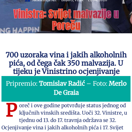
Vinistra: Svijet malvazije u
Poreču
700 uzoraka vina i jakih alkoholnih
pića, od čega čak 350 malvazija. U
tijeku je Vinistrino ocjenjivanje
Pripremio:
Tomislav Radić
– Foto:
Merlo
De Graia
P
oreč i ove godine potvrđuje status jednog od
ključnih vinskih središta. Uoči 32. Vinistre, u
tjednu od 13. do 17. travnja održava se 32.
Ocjenjivanje vina i jakih alkoholnih pića i 17. Svijet