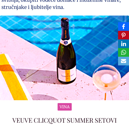
svibnja, okupiti vodeće domaće i inozemne vinare,
stručnjake i ljubitelje vina.
VINA
VEUVE CLICQUOT SUMMER SETOVI