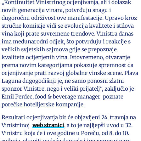
„Kontinuitet Vinistrinog ocjenjivanja, ali i dolazak
novih generacija vinara, potvrđuju snagu i
dugoročnu održivost ove manifestacije. Upravo kroz
stručne komisije vidi se evolucija kvalitete i stilova
vina koji prate suvremene trendove. Vinistra danas
ima međunarodni odjek, što potvrđuju i reakcije s
velikih svjetskih sajmova gdje se prepoznaje
kvaliteta ocijenjenih vina. Istovremeno, otvaranje
prema novim kategorijama pokazuje spremnost da
ocjenjivanje prati razvoj globalne vinske scene. Plava
Laguna dugogodišnji je, ne samo ponosni zlatni
sponzor Vinistre, nego i veliki prijatelj“, zaključio je
Emil Perdec, food & beverage manager poznate
porečke hotelijerske kompanije.
Rezultati ocjenjivanja bit će objavljeni 24. travnja na
Vinistrinoj
web stranici
, a to je najljepši uvod u 32.
Vinistru koja će i ove godine u Poreču, od 8. do 10.