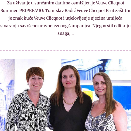
Za uživanje u sunčanim danima osmišljen je Veuve Clicquot
Summer PRIPREMIO: Tomislav Radić Veuve Clicquot Brut zaštitni
je znak kuće Veuve Clicquot i utjelovljenje njezina umijeća
stvaranja savršeno uravnoteženog šampanjca. Njegov stil odlikuju
snaga,…