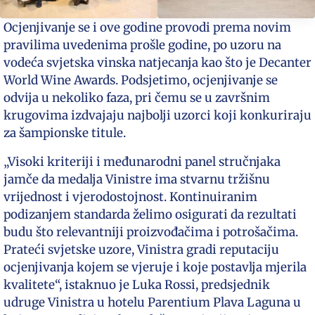
Ocjenjivanje se i ove godine provodi prema novim
pravilima uvedenima prošle godine, po uzoru na
vodeća svjetska vinska natjecanja kao što je Decanter
World Wine Awards. Podsjetimo, ocjenjivanje se
odvija u nekoliko faza, pri čemu se u završnim
krugovima izdvajaju najbolji uzorci koji konkuriraju
za šampionske titule.
„Visoki kriteriji i međunarodni panel stručnjaka
jamče da medalja Vinistre ima stvarnu tržišnu
vrijednost i vjerodostojnost. Kontinuiranim
podizanjem standarda želimo osigurati da rezultati
budu što relevantniji proizvođačima i potrošačima.
Prateći svjetske uzore, Vinistra gradi reputaciju
ocjenjivanja kojem se vjeruje i koje postavlja mjerila
kvalitete“, istaknuo je Luka Rossi, predsjednik
udruge Vinistra u hotelu Parentium Plava Laguna u