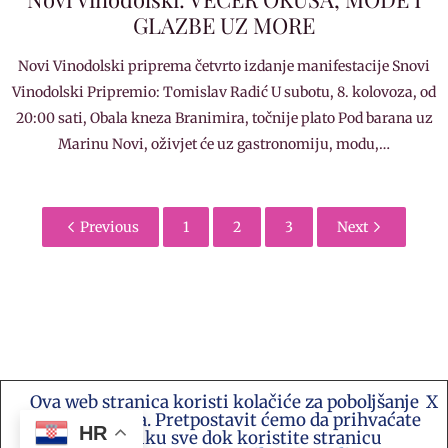
GLAZBE UZ MORE
Novi Vinodolski priprema četvrto izdanje manifestacije Snovi
Vinodolski Pripremio: Tomislav Radić U subotu, 8. kolovoza, od
20:00 sati, Obala kneza Branimira, točnije plato Pod barana uz
Marinu Novi, oživjet će uz gastronomiju, modu,…
Previous
1
2
3
Next
Ova web stranica koristi kolačiće za poboljšanje
X
Kontakt e-mail: akademija.art@gmail.com •
vašeg iskustva. Pretpostavit ćemo da prihvaćate
Akademija Art Zagreb • Hrvatska stranica za
HR
ovu politiku sve dok koristite stranicu
umjetnost i sve druge vijesti te platforma suradnje