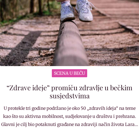
SCENA U BEČU
“Zdrave ideje” promiču zdravlje u bečkim
susjedstvima
U protekle tri godine podržano je oko 50 „zdravih ideja“ na teme
kao što su aktivna mobilnost, sudjelovanje u društvu i prehrana.
Glavni je cilj bio potaknuti građane na zdraviji način života Lara…