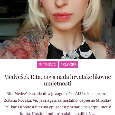
INTERVJU
IZLOŽBE
Medvešek Rita, nova nada hrvatske likovne
umjetnosti
Rita Medvešek studentica je zagrebačke ALU, u klasi je prof.
Zoltana Novaka. Već je izlagala samostalno, uspješno Miroslav
Pelikan Osobitost njezina opusa jest poznati i neiscrpni motiv
konja. Njezini konji pripadaju u najljepše…