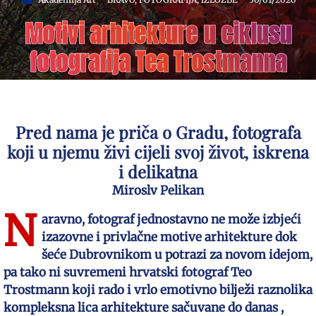
Motivi arhitekture u ciklusu
fotografija Tea Trostmanna
Pred nama je priča o Gradu, fotografa
koji u njemu živi cijeli svoj život, iskrena
i delikatna
Miroslv Pelikan
N
aravno, fotograf jednostavno ne može izbjeći
izazovne i privlačne motive arhitekture dok
šeće Dubrovnikom u potrazi za novom idejom,
pa tako ni suvremeni hrvatski fotograf Teo
Trostmann koji rado i vrlo emotivno bilježi raznolika
kompleksna lica arhitekture sačuvane do danas ,