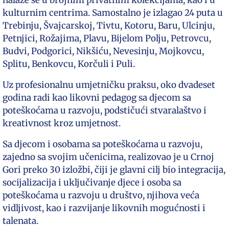
nalaze se u brojnim privatnim kolekcijama, kao i u
kulturnim centrima. Samostalno je izlagao 24 puta u
Trebinju, Švajcarskoj, Tivtu, Kotoru, Baru, Ulcinju,
Petnjici, Rožajima, Plavu, Bijelom Polju, Petrovcu,
Budvi, Podgorici, Nikšiću, Nevesinju, Mojkovcu,
Splitu, Benkovcu, Korčuli i Puli.
Uz profesionalnu umjetničku praksu, oko dvadeset
godina radi kao likovni pedagog sa djecom sa
poteškoćama u razvoju, podstičući stvaralaštvo i
kreativnost kroz umjetnost.
Sa djecom i osobama sa poteškoćama u razvoju,
zajedno sa svojim učenicima, realizovao je u Crnoj
Gori preko 30 izložbi, čiji je glavni cilj bio integracija,
socijalizacija i uključivanje djece i osoba sa
poteškoćama u razvoju u društvo, njihova veća
vidljivost, kao i razvijanje likovnih mogućnosti i
talenata.