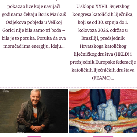
pokazao lice koje navijači
U sklopu XXVII. Svjetskog
godinama čekaju Boris Markuš
kongresa katoličkih liječnika,
Osijekova pobjeda u Velikoj
koji se od 30. srpnja do 1.
Gorici nije bila samo tri boda –
kolovoza 2026. održao u
bila je to poruka. Poruka da ova
Braziliji, predsjednik
momčad ima energiju, ideju…
Hrvatskoga katoličkog
liječničkog društva (HKLD) i
predsjednik Europske federacije
katoličkih liječničkih društava
(FEAMC)…