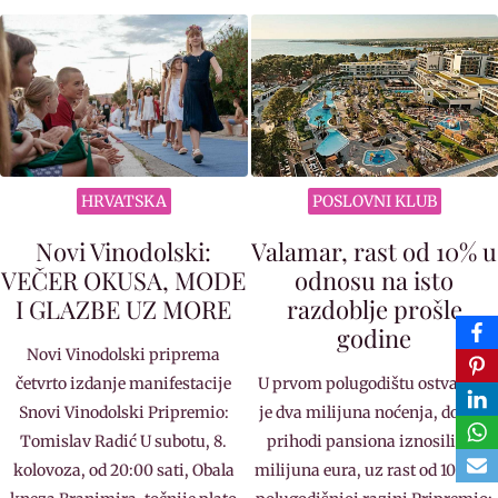
HRVATSKA
POSLOVNI KLUB
Novi Vinodolski:
Valamar, rast od 10% u
VEČER OKUSA, MODE
odnosu na isto
I GLAZBE UZ MORE
razdoblje prošle
godine
Novi Vinodolski priprema
četvrto izdanje manifestacije
U prvom polugodištu ostvareno
Snovi Vinodolski Pripremio:
je dva milijuna noćenja, dok su
Tomislav Radić U subotu, 8.
prihodi pansiona iznosili 125
kolovoza, od 20:00 sati, Obala
milijuna eura, uz rast od 10% na