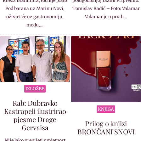
kneza Branimira, točnije plato
polugodišnjoj razini Pripremio:
Pod barana uz Marinu Novi,
Tomislav Radić – Foto: Valamar
oživjet će uz gastronomiju,
Valamar je u prvih…
modu,…
IZLOŽBE
Rab: Dubravko
Kastrapeli ilustrirao
KNJIGA
pjesme Drage
Prilog o knjizi
Gervaisa
BRONČANI SNOVI
Nije lako prenijeti umjetnost