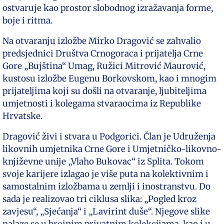
ostvaruje kao prostor slobodnog izražavanja forme,
boje i ritma.
Na otvaranju izložbe Mirko Dragović se zahvalio
predsjednici Društva Crnogoraca i prijatelja Crne
Gore „Bujština“ Umag, Ružici Mitrović Maurović,
kustosu izložbe Eugenu Borkovskom, kao i mnogim
prijateljima koji su došli na otvaranje, ljubiteljima
umjetnosti i kolegama stvaraocima iz Republike
Hrvatske.
Dragović živi i stvara u Podgorici. Član je Udruženja
likovnih umjetnika Crne Gore i Umjetničko-likovno-
književne unije „Vlaho Bukovac“ iz Splita. Tokom
svoje karijere izlagao je više puta na kolektivnim i
samostalnim izložbama u zemlji i inostranstvu. Do
sada je realizovao tri ciklusa slika: „Pogled kroz
zavjesu“, „Sjećanja“ i „Lavirint duše“. Njegove slike