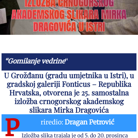
IZLOŽBA CRNOGORSKOG
AKADEMSKOG SLIKARA MIRKA
DRAGOVIĆA U ISTRI
“Gomilanje vedrine
“
U Grožđanu (gradu umjetnika u Istri), u
gradskoj galeriji Fonticus – Republika
Hrvatska, otvorena je 25. samostalna
izložba crnogorskog akademskog
slikara Mirka Dragovića
P
riredio:
Dragan Petrović
Izložba slika trajala je od 5. do 20. prosinca