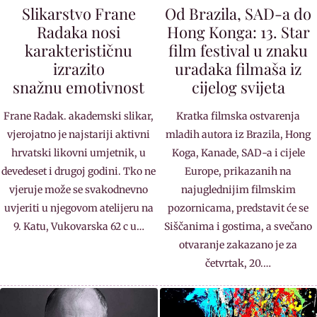
Slikarstvo Frane
Od Brazila, SAD-a do
Radaka nosi
Hong Konga: 13. Star
karakterističnu
film festival u znaku
izrazito
uradaka filmaša iz
snažnu emotivnost
cijelog svijeta
Frane Radak. akademski slikar,
Kratka filmska ostvarenja
vjerojatno je najstariji aktivni
mladih autora iz Brazila, Hong
hrvatski likovni umjetnik, u
Koga, Kanade, SAD-a i cijele
devedeset i drugoj godini. Tko ne
Europe, prikazanih na
vjeruje može se svakodnevno
najuglednijim filmskim
uvjeriti u njegovom atelijeru na
pozornicama, predstavit će se
9. Katu, Vukovarska 62 c u…
Siščanima i gostima, a svečano
otvaranje zakazano je za
četvrtak, 20.…