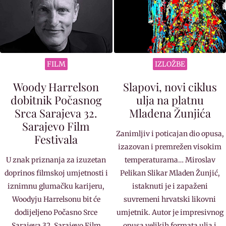
FILM
IZLOŽBE
Woody Harrelson
Slapovi, novi ciklus
dobitnik Počasnog
ulja na platnu
Srca Sarajeva 32.
Mladena Žunjića
Sarajevo Film
Zanimljiv i poticajan dio opusa,
Festivala
izazovan i premrežen visokim
U znak priznanja za izuzetan
temperaturama… Miroslav
doprinos filmskoj umjetnosti i
Pelikan Slikar Mladen Žunjić,
iznimnu glumačku karijeru,
istaknuti je i zapaženi
Woodyju Harrelsonu bit će
suvremeni hrvatski likovni
dodijeljeno Počasno Srce
umjetnik. Autor je impresivnog
Sarajeva 32. Sarajevo Film
opusa velikih formata ulja i