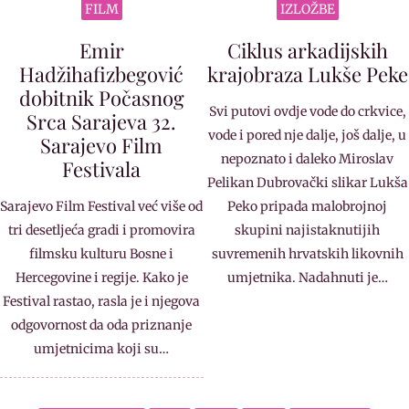
FILM
IZLOŽBE
Emir
Ciklus arkadijskih
Hadžihafizbegović
krajobraza Lukše Peke
dobitnik Počasnog
Svi putovi ovdje vode do crkvice,
Srca Sarajeva 32.
vode i pored nje dalje, još dalje, u
Sarajevo Film
nepoznato i daleko Miroslav
Festivala
Pelikan Dubrovački slikar Lukša
Sarajevo Film Festival već više od
Peko pripada malobrojnoj
tri desetljeća gradi i promovira
skupini najistaknutijih
filmsku kulturu Bosne i
suvremenih hrvatskih likovnih
Hercegovine i regije. Kako je
umjetnika. Nadahnuti je…
Festival rastao, rasla je i njegova
odgovornost da oda priznanje
umjetnicima koji su…