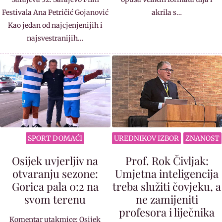
Festivala Ana Petričić Gojanović
akrila s…
Kao jedan od najcjenjenijih i
najsvestranijih…
SPORT DOMAĆI
UREDNIKOV IZBOR
ZNANOST
Osijek uvjerljiv na
Prof. Rok Čivljak:
otvaranju sezone:
Umjetna inteligencija
Gorica pala 0:2 na
treba služiti čovjeku, a
svom terenu
ne zamijeniti
profesora i liječnika
Komentar utakmice: Osijek