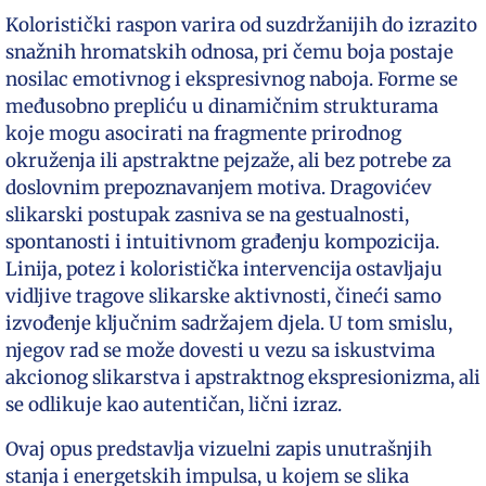
Koloristički raspon varira od suzdržanijih do izrazito
snažnih hromatskih odnosa, pri čemu boja postaje
nosilac emotivnog i ekspresivnog naboja. Forme se
međusobno prepliću u dinamičnim strukturama
koje mogu asocirati na fragmente prirodnog
okruženja ili apstraktne pejzaže, ali bez potrebe za
doslovnim prepoznavanjem motiva. Dragovićev
slikarski postupak zasniva se na gestualnosti,
spontanosti i intuitivnom građenju kompozicija.
Linija, potez i koloristička intervencija ostavljaju
vidljive tragove slikarske aktivnosti, čineći samo
izvođenje ključnim sadržajem djela. U tom smislu,
njegov rad se može dovesti u vezu sa iskustvima
akcionog slikarstva i apstraktnog ekspresionizma, ali
se odlikuje kao autentičan, lični izraz.
Ovaj opus predstavlja vizuelni zapis unutrašnjih
stanja i energetskih impulsa, u kojem se slika