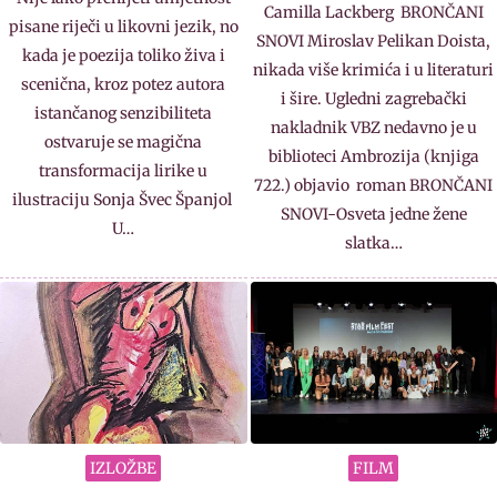
Camilla Lackberg BRONČANI
pisane riječi u likovni jezik, no
SNOVI Miroslav Pelikan Doista,
kada je poezija toliko živa i
nikada više krimića i u literaturi
scenična, kroz potez autora
i šire. Ugledni zagrebački
istančanog senzibiliteta
nakladnik VBZ nedavno je u
ostvaruje se magična
biblioteci Ambrozija (knjiga
transformacija lirike u
722.) objavio roman BRONČANI
ilustraciju Sonja Švec Španjol
SNOVI-Osveta jedne žene
U…
slatka…
IZLOŽBE
FILM