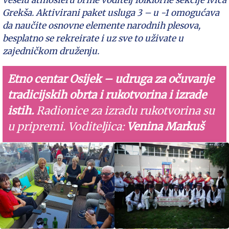
veselu atmosferu brine voditelj folklorne sekcije Ivica
Grekša. Aktivirani paket usluga 3 – u -1 omogućava
da naučite osnovne elemente narodnih plesova,
besplatno se rekreirate i uz sve to uživate u
zajedničkom druženju.
Etno centar Osijek – udruga za očuvanje
tradicijskih obrta i rukotvorina i izrade
istih.
Radionice za izradu rukotvorina su
u pripremi. Voditeljica:
Venina Markuš