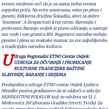
svemu možemo reći da je za nama jedna veoma
uspješna priča. Na svim smotrama, osim po plesu i
pjesmi, folklorna družina Šokadija, slovi za dobre
‘šoumene’. A štrapacirati kroz ravnu Slavoniju i
prekrasnu Baranju uvijek je pravo uživanje, a nastupi
nas vode i van granica RH.
Bogatstvo narodne nošnje,
pjesme i plesa su svakako mamac za sve zaljubljenike
u tradicijsku narodnu kulturu.
U
druga Regionalni ETNO Centar Osijek:
UDRUGA ZA OČUVANJE I PROMICANJE
KULTURNE TRADICIJSKE BAŠTINE
SLAVONIJE, BARANJE I SRIJEMA
Predsjednica udruge ETNO centar Osijek Ljubica
Mendler poziva građanstvo da se uključi u sekciju
REKREATIVNI FOLKLOR koji se održava na Vj. I.
Meštrovića 26f (dvorana Gradske četvrti Tvrđa). Za