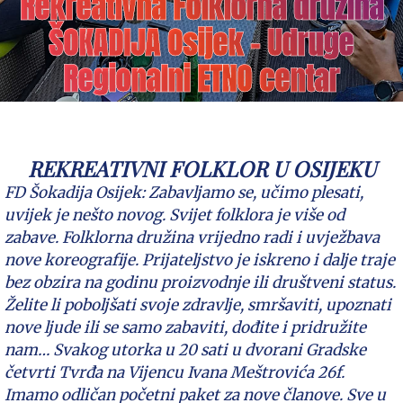
Rekreativna Folklorna družina
ŠOKADIJA Osijek – Udruge
Regionalni ETNO centar
REKREATIVNI FOLKLOR U OSIJEKU
FD Šokadija Osijek: Zabavljamo se, učimo plesati,
uvijek je nešto novog. Svijet folklora je više od
zabave. Folklorna družina vrijedno radi i uvježbava
nove koreografije. Prijateljstvo je iskreno i dalje traje
bez obzira na godinu proizvodnje ili društveni status.
Želite li poboljšati svoje zdravlje, smršaviti, upoznati
nove ljude ili se samo zabaviti, dođite i pridružite
nam… Svakog utorka u 20 sati u dvorani Gradske
četvrti Tvrđa na Vijencu Ivana Meštrovića 26f.
Imamo odličan početni paket za nove članove. Sve u