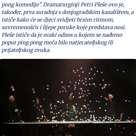
pong komedije”. Dramaturginji Petri Pleše ovo je,
također, prva suradnja s donjogradskim kazalištem, a
ističe kako će se djeci svidjeti brzim ritmom,
suvremenošću i lijepe poruke koje predstava nosi.
Pleše ističe da je svaki odnos u kojem se nađemo
poput ping pong meča bilo natjecateljskog ili
prijateljskog zvuka.