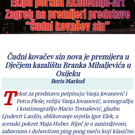
Ekipa portala Akademija-Art
Zagreb na premijeri predstave
“Čudni kovačev sin”
Čudni kovačev sin nova je premijera u
Dječjem kazalištu Branka Mihaljevića u
Osijeku
Boris Markuš
T
ekst za predstavu potpisuju Vanja Jovanović i
Petra Pleše, režiju Vanja Jovanović, scenografiju
i kostimografiju Mario Tomašević, glazbu
Ljudevit Laušin, oblikovanje svjetla Igor Elek, a
scenski pokret Maja Huber. Riječ je o zanimljivom,
zabavnom i duhovitom ping pong meču koji klasičnu