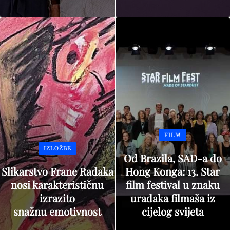
FILM
IZLOŽBE
Od Brazila, SAD-a do
Slikarstvo Frane Radaka
Hong Konga: 13. Star
nosi karakterističnu
film festival u znaku
izrazito
uradaka filmaša iz
snažnu emotivnost
cijelog svijeta