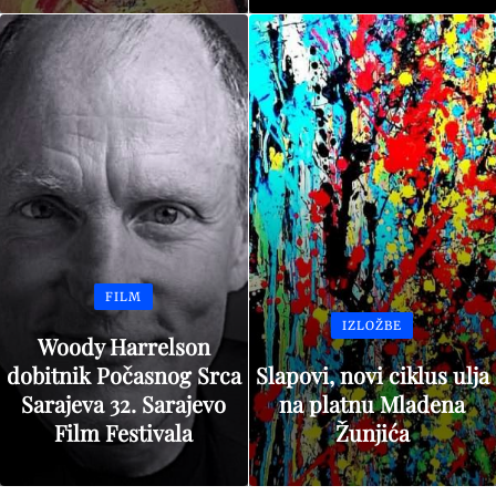
FILM
IZLOŽBE
Woody Harrelson
dobitnik Počasnog Srca
Slapovi, novi ciklus ulja
Sarajeva 32. Sarajevo
na platnu Mladena
Film Festivala
Žunjića