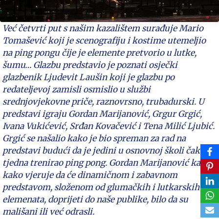
Već četvrti put s našim kazalištem surađuje Mario
Tomašević koji je scenografiju i kostime utemeljio
na ping pongu čije je elemente pretvorio u lutke,
šumu… Glazbu predstavio je poznati osječki
glazbenik Ljudevit Laušin koji je glazbu po
redateljevoj zamisli osmislio u službi
srednjovjekovne priče, raznovrsno, trubadurski. U
predstavi igraju Gordan Marijanović, Grgur Grgić,
Ivana Vukićević, Srđan Kovačević i Tena Milić Ljubić.
Grgić se našalio kako je bio spreman za rad na
predstavi budući da je jedini u osnovnoj školi čak dva
tjedna trenirao ping pong. Gordan Marijanović kaže
kako vjeruje da će dinamičnom i zabavnom
predstavom, složenom od glumačkih i lutkarskih
elemenata, doprijeti do naše publike, bilo da su
mališani ili već odrasli.