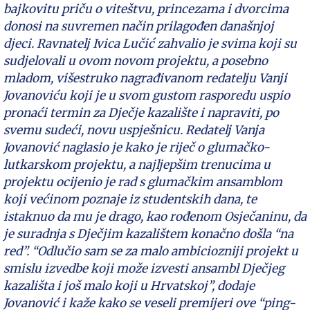
bajkovitu priču o viteštvu, princezama i dvorcima
donosi na suvremen način prilagođen današnjoj
djeci. Ravnatelj Ivica Lučić zahvalio je svima koji su
sudjelovali u ovom novom projektu, a posebno
mladom, višestruko nagrađivanom redatelju Vanji
Jovanoviću koji je u svom gustom rasporedu uspio
pronaći termin za Dječje kazalište i napraviti, po
svemu sudeći, novu uspješnicu. Redatelj Vanja
Jovanović naglasio je kako je riječ o glumačko-
lutkarskom projektu, a najljepšim trenucima u
projektu ocijenio je rad s glumačkim ansamblom
koji većinom poznaje iz studentskih dana, te
istaknuo da mu je drago, kao rođenom Osječaninu, da
je suradnja s Dječjim kazalištem konačno došla “na
red”. “Odlučio sam se za malo ambiciozniji projekt u
smislu izvedbe koji može izvesti ansambl Dječjeg
kazališta i još malo koji u Hrvatskoj”, dodaje
Jovanović i kaže kako se veseli premijeri ove “ping-