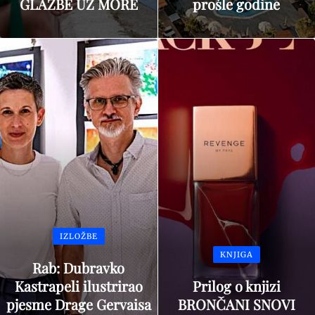
GLAZBE UZ MORE
prošle godine
IZLOŽBE
KNJIGA
Rab: Dubravko
Kastrapeli ilustrirao
Prilog o knjizi
pjesme Drage Gervaisa
BRONČANI SNOVI