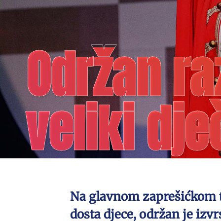
Održan ra
veliki dje
Na glavnom zaprešićkom trg
dosta djece, održan je izvrs