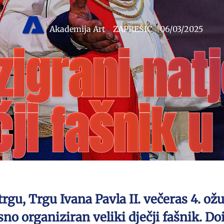
Akademija Art
ZAPREŠIĆ
06/03/2025
zigrani natj
čji fašnik 
u, Trgu Ivana Pavla II. večeras 4. ožu
no organiziran veliki dječji fašnik. Dois