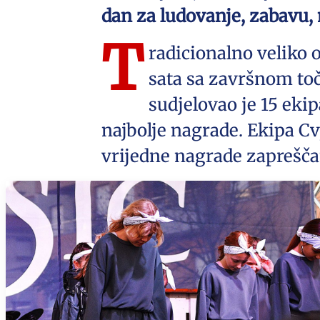
dan za ludovanje, zabavu,
T
radicionalno veliko o
sata sa završnom to
sudjelovao je 15 eki
najbolje nagrade. Ekipa Cvj
vrijedne nagrade zaprešč