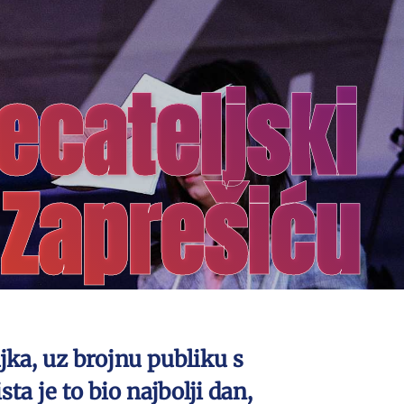
ecateljski
u Zaprešiću
jka, uz brojnu publiku s
ta je to bio najbolji dan,