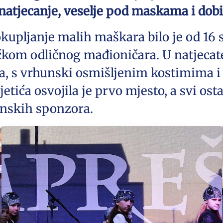
 natjecanje, veselje pod maskama i dob
kupljanje malih maškara bilo je od 16 sa
čkom odličnog mađioničara. U natjeca
pa, s vrhunski osmišljenim kostimima i
etića osvojila je prvo mjesto, a svi osta
anskih sponzora.