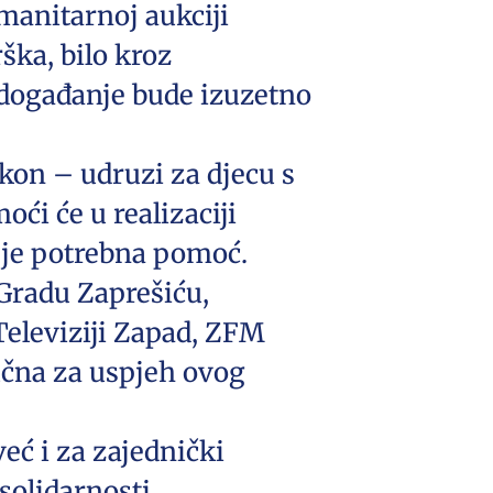
manitarnoj aukciji
ška, bilo kroz
da događanje bude izuzetno
kon – udruzi za djecu s
ći će u realizaciji
a je potrebna pomoć.
Gradu Zaprešiću,
Televiziji Zapad, ZFM
ljučna za uspjeh ovog
već i za zajednički
solidarnosti.