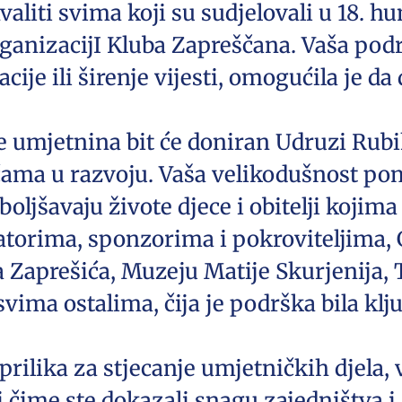
liti svima koji su sudjelovali u 18. hu
ganizacijI Kluba Zapreščana. Vaša podr
acije ili širenje vijesti, omogućila je 
e umjetnina bit će doniran Udruzi Rubi
ma u razvoju. Vaša velikodušnost pomo
boljšavaju živote djece i obitelji kojim
torima, sponzorima i pokroviteljima, 
a Zaprešića, Muzeju Matije Skurjenija, 
i svima ostalima, čija je podrška bila k
prilika za stjecanje umjetničkih djela, 
 čime ste dokazali snagu zajedništva i 