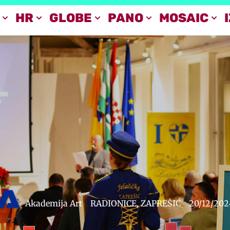
HR
GLOBE
PANO
MOSAIC
Akademija Art
RADIONICE
,
ZAPREŠIĆ
20/12/202