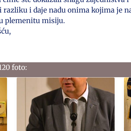
 razliku i daje nadu onima kojima je n
u plemenitu misiju.
šću,
120 foto: