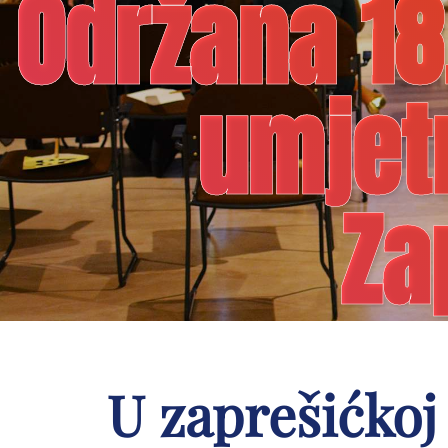
Održana 18
umjetn
Za
U zaprešićkoj 