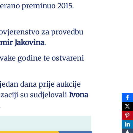
 prerano preminuo 2015.
povjerenstvo za provedbu
imir Jakovina
.
 svake godine te ostvareni
tjedan dana prije aukcije
izaciji su sudjelovali
Ivona
.