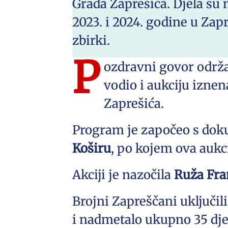
Grada Zaprešića. Djela su 
2023. i 2024. godine u Zap
zbirki.
P
ozdravni govor održ
vodio i aukciju izne
Zaprešića.
Program je započeo s do
Koširu
, po kojem ova aukci
Akciji je nazočila
Ruža Fra
Brojni Zapreščani uključili
i nadmetalo ukupno 35 djel