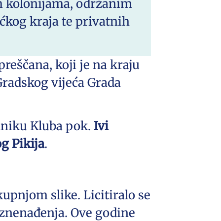
nim kolonijama, održanim
ćkog kraja te privatnih
preščana, koji je na kraju
Gradskog vijeća Grada
niku Kluba pok.
Ivi
g Pikija
.
kupnjom slike. Licitiralo se
 iznenađenja. Ove godine