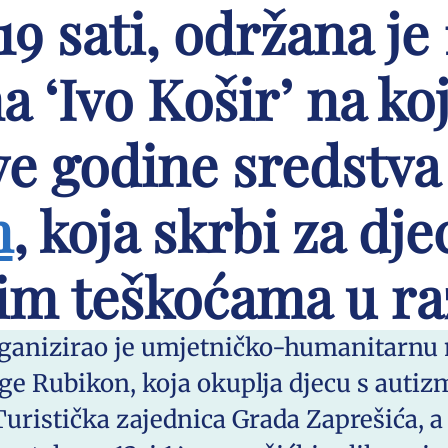
 sati, održana je
 ‘Ivo Košir’ na ko
ve godine sredstva
n
, koja skrbi za dj
im teškoćama u ra
rganizirao je umjetničko-humanitarnu 
e Rubikon, koja okuplja djecu s auti
Turistička zajednica Grada Zaprešića, 