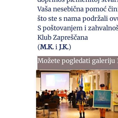
Vaša nesebična pomoć čini
što ste s nama podržali ov
S poštovanjem i zahvalno
Klub Zapreščana
(
M.K.
i
J.K.
)
Možete pogledati galeriju 