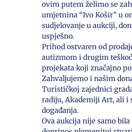
ovim putem želimo se zahva
umjetnina “Ivo Košir” u or
sudjelovanje u aukciji, don
uspješno.
Prihod ostvaren od prodaj
autizmom i drugim teškoća
projekata koji značajno po
Zahvaljujemo i našim dona
Turističkoj zajednici grad
radiju, Akademiji Art, ali 
događanja.
Ova aukcija nije samo bila 
doprinos plemenitoj stvari