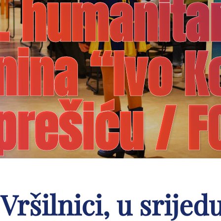
. humanita
ina “Ivo K
prešiću / F
Vršilnici, u srijedu