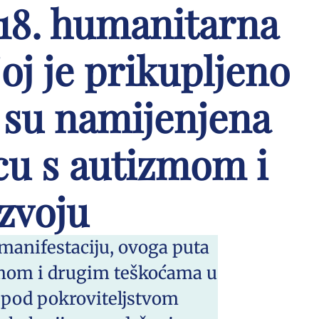
 18. humanitarna
joj je prikupljeno
 su namijenjena
ecu s autizmom i
zvoju
manifestaciju, ovoga puta
zmom i drugim teškoćama u
a pod pokroviteljstvom