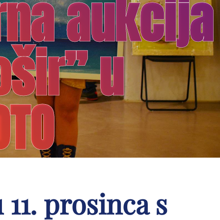
rna aukcija
ošir” u
OTO
 11. prosinca s