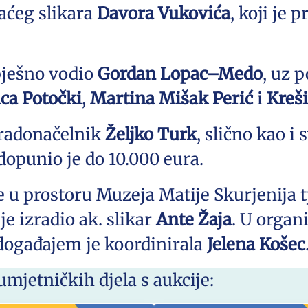
maćeg slikara
Davora Vukovića
, koji je
spješno vodio
Gordan Lopac–Medo
, uz 
ca Potočki
,
Martina Mišak Perić
i
Kreš
 gradonačelnik
Željko Turk
, slično kao i
dopunio je do 10.000 eura.
ne u prostoru Muzeja Matije Skurjenija 
je izradio ak. slikar
Ante Žaja
. U organ
 događajem je koordinirala
Jelena Košec
umjetničkih djela s aukcije: