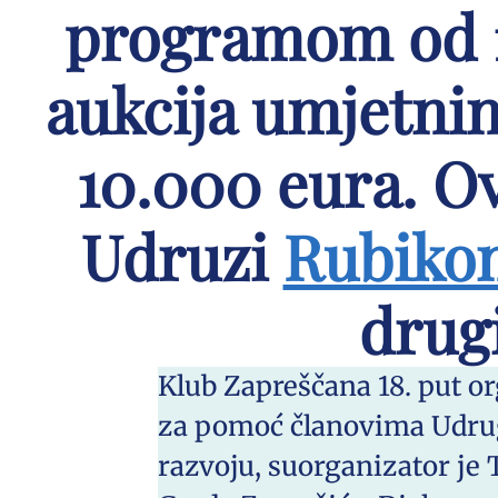
programom od 19
aukcija umjetnina
10.000 eura. O
Udruzi
Rubiko
drug
Klub Zapreščana 18. put o
za pomoć članovima Udrug
razvoju, suorganizator je 