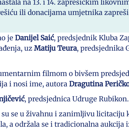
nastala na 13. i 14. zaprešićkim likov
rešiću ili donacijama umjetnika zapreši
ao je
Danijel Saić
, predsjednik Kluba Za
nađenja, uz
Matiju Teura
, predsjednika 
kumentarnim filmom o bivšem predsjed
ja i nosi ime, autora
Dragutina Peričko
njičević
, predsjednica Udruge Rubikon.
 su se u živahnu i zanimljivu licitaciju 
a, a održala se i tradicionalna aukcija